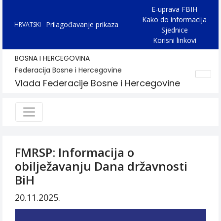
E-uprava FBIH
Kako do informacija
Prilagođavanje prikaza
HRVATSKI
Sjednice
Korisni linkovi
BOSNA I HERCEGOVINA
Federacija Bosne i Hercegovine
Vlada Federacije Bosne i Hercegovine
FMRSP: Informacija o
obilježavanju Dana državnosti
BiH
20.11.2025.