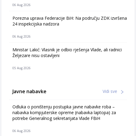
06 Aug 2026
Porezna uprava Federacije BiH: Na području ZDK izvršena
24 inspekcijska nadzora
06 Aug 2026
Ministar Lakić: Vlasnik je odbio rješenja Vlade, ali radnici
Željezare nisu ostavljeni
05 Aug 2026
Javne nabavke
Vidi sve
Odluka o poništenju postupka javne nabavke roba –
nabavka kompjuterske opreme (nabavka laptopa) za
potrebe Generalnog sekretarijata Vlade FBiH
06 Aug 2026