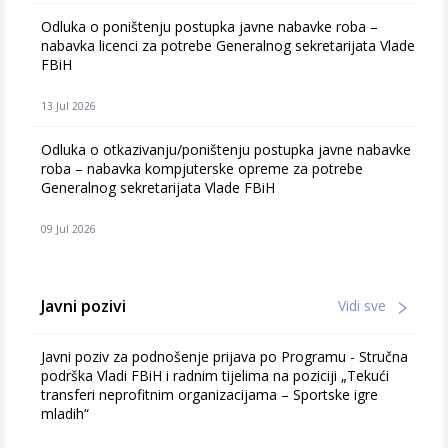
Odluka o poništenju postupka javne nabavke roba –
nabavka licenci za potrebe Generalnog sekretarijata Vlade
FBiH
13 Jul 2026
Odluka o otkazivanju/poništenju postupka javne nabavke
roba – nabavka kompjuterske opreme za potrebe
Generalnog sekretarijata Vlade FBiH
09 Jul 2026
Javni pozivi
Vidi sve
Javni poziv za podnošenje prijava po Programu - Stručna
podrška Vladi FBiH i radnim tijelima na poziciji „Tekući
transferi neprofitnim organizacijama – Sportske igre
mladih“