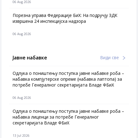
06 Aug 2026
Порезна управа Федерације БиХ: На подручју ЗДК
извршена 24 инспекцијска надзора
06 Aug 2026
Јавне набавке
Види све
Одлука о поништењу поступка јавне набавке роба –
набавка компјутерске опреме (набавка лаптопа) за
потребе Генералног секретаријата Владе ФБиХ
06 Aug 2026
Одлука о поништењу поступка јавне набавке роба –
набавка лиценци за потребе Генералног
секретаријата Владе ФБиХ
13 Jul 2026