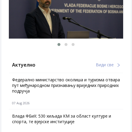
Актуелно
Види све
Федерално министарство околиша и туризма отвара
пут међународном признавању вриједних природних
подручја
07 Aug 2026
Влада ФБиХ: 530 хиљада КМ за област културе и
спорта, те вјерске институције