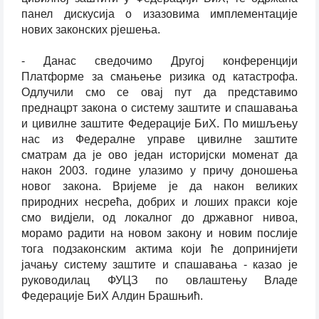
панел дискусија о изазовима имплементације
нових законских рјешења.
- Данас сведочимо Другој конференцији
Платформе за смањење ризика од катастрофа.
Одлучили смо се овај пут да представимо
преднацрт закона о систему заштите и спашавања
и цивилне заштите Федерације БиХ. По мишљењу
нас из Федералне управе цивилне заштите
сматрам да је ово један историјски моменат да
након 2003. године улазимо у причу доношења
новог закона. Вријеме је да након великих
природних несрећа, добрих и лоших пракси које
смо вид‌јели, од локалног до државног нивоа,
морамо радити на новом закону и новим послије
тога подзаконским актима који ће допринијети
јачању систему заштите и спашавања - казао је
руководилац ФУЦЗ по овлаштењу Владе
Федерације БиХ Алдин Брашњић.