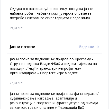
Одлука о отказивању/поништењу поступка јавне
набавке роба – набавка компјутерске опреме за
потребе Генералног секретаријата Владе ФБиХ
09 Jul 2026
Јавни позиви
Види све
Јавни позив за подношење пријава по Програму -
Стручна подршка Влади ФБиХ и радним тијелима на
позицији „Текући трансфери непрофитним
организацијама – Спортске игре младих“
27 Jul 2026
Jавни позив за подношење пријава за финансирање/
суфинансирање изградње, адаптације и
реконструкције спортске инфраструктуре од значаја
за кантон, град и општине у Федерацији БиХ