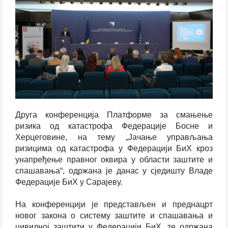
Друга конференција Платформе за смањење
ризика од катастрофа Федерације Босне и
Херцеговине, на тему „Јачање управљања
ризицима од катастрофа у Федерацији БиХ кроз
унапређење правног оквира у области заштите и
спашавања“, одржана је данас у сједишту Владе
Федерације БиХ у Сарајеву.
На конференцији је представљен и преднацрт
новог закона о систему заштите и спашавања и
цивилној заштити у Федерацији БиХ, те одржана