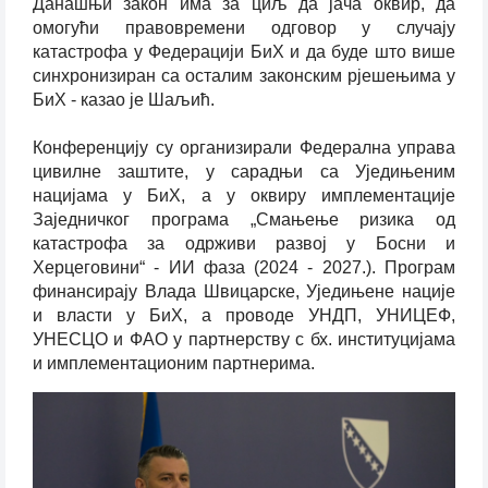
Данашњи закон има за циљ да јача оквир, да
омогући правовремени одговор у случају
катастрофа у Федерацији БиХ и да буде што више
синхронизиран са осталим законским рјешењима у
БиХ - казао је Шаљић.
Конференцију су организирали Федерална управа
цивилне заштите, у сарадњи са Уједињеним
нацијама у БиХ, а у оквиру имплементације
Заједничког програма „Смањење ризика од
катастрофа за одрживи развој у Босни и
Херцеговини“ - ИИ фаза (2024 - 2027.). Програм
финансирају Влада Швицарске, Уједињене нације
и власти у БиХ, а проводе УНДП, УНИЦЕФ,
УНЕСЦО и ФАО у партнерству с бх. институцијама
и имплементационим партнерима.