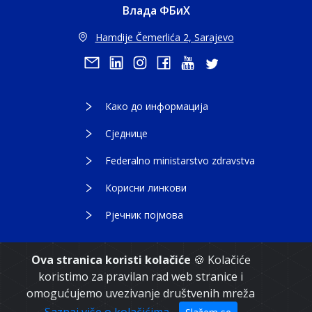
Влада ФБиХ
Hamdije Čemerlića 2, Sarajevo
Како до информација
Сједнице
Federalno ministarstvo zdravstva
Корисни линкови
Рјечник појмова
Ova stranica koristi kolačiće
🍪 Kolačiće
koristimo za pravilan rad web stranice i
Copyright 2021. Влада Федерације Босне и
omogućujemo uvezivanje društvenih mreža
Херцеговине