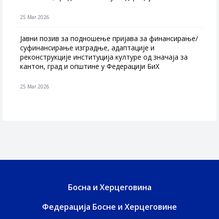
25 Mar 2026
Јавни позив за подношење пријава за финансирање/
суфинансирање изградње, адаптације и
реконструкције институција културе од значаја за
кантон, град и општине у Федерацији БиХ
25 Mar 2026
Босна и Херцеговина
Федерација Босне и Херцеговине