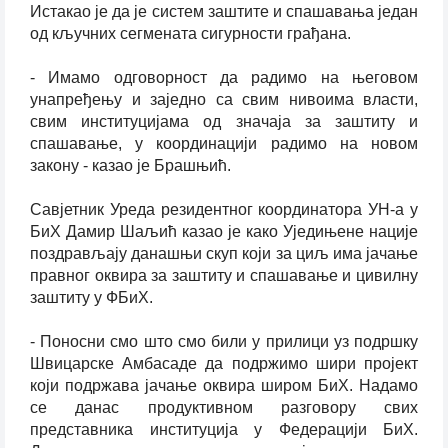
Истакао је да је систем заштите и спашавања један
од кључних сегмената сигурности грађана.
- Имамо одговорност да радимо на његовом
унапређењу и заједно са свим нивоима власти,
свим институцијама од значаја за заштиту и
спашавање, у координацији радимо на новом
закону - казао је Брашњић.
Савјетник Уреда резидентног координатора УН-а у
БиХ Дамир Шаљић казао је како Уједињене нације
поздрављају данашњи скуп који за циљ има јачање
правног оквира за заштиту и спашавање и цивилну
заштиту у ФБиХ.
- Поносни смо што смо били у прилици уз подршку
Швицарске Амбасаде да подржимо шири пројект
који подржава јачање оквира широм БиХ. Надамо
се данас продуктивном разговору свих
представника институција у Федерацији БиХ.