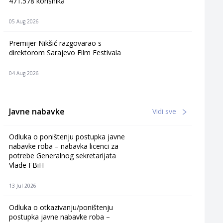
471.578 korisnika
05 Aug 2026
Premijer Nikšić razgovarao s
direktorom Sarajevo Film Festivala
04 Aug 2026
Javne nabavke
Vidi sve
Odluka o poništenju postupka javne
nabavke roba – nabavka licenci za
potrebe Generalnog sekretarijata
Vlade FBiH
13 Jul 2026
Odluka o otkazivanju/poništenju
postupka javne nabavke roba –