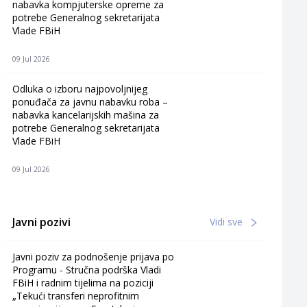
nabavka kompjuterske opreme za
potrebe Generalnog sekretarijata
Vlade FBiH
09 Jul 2026
Odluka o izboru najpovoljnijeg
ponuđača za javnu nabavku roba –
nabavka kancelarijskih mašina za
potrebe Generalnog sekretarijata
Vlade FBiH
09 Jul 2026
Javni pozivi
Vidi sve
Javni poziv za podnošenje prijava po
Programu - Stručna podrška Vladi
FBiH i radnim tijelima na poziciji
„Tekući transferi neprofitnim