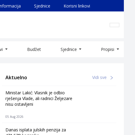
informacija
Sjednice
Korisni linkovi
ivi
Budžet
Sjednice
Propisi
Aktuelno
Vidi sve
Ministar Lakić: Vlasnik je odbio
rješenja Vlade, ali radnici Željezare
nisu ostavljeni
05 Aug 2026
Danas isplata julskih penzija za