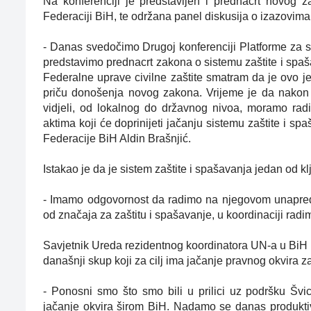
Na konferenciji je predstavljen i prednacrt novog za
Federaciji BiH, te održana panel diskusija o izazovim
- Danas svedočimo Drugoj konferenciji Platforme za sm
predstavimo prednacrt zakona o sistemu zaštite i spaša
Federalne uprave civilne zaštite smatram da je ovo 
priču donošenja novog zakona. Vrijeme je da nakon v
vidjeli, od lokalnog do državnog nivoa, moramo rad
aktima koji će doprinijeti jačanju sistemu zaštite i 
Federacije BiH Aldin Brašnjić.
Istakao je da je sistem zaštite i spašavanja jedan od 
- Imamo odgovornost da radimo na njegovom unapređen
od značaja za zaštitu i spašavanje, u koordinaciji rad
Savjetnik Ureda rezidentnog koordinatora UN-a u BiH 
današnji skup koji za cilj ima jačanje pravnog okvira za
- Ponosni smo što smo bili u prilici uz podršku Šv
jačanje okvira širom BiH. Nadamo se danas produktiv