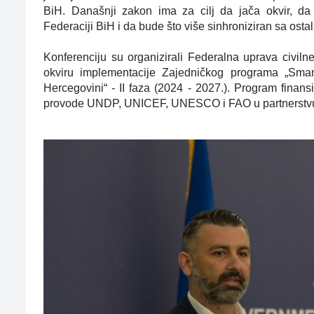
BiH. Današnji zakon ima za cilj da jača okvir, da
Federaciji BiH i da bude što više sinhroniziran sa osta
Konferenciju su organizirali Federalna uprava civiln
okviru implementacije Zajedničkog programa „Smanj
Hercegovini“ - II faza (2024 - 2027.). Program finans
provode UNDP, UNICEF, UNESCO i FAO u partnerstvu s 