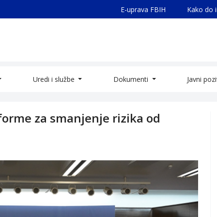
E-uprava FBIH
Kako do 
Uredi i službe
Dokumenti
Javni poz
forme za smanjenje rizika od