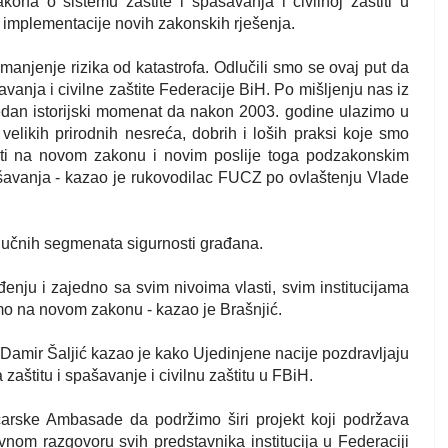
kona o sistemu zaštite i spašavanja i civilnoj zaštiti u
a implementacije novih zakonskih rješenja.
anjenje rizika od katastrofa. Odlučili smo se ovaj put da
vanja i civilne zaštite Federacije BiH. Po mišljenju nas iz
jedan istorijski momenat da nakon 2003. godine ulazimo u
elikih prirodnih nesreća, dobrih i loših praksi koje smo
iti na novom zakonu i novim poslije toga podzakonskim
spašavanja - kazao je rukovodilac FUCZ po ovlaštenju Vlade
ključnih segmenata sigurnosti građana.
ju i zajedno sa svim nivoima vlasti, svim institucijama
imo na novom zakonu - kazao je Brašnjić.
Damir Šaljić kazao je kako Ujedinjene nacije pozdravljaju
 zaštitu i spašavanje i civilnu zaštitu u FBiH.
icarske Ambasade da podržimo širi projekt koji podržava
nom razgovoru svih predstavnika institucija u Federaciji