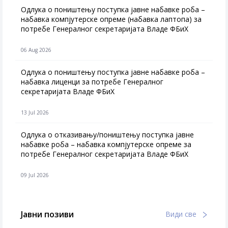
Одлука о поништењу поступка јавне набавке роба –
набавка компјутерске опреме (набавка лаптопа) за
потребе Генералног секретаријата Владе ФБиХ
06 Aug 2026
Одлука о поништењу поступка јавне набавке роба –
набавка лиценци за потребе Генералног
секретаријата Владе ФБиХ
13 Jul 2026
Одлука о отказивању/поништењу поступка јавне
набавке роба – набавка компјутерске опреме за
потребе Генералног секретаријата Владе ФБиХ
09 Jul 2026
Јавни позиви
Види све