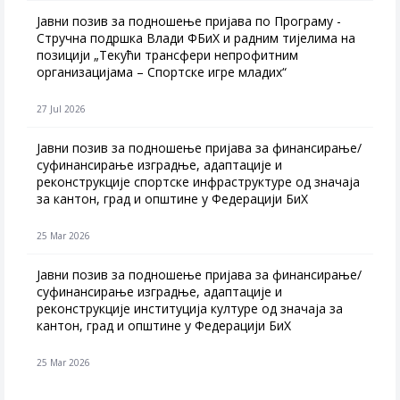
Јавни позив за подношење пријава по Програму -
Стручна подршка Влади ФБиХ и радним тијелима на
позицији „Текући трансфери непрофитним
организацијама – Спортске игре младих“
27 Jul 2026
Jавни позив за подношење пријава за финансирање/
суфинансирање изградње, адаптације и
реконструкције спортске инфраструктуре од значаја
за кантон, град и општине у Федерацији БиХ
25 Mar 2026
Јавни позив за подношење пријава за финансирање/
суфинансирање изградње, адаптације и
реконструкције институција културе од значаја за
кантон, град и општине у Федерацији БиХ
25 Mar 2026