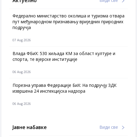
Актуелно
Види све
Федерално министарство околиша и туризма отвара
пут међународном признавању вриједних природних
подручја
07 Aug 2026
Влада ФБиХ: 530 хиљада КМ за област културе и
спорта, те вјерске институције
06 Aug 2026
Порезна управа Федерације БиХ: На подручју ЗДК
извршена 24 инспекцијска надзора
06 Aug 2026
Јавне набавке
Види све