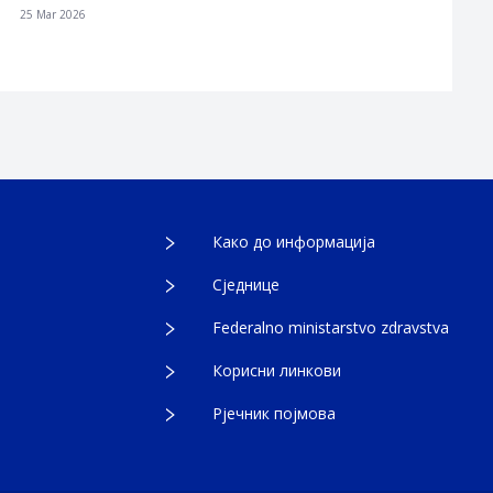
25 Mar 2026
Како до информација
Сједнице
Federalno ministarstvo zdravstva
Корисни линкови
Рјечник појмова