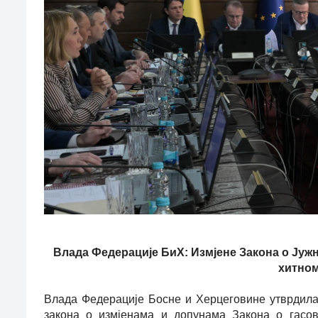
Влада Федерације БиХ: Измјене Закона о Јужн
хитном
Влада Федерације Босне и Херцеговине утврдила
закона о измјенама и допунама Закона о гасов