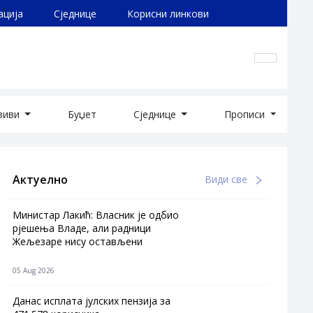
ација
Сједнице
Корисни линкови
озиви
Буџет
Сједнице
Прописи
Актуелно
Види све
Министар Лакић: Власник је одбио
рјешења Владе, али радници
Жељезаре нису остављени
05 Aug 2026
Данас исплата јулских пензија за