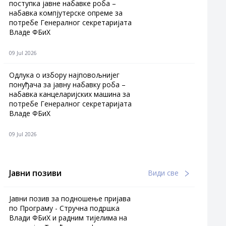
поступка јавне набавке роба –
набавка компјутерске опреме за
потребе Генералног секретаријата
Владе ФБиХ
09 Jul 2026
Одлука о избору најповољнијег
понуђача за јавну набавку роба –
набавка канцеларијских машина за
потребе Генералног секретаријата
Владе ФБиХ
09 Jul 2026
Јавни позиви
Види све
Јавни позив за подношење пријава
по Програму - Стручна подршка
Влади ФБиХ и радним тијелима на