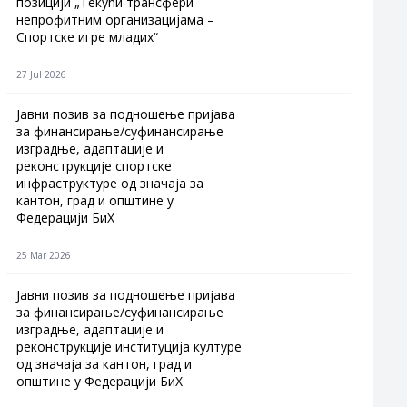
позицији „Текући трансфери
непрофитним организацијама –
Спортске игре младих“
27 Jul 2026
Jавни позив за подношење пријава
за финансирање/суфинансирање
изградње, адаптације и
реконструкције спортске
инфраструктуре од значаја за
кантон, град и општине у
Федерацији БиХ
25 Mar 2026
Јавни позив за подношење пријава
за финансирање/суфинансирање
изградње, адаптације и
реконструкције институција културе
од значаја за кантон, град и
општине у Федерацији БиХ