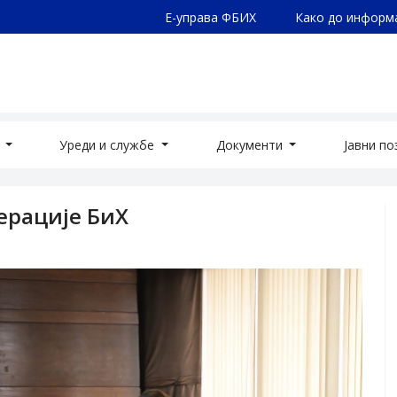
Е-управа ФБИХ
Како до информ
а
Уреди и службе
Документи
Јавни п
ерације БиХ