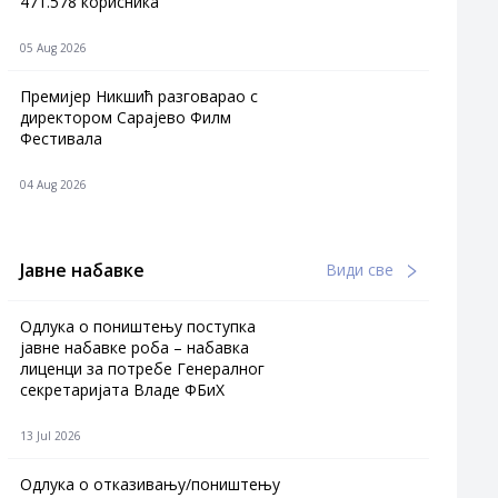
471.578 корисника
05 Aug 2026
Премијер Никшић разговарао с
директором Сарајево Филм
Фестивала
04 Aug 2026
Јавне набавке
Види све
Одлука о поништењу поступка
јавне набавке роба – набавка
лиценци за потребе Генералног
секретаријата Владе ФБиХ
13 Jul 2026
Одлука о отказивању/поништењу