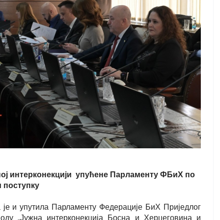
ој интерконекцији
упућене Парламенту ФБиХ по
 поступку
 је и упутила Парламенту Федерације БиХ Приједлог
оду „Јужна интерконекција Босна и Херцеговина и