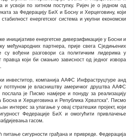
а и усвоји по хитном поступку. Ријеч је о једном од
еката за Федерацију БиХ и Босну и Херцеговину, који
 стабилност енергетског система и укупни економски
ке иницијативе енергетске диверзификације у Босни и
шку међународних партнера, прије свега Сједињених
је су вођени разговори са политичким лидерима у
 правца који би смањио зависност од једног извора
.
чки инвеститор, компанија ААФС Инфраструцтуре анд
 и у потпуном је власништву америчког друштва ААФС
послала је Писмо намјере и понуду за реализацију
а Босна и Херцеговина и Република Хрватска“. Писмо
н интерес за улагање у овај стратешки пројект, који
сигурност Федерације БиХ и омогућити привлачење
набдијевања гасом.
ећ питање сигурности грађана и привреде. Федерација