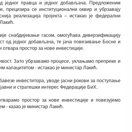
д једног правца и једног добављача. Предложеним
е, прецизира се институционални оквир и убрзавају
нија реализација пројекта – истакао је федерални
 Лакић.
није снабдијевање гасом, омогућава диверзификацију
ст од једног добављача, те јача повезивање Босне и
 отвара простор за нове инвестиције.
ивост. Зато убрзавамо процесе, уклањамо препреке и
им капацитетом - истакао је министар Лакић.
авезе инвеститора, уводе јасни рокови за поступање
о јавни и стратешки интерес Федерације БиХ.
отварамо простор за нове инвестиције и повезујемо
 - казао је министар Лакић.