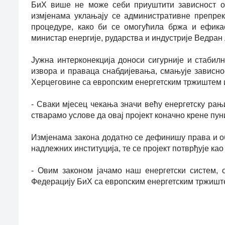
БиХ више не може себи приуштити зависност о
измјенама уклањају се административне препрек
процедуре, како би се омогућила бржа и ефикас
министар енергије, рударства и индустрије Ведран
Јужна интерконекција доноси сигурније и стабил
извора и праваца снабдијевања, смањује зависно
Херцеговине са европским енергетским тржиштем и
- Сваки мјесец чекања значи већу енергетску рањ
стварамо услове да овај пројект коначно крене пун
Измјенама закона додатно се дефинишу права и об
надлежних институција, те се пројект потврђује ка
- Овим законом јачамо наш енергетски систем, 
Федерацију БиХ са европским енергетским тржиштем