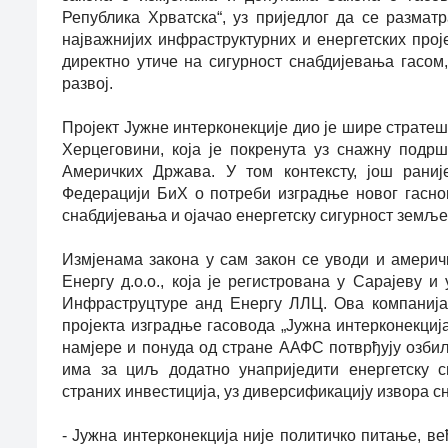
Република Хрватска“, уз приједлог да се разматр
најважнијих инфраструктурних и енергетских прој
директно утиче на сигурност снабдијевања гасом,
развој.
Пројект Јужне интерконекције дио је шире стратеш
Херцеговини, која је покренута уз снажну подр
Америчких Држава. У том контексту, још рани
Федерацији БиХ о потреби изградње новог гасног
снабдијевања и ојачао енергетску сигурност земље
Измјенама закона у сам закон се уводи и амери
Енергy д.о.о., која је регистрована у Сарајеву
Инфраструцтуре анд Енергy ЛЛЦ. Ова компанија 
пројекта изградње гасовода „Јужна интерконекциј
намјере и понуда од стране ААФС потврђују озбиља
има за циљ додатно унаприједити енергетску 
страних инвестиција, уз диверсификацију извора с
- Јужна интерконекција није политичко питање, в