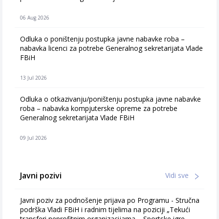
06 Aug 2026
Odluka o poništenju postupka javne nabavke roba –
nabavka licenci za potrebe Generalnog sekretarijata Vlade
FBiH
13 Jul 2026
Odluka o otkazivanju/poništenju postupka javne nabavke
roba – nabavka kompjuterske opreme za potrebe
Generalnog sekretarijata Vlade FBiH
09 Jul 2026
Javni pozivi
Vidi sve
Javni poziv za podnošenje prijava po Programu - Stručna
podrška Vladi FBiH i radnim tijelima na poziciji „Tekući
transferi neprofitnim organizacijama – Sportske igre