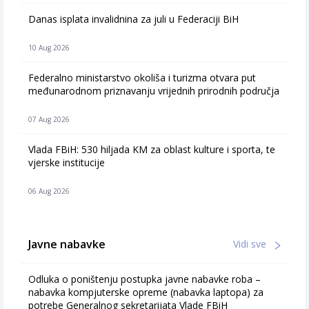
Danas isplata invalidnina za juli u Federaciji BiH
10 Aug 2026
Federalno ministarstvo okoliša i turizma otvara put
međunarodnom priznavanju vrijednih prirodnih područja
07 Aug 2026
Vlada FBiH: 530 hiljada KM za oblast kulture i sporta, te
vjerske institucije
06 Aug 2026
Javne nabavke
Vidi sve
Odluka o poništenju postupka javne nabavke roba –
nabavka kompjuterske opreme (nabavka laptopa) za
potrebe Generalnog sekretarijata Vlade FBiH