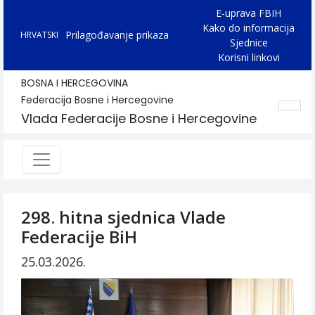
E-uprava FBIH
Kako do informacija
Prilagođavanje prikaza
HRVATSKI
Sjednice
Korisni linkovi
BOSNA I HERCEGOVINA
Federacija Bosne i Hercegovine
Vlada Federacije Bosne i Hercegovine
298. hitna sjednica Vlade
Federacije BiH
25.03.2026.