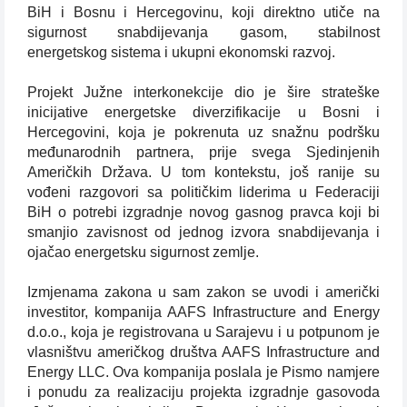
BiH i Bosnu i Hercegovinu, koji direktno utiče na
sigurnost snabdijevanja gasom, stabilnost
energetskog sistema i ukupni ekonomski razvoj.
Projekt Južne interkonekcije dio je šire strateške
inicijative energetske diverzifikacije u Bosni i
Hercegovini, koja je pokrenuta uz snažnu podršku
međunarodnih partnera, prije svega Sjedinjenih
Američkih Država. U tom kontekstu, još ranije su
vođeni razgovori sa političkim liderima u Federaciji
BiH o potrebi izgradnje novog gasnog pravca koji bi
smanjio zavisnost od jednog izvora snabdijevanja i
ojačao energetsku sigurnost zemlje.
Izmjenama zakona u sam zakon se uvodi i američki
investitor, kompanija AAFS Infrastructure and Energy
d.o.o., koja je registrovana u Sarajevu i u potpunom je
vlasništvu američkog društva AAFS Infrastructure and
Energy LLC. Ova kompanija poslala je Pismo namjere
i ponudu za realizaciju projekta izgradnje gasovoda