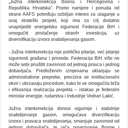
„Južna interkonekcija Bosna i Hercegovina i
Republika Hrvatska“. Pismo namjere i ponuda od
strane AAFS potvrđuju ozbiljan interes za ulaganje u
ovaj strateški projekt, koji ima za cilj dodatno
unaprijediti energetsku sigurnost Federacije BiH i
omogućiti privlačenje stranih investicija, uz
diversifikaciju izvora snabdijevanja gasom.
- Južna interkonekcija nije političko pitanje, već pitanje
sigurnosti građana i privrede. Federacija BiH više ne
može sebi priuštiti zavisnost od jednog pravca i jednog
dobavljača. Predloženim izmjenama uklanjaju se
administrativne prepreke, precizira se institucionalni
okvir i ubrzavaju procedure, kako bi se omogućila brža
i efikasnija realizacija projekta – istakao je federalni
ministar energije, rudarstva i industrije Vedran Lakić.
Južna interkonekcija donosi sigurnije i stabilnije
snabdijevanje gasom, omogućava diverzifikaciju
izvora i pravaca snabdijevanja, smanjuje zavisnost od
jednog dobavljača, te jača povezivanje Bosne i