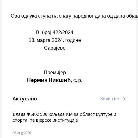
Ова одлука ступа на снагу наредног дана од дана об
В. број 422/2024
13. марта 2024. године
Сарајево
Премијер
Нермин Никшић
, с. р.
Актуелно
Види све
Влада ФБиХ: 530 хиљада КМ за област културе и
спорта, те вјерске институције
06 Aug 2026