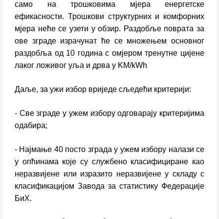
само на трошковима мјера енергетске
ефикасности. Трошкови структурних и комфорних
мјера неће се узети у обзир. Раздобље поврата за
ове зграде израчунат ће се множењем основног
раздобља од 10 година с омјером тренутне цијене
лаког ложивог уља и дрва у KM/kWh
Даље, за ужи избор вриједе сљедећи критерији:
- Све зграде у ужем избору одговарају критеријима
одабира;
- Најмање 40 посто зграда у ужем избору налази се
у опћинама које су службено класифициране као
неразвијене или изразито неразвијене у складу с
класификацијом Завода за статистику Федерације
БиХ.