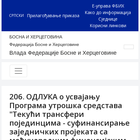
Е-управа ФБИХ
Како до информација
Прилагођавање приказа
СРПСКИ
Сједнице
Корисни линкови
БОСНА И ХЕРЦЕГОВИНА
Федерација Босне и Херцеговине
Влада Федерације Босне и Херцеговине
206. ОДЛУКА о усвајању
Програма утрошка средстава
"Текући трансфери
појединцима - суфинансирање
заједничких пројеката са