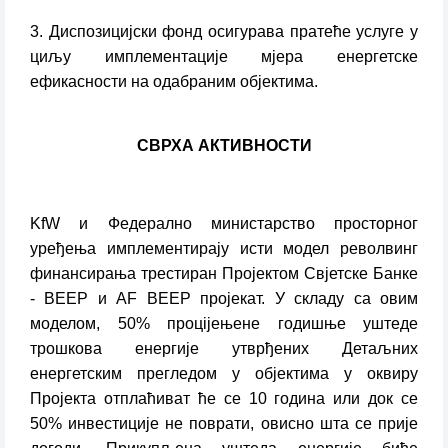
3. Диспозицијски фонд осигурава пратеће услуге у
циљу имплементације мјера енергетске
ефикасности на одабраним објектима.
СВРХА АКТИВНОСТИ
KfW и Федерално министарство просторног
уређења имплементирају исти модел револвинг
финансирања трестиран Пројектом Свјетске Банке
- ВЕЕР и АF ВЕЕР пројекат. У складу са овим
моделом, 50% процiјењене годишње уштеде
трошкова енергије утврђених Детаљних
енергетским прегледом у објектима у оквиру
Пројекта отплаћиват ће се 10 година или док се
50% инвестиције не поврати, овисно шта се прије