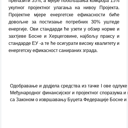
прелазити 35%, а мјере побољшања комфора 15%
укупног пројектног улагања на нивоу Пројекта.
Пројектне мјере енергетске ефикасности биће
довољне за постизање потребних 30% уштеде
енергије. Ови стандарди ће узети у обзир норме и
захтјеве Босне и Херцеговине, најбољу праксу и
стандарде ЕУ -а те ће осигурати високу квалитету и
енергетску ефикасност санираних зграда.
Одобравање и додјела средства из тачке I ове одлук
Међународног финансијског и пројектног споразума и
са Законом о извршавању Буџета Федерације Босне и Х