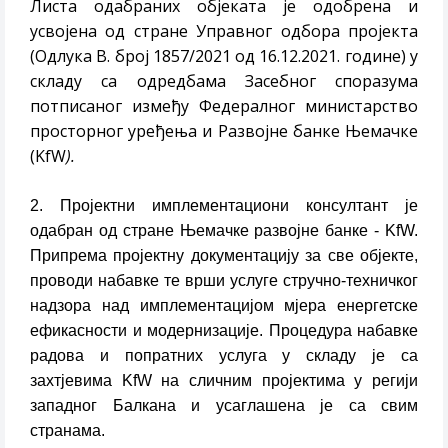
Листа одабраних објеката је одобрена и
усвојена од стране Управног одбора пројекта
(Одлука В. број 1857/2021 од 16.12.2021. године) у
складу са одредбама Засебног споразума
потписаног између Федералног министарство
просторног уређења и Развојне банке Њемачке
(KfW
).
2. Пројектни имплементациони консултант је
одабран од стране Њемачке развојне банке - KfW.
Припрема пројектну документацију за све објекте,
проводи набавке те врши услуге стручно-техничког
надзора над имплементацијом мјера енергетске
ефикасности и модернизације. Процедура набавке
радова и попратних услуга у складу је са
захтјевима KfW на сличним пројектима у регији
западног Балкана и усаглашена је са свим
странама.