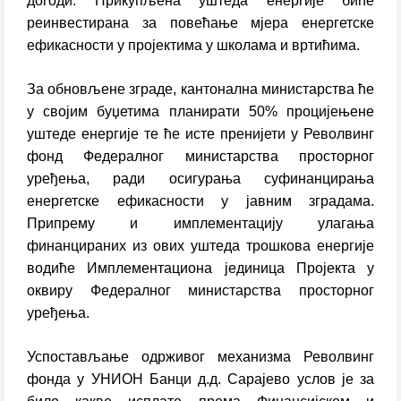
догоди. Прикупљена уштеда енергије биће
реинвестирана за повећање мјера енергетске
ефикасности у пројектима у школама и вртићима.
За обновљене зграде, кантонална министарства ће
у својим буџетима планирати 50% процијењене
уштеде енергије те ће исте пренијети у Револвинг
фонд Федералног министарства просторног
уређења, ради осигурања суфинанцирања
енергетске ефикасности у јавним зградама.
Припрему и имплементацију улагања
финанцираних из ових уштеда трошкова енергије
водиће Имплементациона јединица Пројекта у
оквиру Федералног министарства просторног
уређења.
Успостављање одрживог механизма Револвинг
фонда у УНИОН Банци д.д. Сарајево услов је за