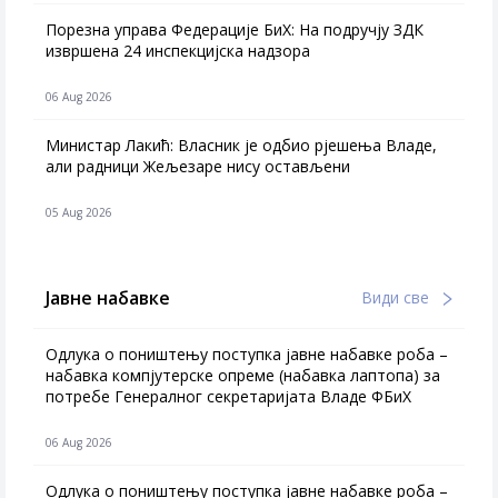
Порезна управа Федерације БиХ: На подручју ЗДК
извршена 24 инспекцијска надзора
06 Aug 2026
Министар Лакић: Власник је одбио рјешења Владе,
али радници Жељезаре нису остављени
05 Aug 2026
Јавне набавке
Види све
Одлука о поништењу поступка јавне набавке роба –
набавка компјутерске опреме (набавка лаптопа) за
потребе Генералног секретаријата Владе ФБиХ
06 Aug 2026
Одлука о поништењу поступка јавне набавке роба –