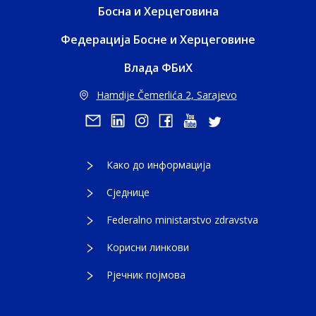
Босна и Херцеговина
Федерација Босне и Херцеговине
Влада ФБиХ
Hamdije Čemerlića 2, Sarajevo
Како до информација
Сједнице
Federalno ministarstvo zdravstva
Корисни линкови
Рјечник појмова