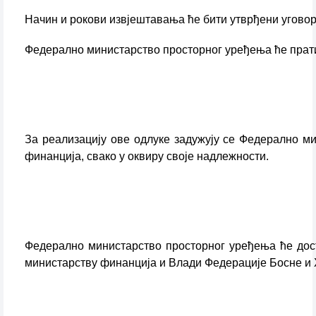
Начин и рокови извјештавања ће бити утврђени угово
Федерално министарство просторног уређења ће прат
За реализацију ове одлуке задужују се Федерално м
финанција, свако у оквиру своје надлежности.
Федерално министарство просторног уређења ће дос
министарству финанција и Влади Федерације Босне и 