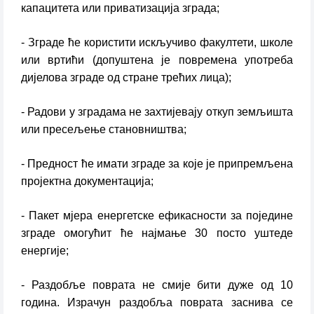
капацитета или приватизација зграда;
- Зграде ће користити искључиво факултети, школе
или вртићи (допуштена је повремена употреба
дијелова зграде од стране трећих лица);
- Радови у зградама не захтијевају откуп земљишта
или пресељење становништва;
- Предност ће имати зграде за које је припремљена
пројектна документација;
- Пакет мјера енергетске ефикасности за поједине
зграде омогућит ће најмање 30 посто уштеде
енергије;
- Раздобље поврата не смије бити дуже од 10
година. Израчун раздобља поврата заснива се