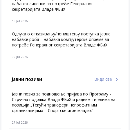
набавка лиценци за потребе Генералног
секретаријата Владе ФБиХ
13 Jul 2026
Одлука о отказивању/поништењу поступка јавне
набавке роба – набавка компјутерске опреме за
потребе Генералног секретаријата Владе ФБиХ
09 Jul 2026
Јавни позиви
Види све
Јавни позив за подношење пријава по Програму -
Стручна подршка Влади ФБиХ и радним тијелима на
позицији „Текући трансфери непрофитним
организацијама – Спортске игре младих“
27 Jul 2026