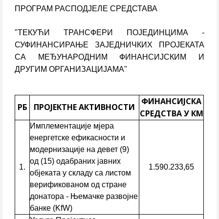
ПРОГРАМ РАСПОДЈЕЛЕ СРЕДСТАВА
"ТЕКУЋИ ТРАНСФЕРИ ПОЈЕДИНЦИМА -
СУФИНАНСИРАЊЕ ЗАЈЕДНИЧКИХ ПРОЈЕКАТА
СА МЕЂУНАРОДНИМ ФИНАНСИЈСКИМ И
ДРУГИМ ОРГАНИЗАЦИЈАМА"
ФИНАНСИЈСКА
РБ
ПРОЈЕКТНЕ АКТИВНОСТИ
СРЕДСТВА У КМ
Имплементације мјера
енергетске ефикасности и
модернизације на девет (9)
од (15) одабраних јавних
1.
1.590.233,65
објеката у складу са листом
верификованом од стране
донатора - Њемачке развојне
банке (KfW)