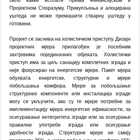
било какве исплате према Финансијском и
Пројектном Споразуму. Прикупљења и алоцирана
уштеда не може премашити стварну уштеду у
готовини.
Пројект се заснива на холистичком приступу. Дизајн
пројектних мјера прилагођен је посебним
захтјевима појединачних објеката. Холистички
приступ има за циљ санацију комплетних зграда и
није фокусиран на енергетске мјере. Пакет мјера
обухвата енергетске, структурне и мјере
побољшања комфора. Мјере за побољшање
структурних компоненти или инсталација зграде
могу се укључити, ако су те мјере потребне за
имплементацију мјера енергетске ефикасности, за
осигуравање интегритета зграде или за осигурање
правилне употребе зграда или осигурање
удобности зграда. Структурне мјере не смију