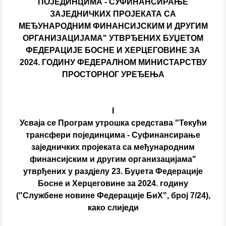
ПОЈЕДИНЦИМА - СУФИНАНСИРАЊЕ
ЗАЈЕДНИЧКИХ ПРОЈЕКАТА СА
МЕЂУНАРОДНИМ ФИНАНСИЈСКИМ И ДРУГИМ
ОРГАНИЗАЦИЈАМА" УТВРЂЕНИХ БУЏЕТОМ
ФЕДЕРАЦИЈЕ БОСНЕ И ХЕРЦЕГОВИНЕ ЗА
2024. ГОДИНУ ФЕДЕРАЛНОМ МИНИСТАРСТВУ
ПРОСТОРНОГ УРЕЂЕЊА
I
Усваја се Програм утрошка средстава "Текући
трансфери појединцима - Суфинансирање
заједничких пројеката са међународним
финансијским и другим организацијама"
утврђених у раздјелу 23. Буџета Федерације
Босне и Херцеговине за 2024. годину
("Службене новине Федерације БиХ", број 7/24),
како слиједи