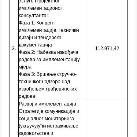
Услуге Пројектног
имплементационог
консултанта:
Фаза 1: Концепт
имплементације, технички
дизајн и тендерска
документација
2.
112.971,42
Фаза 2: Набавка извођача
радова за имплементацију
мјера
Фаза 3: Вршење стручно-
техничког надзора над
извођењем грађевинских
радова
Развој и имплементација
Стратегије комуникације и
социјалног мониторинга
(укључујући истраживање
задовољства и