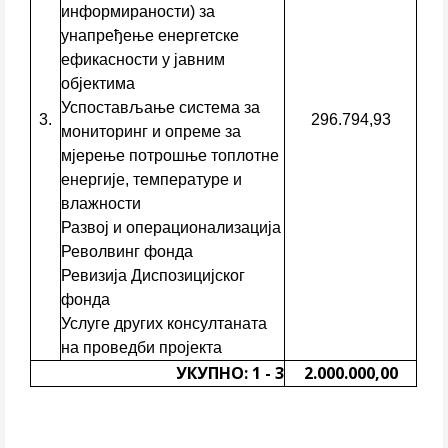
информираности) за
унапређење енергетске
ефикасности у јавним
објектима
Успостављање система за
3.
296.794,93
мониторинг и опреме за
мјерење потрошње топлотне
енергије, температуре и
влажности
Развој и операционализација
Револвинг фонда
Ревизија Диспозицијског
фонда
Услуге других консултаната
на проведби пројекта
УКУПНО: 1 - 3
2.000.000,00