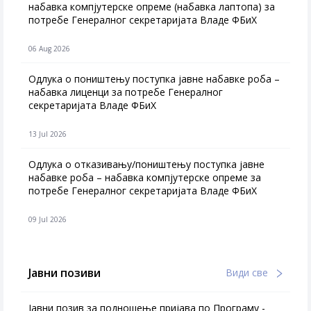
набавка компјутерске опреме (набавка лаптопа) за
потребе Генералног секретаријата Владе ФБиХ
06 Aug 2026
Одлука о поништењу поступка јавне набавке роба –
набавка лиценци за потребе Генералног
секретаријата Владе ФБиХ
13 Jul 2026
Одлука о отказивању/поништењу поступка јавне
набавке роба – набавка компјутерске опреме за
потребе Генералног секретаријата Владе ФБиХ
09 Jul 2026
Јавни позиви
Види све
Јавни позив за подношење пријава по Програму -