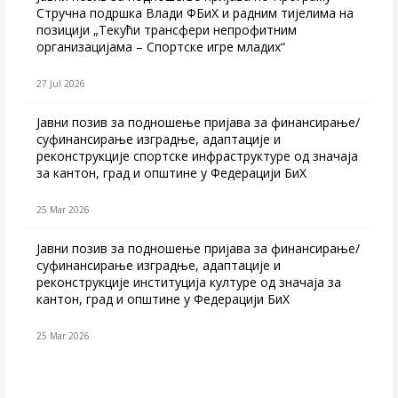
Стручна подршка Влади ФБиХ и радним тијелима на
позицији „Текући трансфери непрофитним
организацијама – Спортске игре младих“
27 Jul 2026
Jавни позив за подношење пријава за финансирање/
суфинансирање изградње, адаптације и
реконструкције спортске инфраструктуре од значаја
за кантон, град и општине у Федерацији БиХ
25 Mar 2026
Јавни позив за подношење пријава за финансирање/
суфинансирање изградње, адаптације и
реконструкције институција културе од значаја за
кантон, град и општине у Федерацији БиХ
25 Mar 2026