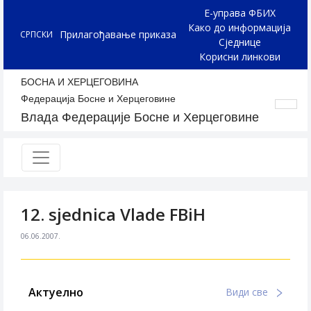
Е-управа ФБИХ
Како до информација
Прилагођавање приказа
СРПСКИ
Сједнице
Корисни линкови
БОСНА И ХЕРЦЕГОВИНА
Федерација Босне и Херцеговине
Влада Федерације Босне и Херцеговине
12. sjednica Vlade FBiH
06.06.2007.
Актуелно
Види све