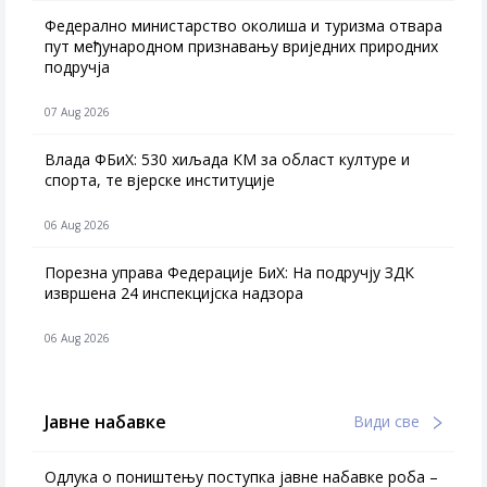
Федерално министарство околиша и туризма отвара
пут међународном признавању вриједних природних
подручја
07 Aug 2026
Влада ФБиХ: 530 хиљада КМ за област културе и
спорта, те вјерске институције
06 Aug 2026
Порезна управа Федерације БиХ: На подручју ЗДК
извршена 24 инспекцијска надзора
06 Aug 2026
Јавне набавке
Види све
Одлука о поништењу поступка јавне набавке роба –