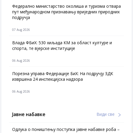
Федерално министарство околиша и туризма отвара
пут међународном признавању вриједних природних
подручја
07 Aug 2026
Влада ФБиХ: 530 хиљада КМ за област културе и
спорта, те вјерске институције
06 Aug 2026
Порезна управа Федерације БиХ: На подручју ЗДК
извршена 24 инспекцијска надзора
06 Aug 2026
Јавне набавке
Види све
Одлука о поништењу поступка јавне набавке роба –