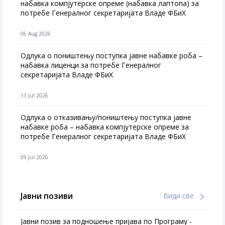
набавка компјутерске опреме (набавка лаптопа) за
потребе Генералног секретаријата Владе ФБиХ
06 Aug 2026
Одлука о поништењу поступка јавне набавке роба –
набавка лиценци за потребе Генералног
секретаријата Владе ФБиХ
13 Jul 2026
Одлука о отказивању/поништењу поступка јавне
набавке роба – набавка компјутерске опреме за
потребе Генералног секретаријата Владе ФБиХ
09 Jul 2026
Јавни позиви
Види све
Јавни позив за подношење пријава по Програму -