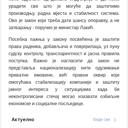
урадити све што је могуће да заштитимо
производњу, радна мјеста и стабилност система.
Ово је закон који треба дати шансу опоравку, а не
затварању - поручио је министар Лакић.
Посебна пажња у закону посвећена је заштити
права радника, добављача и повјерилаца, уз пуну
судску контролу, транспарентност и јасна правила
поступка. Важно је нагласити да закон не
представља национализацију нити одузимање
приватне имовине, већ правни оквир који
омогућава стабилизацију компаније и заштиту
јавног интереса у ситуацијама када би
неконтролисани стечај могао изазвати озбиљне
економске и социјалне посљедице.
Актуелно
Види све