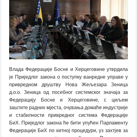
Влада Федерације Босне и Херцеговине утврдила
је Приједлог закона о поступку ванредне управе у
привредном друштву Нова Жељезара Зеница
д.о.о. Зеница од посебног системског значаја за
Федерацију Босне и Херцеговине, с циљем
заштите радних мјеста, очувања домаће индустрије
и стабилности привредног система Федерације
БиХ. Приједлог закона ће бити упућен Парламенту
Федерације БиХ по хитној процедури, уз захтјев за