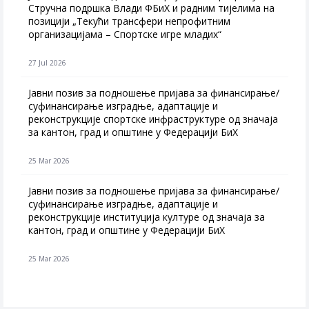
Стручна подршка Влади ФБиХ и радним тијелима на
позицији „Текући трансфери непрофитним
организацијама – Спортске игре младих“
27 Jul 2026
Jавни позив за подношење пријава за финансирање/
суфинансирање изградње, адаптације и
реконструкције спортске инфраструктуре од значаја
за кантон, град и општине у Федерацији БиХ
25 Mar 2026
Јавни позив за подношење пријава за финансирање/
суфинансирање изградње, адаптације и
реконструкције институција културе од значаја за
кантон, град и општине у Федерацији БиХ
25 Mar 2026