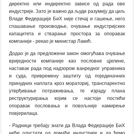
директно или индиректно зависе од рада ове
индустрије. Зато је важно да људи разумију да циљ
Владе Федерације БиХ није стечај и гашење, него
спашавање производње, очување индустријских
капацитета и стварање простора за опоравак
компаније - рекао је министар Лакић.
Додао је да предложени закон омогућава очување
вриједности компаније као пословне цјелине,
наставак рада под надзором ванредног управника
и суда, привремену заштиту од појединачних
принудних наплата кроз мораториј, транспарентно
утврђивање потраживања, те израду плана
реструктурирања којим се настоји постићи
опоравак пословања и повољније намирење
повјерилаца.
- Радници требају знати да Влада Федерације БиХ
неће одустати од домаће индустрије и да ћемо