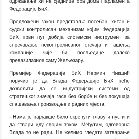
одржавање хитне сједнице оба дома Парламента
Федерације БиХ.
Предложени закон представља посебан, хитан и
судски контролисан механизам којим Федерација
БиХ први пут добија системски инструмент за
спречавање неконтролисаног стечаја и гашења
компаније чије би посљедице далеко
превазилазиле саму Жељезару.
Премијер Федерације БиХ Нермин Никшић
поручио је да Влада Федерације БиХ неће
дозволити да се индустријски системи од
стратешког значаја гасе без борбе и без покушаја
спашавања производње и радних мјеста.
- Нама је најлакше било окренути главу и пустити
да ствари иду својим током. Међутим, одговорна
Влада то не ради. Не желимо гледати затварање