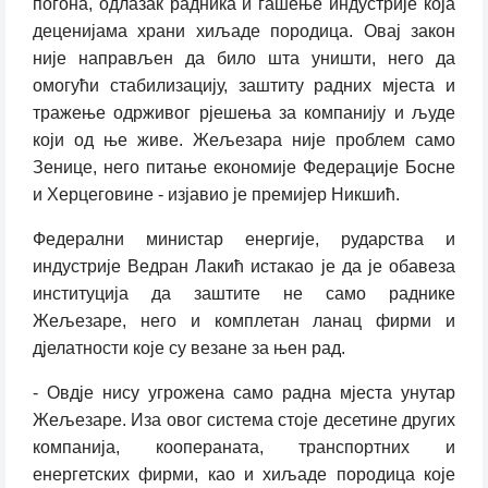
погона, одлазак радника и гашење индустрије која
деценијама храни хиљаде породица. Овај закон
није направљен да било шта уништи, него да
омогући стабилизацију, заштиту радних мјеста и
тражење одрживог рјешења за компанију и људе
који од ње живе. Жељезара није проблем само
Зенице, него питање економије Федерације Босне
и Херцеговине - изјавио је премијер Никшић.
Федерални министар енергије, рударства и
индустрије Ведран Лакић истакао је да је обавеза
институција да заштите не само раднике
Жељезаре, него и комплетан ланац фирми и
дјелатности које су везане за њен рад.
- Овдје нису угрожена само радна мјеста унутар
Жељезаре. Иза овог система стоје десетине других
компанија, коопераната, транспортних и
енергетских фирми, као и хиљаде породица које