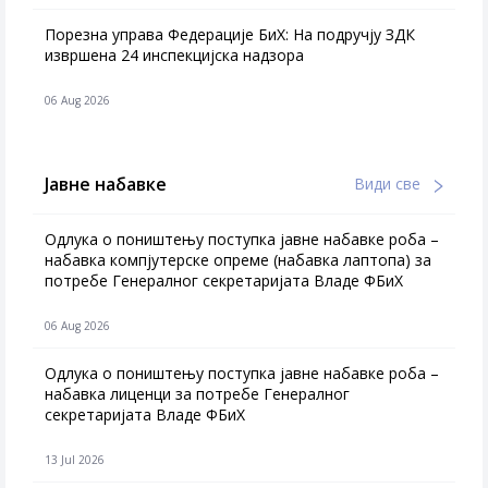
Порезна управа Федерације БиХ: На подручју ЗДК
извршена 24 инспекцијска надзора
06 Aug 2026
Јавне набавке
Види све
Одлука о поништењу поступка јавне набавке роба –
набавка компјутерске опреме (набавка лаптопа) за
потребе Генералног секретаријата Владе ФБиХ
06 Aug 2026
Одлука о поништењу поступка јавне набавке роба –
набавка лиценци за потребе Генералног
секретаријата Владе ФБиХ
13 Jul 2026