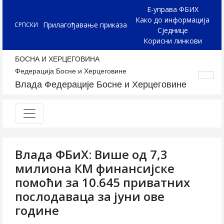
Е-управа ФБИХ
Како до информација
Прилагођавање приказа
СРПСКИ
Сједнице
Корисни линкови
БОСНА И ХЕРЦЕГОВИНА
Федерација Босне и Херцеговине
Влада Федерације Босне и Херцеговине
Влада ФБиХ: Више од 7,3
милиона КМ финансијске
помоћи за 10.645 приватних
послодаваца за јуни ове
године