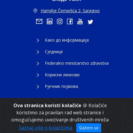
Hamdije Čemerlića 2, Sarajevo
Како до информација
Сједнице
Federalno ministarstvo zdravstva
Корисни линкови
Рјечник појмова
Ova stranica koristi kolačiće
🍪 Kolačiće
koristimo za pravilan rad web stranice i
Copyright 2021. Влада Федерације Босне и
omogućujemo uvezivanje društvenih mreža
Херцеговине
Saznaj više o kolačićima
Slažem se