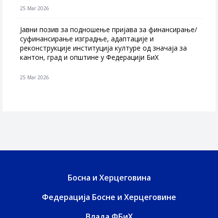
25 Mar 2026
Јавни позив за подношење пријава за финансирање/
суфинансирање изградње, адаптације и
реконструкције институција културе од значаја за
кантон, град и општине у Федерацији БиХ
25 Mar 2026
Босна и Херцеговина
Федерација Босне и Херцеговине
Влада ФБиХ