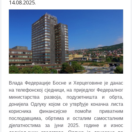
14.08.2025.
Влада Федерације Босне и Херцеговине је данас
на телефонској сједници, на приједлог Федералног
министарства развоја, подузетништа и обрта,
донијела Одлуку којом се утврђује коначна листа
корисника финансијске помоћи приватним
послодавцима, обртима и осталим самосталним
д‌јелатностима за јуни 2025. године и износ