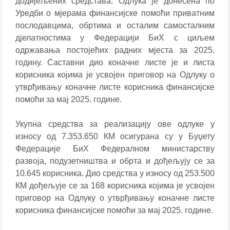
додијељених средстава. Одлука је донесена по
Уредби о мјерама финансијске помоћи приватним
послодавцима, обртима и осталим самосталним
д‌јелатностима у Федерацији БиХ с циљем
одржавања постојећих радних мјеста за 2025.
годину. Саставни дио коначне листе је и листа
корисника којима је усвојен приговор на Одлуку о
утврђивању коначне листе корисника финансијске
помоћи за мај 2025. године.
Укупна средства за реализацију ове одлуке у
износу од 7.353.650 КМ осигурана су у Буџету
Федерације БиХ Федералном министарству
развоја, подузетништва и обрта и дођељују се за
10.645 корисника. Дио средства у износу од 253.500
КМ дођељује се за 168 корисника којима је усвојен
приговор на Одлуку о утврђивању коначне листе
корисника финансијске помоћи за мај 2025. године.