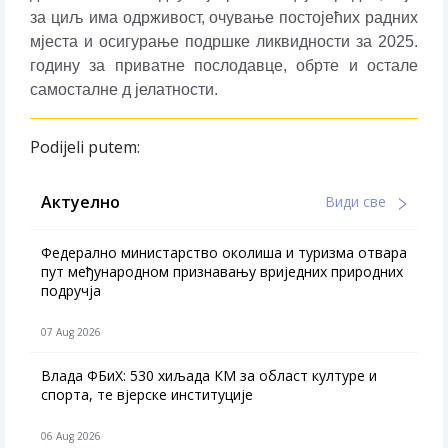
за циљ има одрживост, очување постојећих радних
мјеста и осигурање подршке ликвидности за 2025.
годину за приватне послодавце, обрте и остале
самосталне д јелатности.
Podijeli putem:
Актуелно
Види све
Федерално министарство околиша и туризма отвара
пут међународном признавању вриједних природних
подручја
07 Aug 2026
Влада ФБиХ: 530 хиљада КМ за област културе и
спорта, те вјерске институције
06 Aug 2026