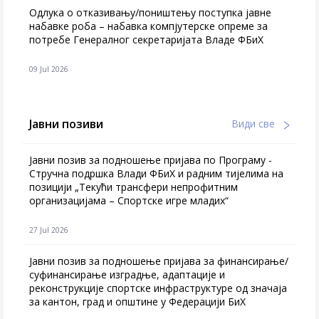
Одлука о отказивању/поништењу поступка јавне
набавке роба – набавка компјутерске опреме за
потребе Генералног секретаријата Владе ФБиХ
09 Jul 2026
Јавни позиви
Види све
Јавни позив за подношење пријава по Програму -
Стручна подршка Влади ФБиХ и радним тијелима на
позицији „Текући трансфери непрофитним
организацијама – Спортске игре младих“
27 Jul 2026
Jавни позив за подношење пријава за финансирање/
суфинансирање изградње, адаптације и
реконструкције спортске инфраструктуре од значаја
за кантон, град и општине у Федерацији БиХ