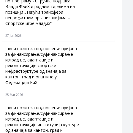
по Програму - Стручна подршка
Влади ФБиХ и радним тијелима на
позицији „Текући трансфери
непрофитним организацијама –
Спортске игре младих“
27 Jul 2026
Jавни позив за подношење пријава
за финансирање/суфинансирање
изградње, адаптације и
реконструкције спортске
инфраструктуре од значаја за
кантон, град и општине у
Федерацији БиХ
25 Mar 2026
Јавни позив за подношење пријава
за финансирање/суфинансирање
изградње, адаптације и
реконструкције институција културе
од значаја за кантон, град и