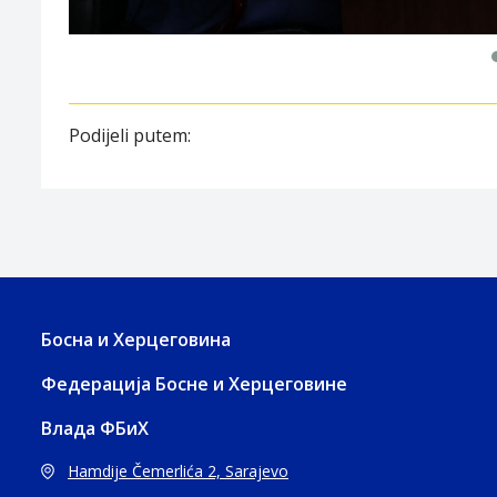
Podijeli putem:
Босна и Херцеговина
Федерација Босне и Херцеговине
Влада ФБиХ
Hamdije Čemerlića 2, Sarajevo