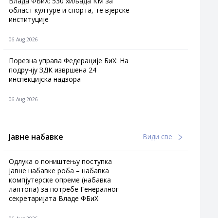
Влада ФБиХ: 530 хиљада КМ за
област културе и спорта, те вјерске
институције
06 Aug 2026
Порезна управа Федерације БиХ: На
подручју ЗДК извршена 24
инспекцијска надзора
06 Aug 2026
Јавне набавке
Види све
Одлука о поништењу поступка
јавне набавке роба – набавка
компјутерске опреме (набавка
лаптопа) за потребе Генералног
секретаријата Владе ФБиХ