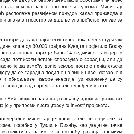
оди се да су саговорници истакли обострани интерес
нагласком на развој трговине и туризма. Министар
ећ располаже развијеном понудом халал производа и
тоји значајан простор за даљње унапређење понуде за
.
еститори до сада највећи интерес показали за туризам
одине више од 30.000 грађана Кувајта посјетило Босну
ректни летови, којих је било 14 седмично. Такођер је
 сада потписали четири споразума о сарадњи, али да
ласио је да између двије земље постоје пријатељски
јеру да се сарадња подигне на виши ниво. Указао је и
р и обновљиве изворе енергије, уз напомену да су
дозвола до сада представљале одређени изазов.
ије БиХ активно ради на уклањању административних
 је у припреми листа „ready-to-invest“ пројеката.
федерални министар је представио потенцијале за
оме, посебно у Тузли и Бихаћу, као додатне тачке
 контексту нагласио је и потребу развоја премиум