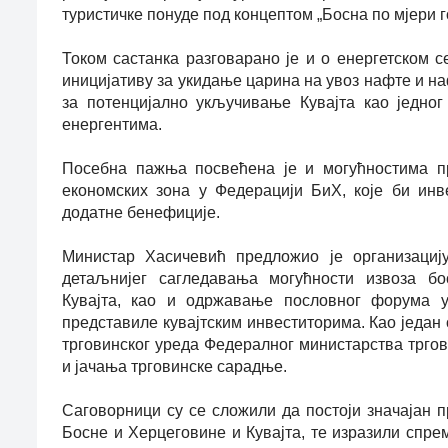
туристичке понуде под концептом „Босна по мјери г
Током састанка разговарано је и о енергетском с
иницијативу за укидање царина на увоз нафте и на
за потенцијално укључивање Кувајта као једно
енергентима.
Посебна пажња посвећена је и могућностима п
економских зона у Федерацији БиХ, које би ин
додатне бенефиције.
Министар Хасичевић предложио је организациј
детаљнијег сагледавања могућности извоза бо
Кувајта, као и одржавање пословног форума у
представиле кувајтским инвеститорима. Као један 
трговинског уреда Федералног министарства тргов
и јачања трговинске сарадње.
Саговорници су се сложили да постоји значајан
Босне и Херцеговине и Кувајта, те изразили спрем