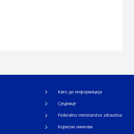
Како до информација
Сједнице
Federalno ministarstvo zdravstva
Корисни линкови