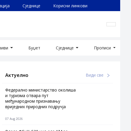
ација
Сједнице
Корисни линкови
озиви
Буџет
Сједнице
Прописи
Актуелно
Види све
Федерално министарство околиша
и туризма отвара пут
међународном признавању
вриједних природних подручја
07 Aug 2026