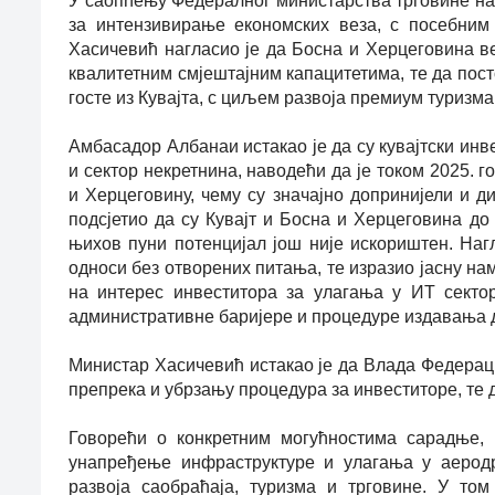
У саопћењу Федералног министарства трговине нав
за интензивирање економских веза, с посебним 
Хасичевић нагласио је да Босна и Херцеговина в
квалитетним смјештајним капацитетима, те да пос
госте из Кувајта, с циљем развоја премиум туризма
Амбасадор Албанаи истакао је да су кувајтски инв
и сектор некретнина, наводећи да је током 2025. г
и Херцеговину, чему су значајно допринијели и ди
подсјетио да су Кувајт и Босна и Херцеговина до
њихов пуни потенцијал још није искориштен. Наг
односи без отворених питања, те изразио јасну нам
на интерес инвеститора за улагања у ИТ секто
административне баријере и процедуре издавања 
Министар Хасичевић истакао је да Влада Федерац
препрека и убрзању процедура за инвеститоре, те да
Говорећи о конкретним могућностима сарадње, 
унапређење инфраструктуре и улагања у аеродр
развоја саобраћаја, туризма и трговине. У том