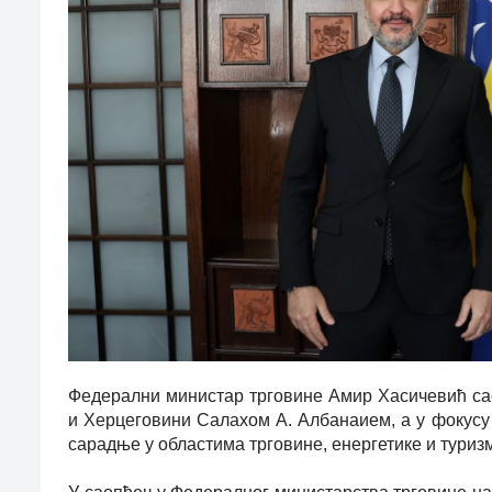
Федерални министар трговине Амир Хасичевић сас
и Херцеговини Салахом А. Албанаием, а у фокусу
сарадње у областима трговине, енергетике и туриз