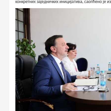
конкретних заједничких иницијатива, саопћено је 