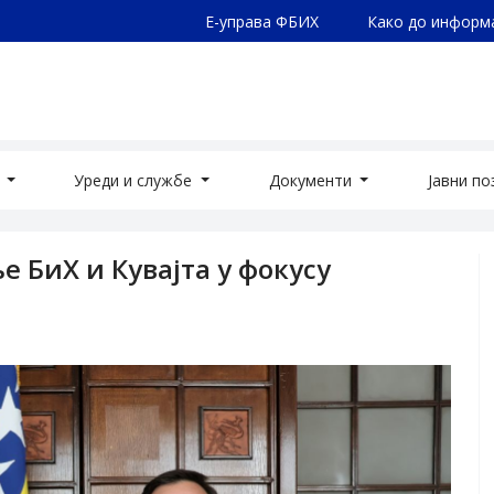
Е-управа ФБИХ
Како до информ
а
Уреди и службе
Документи
Јавни п
 БиХ и Кувајта у фокусу