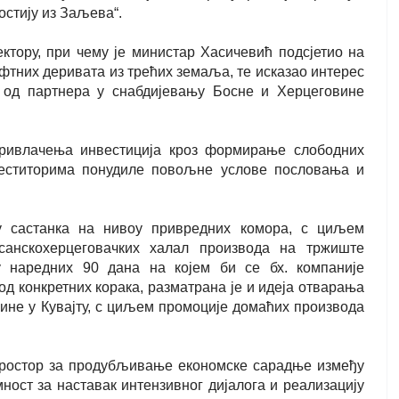
остију из Заљева“.
ектору, при чему је министар Хасичевић подсјетио на
фтних деривата из трећих земаља, те исказао интерес
г од партнера у снабдијевању Босне и Херцеговине
ривлачења инвестиција кроз формирање слободних
веститорима понудиле повољне услове пословања и
у састанка на нивоу привредних комора, с циљем
санскохерцеговачких халал производа на тржиште
 наредних 90 дана на којем би се бх. компаније
од конкретних корака, разматрана је и идеја отварања
ине у Кувајту, с циљем промоције домаћих производа
 простор за продубљивање економске сарадње између
ност за наставак интензивног дијалога и реализацију