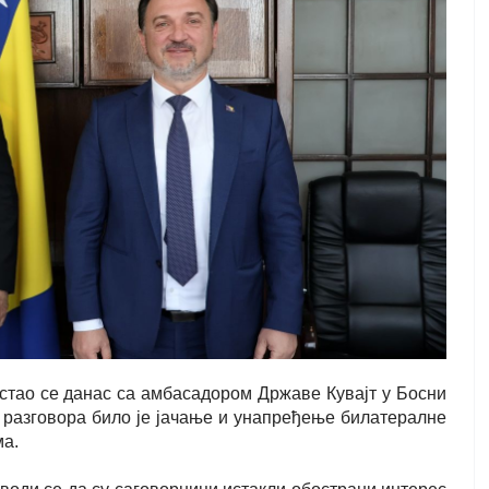
тао се данас са амбасадором Државе Кувајт у Босни
 разговора било је јачање и унапређење билатералне
ма.