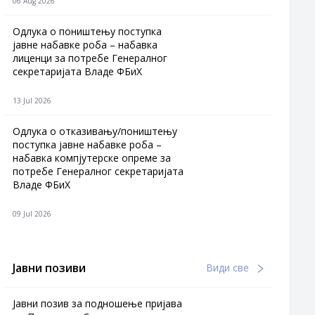
06 Aug 2026
Одлука о поништењу поступка
јавне набавке роба – набавка
лиценци за потребе Генералног
секретаријата Владе ФБиХ
13 Jul 2026
Одлука о отказивању/поништењу
поступка јавне набавке роба –
набавка компјутерске опреме за
потребе Генералног секретаријата
Владе ФБиХ
09 Jul 2026
Јавни позиви
Види све
Јавни позив за подношење пријава