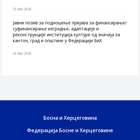
25 Mar 2026
Јавни позив за подношење пријава за финансирање/
суфинансирање изградње, адаптације и
реконструкције институција културе од значаја за
кантон, град и општине у Федерацији БиХ
25 Mar 2026
Босна и Херцеговина
Федерација Босне и Херцеговине