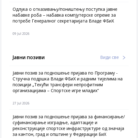
Одлука о отказивању/поништењу поступка јавне
набавке роба – набавка компјутерске опреме за
потребе Генералног секретаријата Владе ФБиХ
09 Jul 2026
Јавни позиви
Види све
Јавни позив за подношење пријава по Програму -
Стручна подршка Влади ФБиХ и радним тијелима на
позицији „Текући трансфери непрофитним
организацијама – Спортске игре младих“
27 Jul 2026
Jавни позив за подношење пријава за финансирање/
суфинансирање изградње, адаптације и
реконструкције спортске инфраструктуре од значаја
за кантон, град и општине у Федерацији БиХ