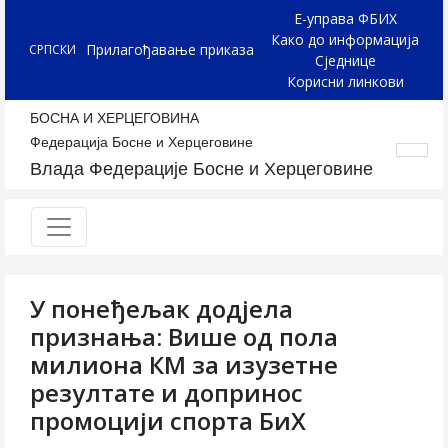
Е-управа ФБИХ
Како до информација
Прилагођавање приказа
СРПСКИ
Сједнице
Корисни линкови
БОСНА И ХЕРЦЕГОВИНА
Федерација Босне и Херцеговине
Влада Федерације Босне и Херцеговине
У понеђељак додјела
признања: Више од пола
милиона КМ за изузетне
резултате и допринос
промоцији спорта БиХ