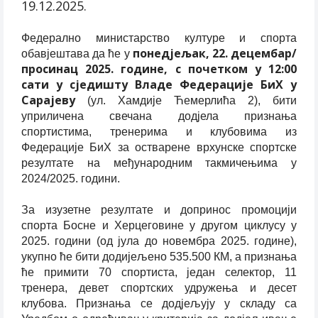
19.12.2025.
Федерално министарство културе и спорта
понед‌јељак, 22. децембар/
обавјештава да ће у
просинац 2025. године, с почетком у 12:00
сати у сједишту Владе Федерације БиХ у
Сарајеву
(ул. Хамдије Ћемерлића 2), бити
уприличена свечана дод‌јела признања
спортистима, тренерима и клубовима из
Федерације БиХ за остварене врхунске спортске
резултате на међународним такмичењима у
2024/2025. години.
За изузетне резултате и допринос промоцији
спорта Босне и Херцеговине у другом циклусу у
2025. години (од јула до новембра 2025. године),
укупно ће бити додијељено 535.500 КМ, а признања
ће примити 70 спортиста, један селектор, 11
тренера, девет спортских удружења и десет
клубова. Признања се дод‌јељују у складу са