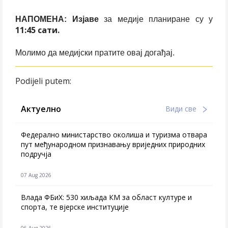
НАПОМЕНА: Изјаве
за медије планиране су у
11:45 сати.
Молимо да медијски пратите овај догађај.
Podijeli putem:
Актуелно
Види све
Федерално министарство околиша и туризма отвара
пут међународном признавању вриједних природних
подручја
07 Aug 2026
Влада ФБиХ: 530 хиљада КМ за област културе и
спорта, те вјерске институције