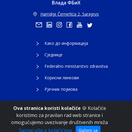
Влада ФБиХ
Hamdije Čemerlića 2, Sarajevo
Како до информација
Сједнице
Federalno ministarstvo zdravstva
Корисни линкови
Рјечник појмова
Ova stranica koristi kolačiće
🍪 Kolačiće
koristimo za pravilan rad web stranice i
Copyright 2021. Влада Федерације Босне и
omogućujemo uvezivanje društvenih mreža
Херцеговине
Saznaj više o kolačićima
Slažem se