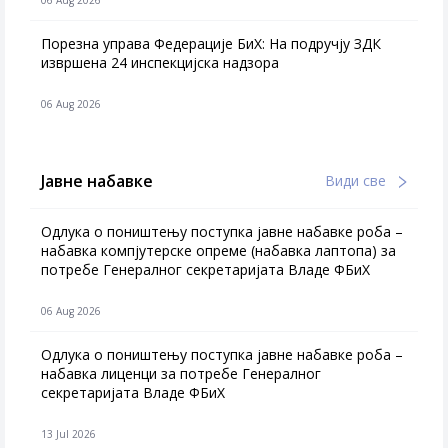
06 Aug 2026
Порезна управа Федерације БиХ: На подручју ЗДК
извршена 24 инспекцијска надзора
06 Aug 2026
Јавне набавке
Види све
Одлука о поништењу поступка јавне набавке роба –
набавка компјутерске опреме (набавка лаптопа) за
потребе Генералног секретаријата Владе ФБиХ
06 Aug 2026
Одлука о поништењу поступка јавне набавке роба –
набавка лиценци за потребе Генералног
секретаријата Владе ФБиХ
13 Jul 2026