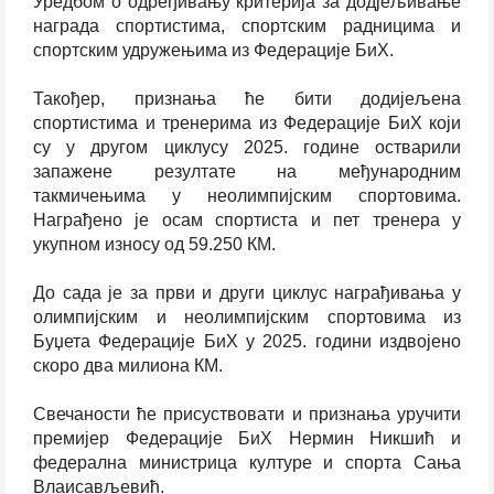
Уредбом о одређивању критерија за дод‌јељивање
награда спортистима, спортским радницима и
спортским удружењима из Федерације БиХ.
Такођер, признања ће бити додијељена
спортистима и тренерима из Федерације БиХ који
су у другом циклусу 2025. године остварили
запажене резултате на међународним
такмичењима у неолимпијским спортовима.
Награђено је осам спортиста и пет тренера у
укупном износу од 59.250 КМ.
До сада је за први и други циклус награђивања у
олимпијским и неолимпијским спортовима из
Буџета Федерације БиХ у 2025. години издвојено
скоро два милиона КМ.
Свечаности ће присуствовати и признања уручити
премијер Федерације БиХ Нермин Никшић и
федерална министрица културе и спорта Сања
Влаисављевић.