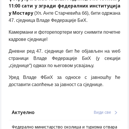
11:00 сати у згради федералних институција
у Мостару
(Ул. Анте Старчевића бб), бити одржана
47. сједница Владе Федерације БиХ.
Камермани и фоторепортери могу снимити почетне
кадрове сједнице!
Дневни ред 47. сједнице бит ће објављен на wеб
страници Владе Федерације БиХ (у секцији
„сједнице“) одмах по његовом усвајању.
Уред Владе ФБиХ за односе с јавношћу ће
доставити саопћење за јавност са сједнице.
Актуелно
Види све
Федерално министарство околиша и туризма отвара