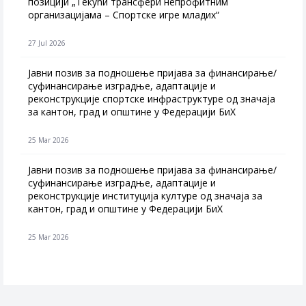
позицији „Текући трансфери непрофитним
организацијама – Спортске игре младих“
27 Jul 2026
Jавни позив за подношење пријава за финансирање/
суфинансирање изградње, адаптације и
реконструкције спортске инфраструктуре од значаја
за кантон, град и општине у Федерацији БиХ
25 Mar 2026
Јавни позив за подношење пријава за финансирање/
суфинансирање изградње, адаптације и
реконструкције институција културе од значаја за
кантон, град и општине у Федерацији БиХ
25 Mar 2026