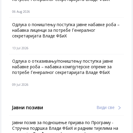
06 Aug 2026
Одлука о поништењу поступка јавне набавке роба –
набавка лиценци за потребе Генералног
секретаријата Владе ФБиХ
13 Jul 2026
Одлука о отказивању/поништењу поступка јавне
набавке роба – набавка компјутерске опреме за
потребе Генералног секретаријата Владе ФБиХ
09 Jul 2026
Јавни позиви
Види све
Јавни позив за подношење пријава по Програму -
Стручна подршка Влади ФБиХ и радним тијелима на