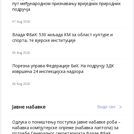
пут међународном признавању вриједних природних
подручја
07 Aug 2026
Влада ФБиХ: 530 хиљада КМ за област културе и
спорта, те вјерске институције
06 Aug 2026
Порезна управа Федерације БиХ: На подручју ЗДК
извршена 24 инспекцијска надзора
06 Aug 2026
Јавне набавке
Види све
Одлука о поништењу поступка јавне набавке роба –
набавка компјутерске опреме (набавка лаптопа) за
потребе Генералног секретаријата Владе ФБиХ