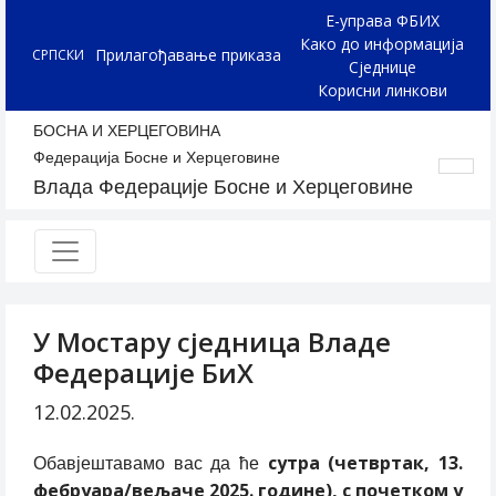
Е-управа ФБИХ
Како до информација
Прилагођавање приказа
СРПСКИ
Сједнице
Корисни линкови
БОСНА И ХЕРЦЕГОВИНА
Федерација Босне и Херцеговине
Влада Федерације Босне и Херцеговине
У Мостару сједница Владе
Федерације БиХ
12.02.2025.
сутра (четвртак, 13.
Обавјештавамо вас да ће
фебруара/вељаче 2025. године), с почетком у