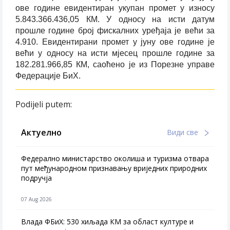
ове године евидентиран укупан промет у износу
5.843.366.436,05 КМ. У односу на исти датум
прошле године број фискалних уређаја је већи за
4.910. Евидентирани промет у јуну ове године је
већи у односу на исти мјесец прошле године за
182.281.966,85 КМ, саоћено је из Порезне управе
Федерације БиХ.
Podijeli putem:
Актуелно
Види све
Федерално министарство околиша и туризма отвара
пут међународном признавању вриједних природних
подручја
07 Aug 2026
Влада ФБиХ: 530 хиљада КМ за област културе и