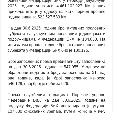
обвезници Федерације БиХ у периоду јануар-јуни
2025. године уплатили 4.461.102.927 КМ јавних
прихода, што је у односу на исти период прошле
године више за 522.527.533 КМ.
На дан 30.6.2025. године број активних пословних
субјеката са укљученим пословним јединицама и
подружницама у Федерацији БиХ је 134.030. На
исти датум прошле године број активних пословних
субјеката у Федерацији БиХ био је 130.175.
Број запослених према пребивалишту запосленика
на дан 30.6.2025. године је 547.055. У односу на
објављени податак о броју запослених на 31. мај
ове године, када је број запослених износио
546.129, овај број је већи за 926.
Према службеним подацима Порезне управе
Федерације БиХ на дан 30.6.2025. године на
подручју Федерације БиХ инсталирано је укупно
107.830 фискалних уређаја, путем којих је у јуну