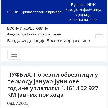
Е-управа ФБИХ
Како до информација
Прилагођавање приказа
СРПСКИ
Сједнице
Корисни линкови
БОСНА И ХЕРЦЕГОВИНА
Федерација Босне и Херцеговине
Влада Федерације Босне и Херцеговине
ПУФБиХ: Порезни обвезници у
периоду јануар-јуни ове
године уплатили 4.461.102.927
КМ јавних прихода
08.07.2025.