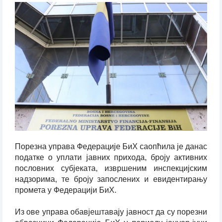
Порезна управа Федерације БиХ саопћила је данас
податке о уплати јавних прихода, броју активних
пословних субјеката, извршеним инспекцијским
надзорима, те броју запослених и евидентирању
промета у Федерацији БиХ.
Из ове управа обавјештавају јавност да су порезни