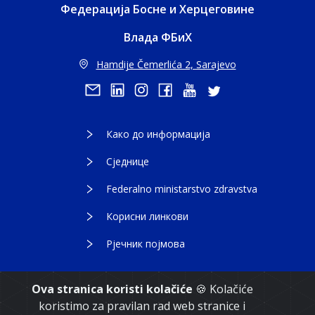
Федерација Босне и Херцеговине
Влада ФБиХ
Hamdije Čemerlića 2, Sarajevo
Како до информација
Сједнице
Federalno ministarstvo zdravstva
Корисни линкови
Рјечник појмова
Ova stranica koristi kolačiće
🍪 Kolačiće
koristimo za pravilan rad web stranice i