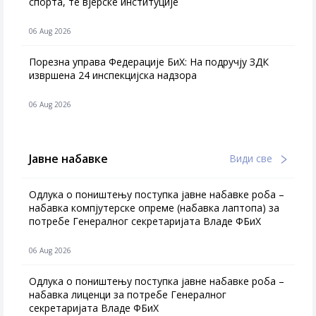
спорта, те вјерске институције
06 Aug 2026
Порезна управа Федерације БиХ: На подручју ЗДК
извршена 24 инспекцијска надзора
06 Aug 2026
Јавне набавке
Види све
Одлука о поништењу поступка јавне набавке роба –
набавка компјутерске опреме (набавка лаптопа) за
потребе Генералног секретаријата Владе ФБиХ
06 Aug 2026
Одлука о поништењу поступка јавне набавке роба –
набавка лиценци за потребе Генералног
секретаријата Владе ФБиХ