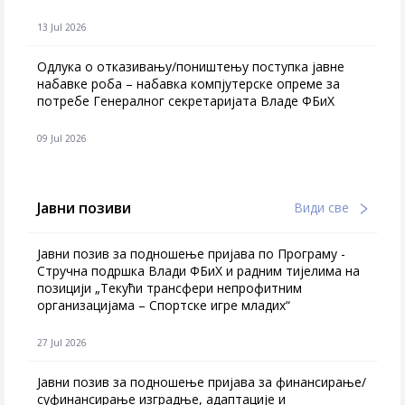
13 Jul 2026
Одлука о отказивању/поништењу поступка јавне
набавке роба – набавка компјутерске опреме за
потребе Генералног секретаријата Владе ФБиХ
09 Jul 2026
Јавни позиви
Види све
Јавни позив за подношење пријава по Програму -
Стручна подршка Влади ФБиХ и радним тијелима на
позицији „Текући трансфери непрофитним
организацијама – Спортске игре младих“
27 Jul 2026
Jавни позив за подношење пријава за финансирање/
суфинансирање изградње, адаптације и