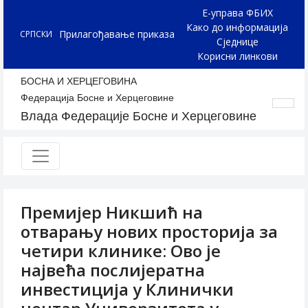
Е-управа ФБИХ
Како до информација
Прилагођавање приказа
СРПСКИ
Сједнице
Корисни линкови
БОСНА И ХЕРЦЕГОВИНА
Федерација Босне и Херцеговине
Влада Федерације Босне и Херцеговине
Премијер Никшић на
отварању нових просторија за
четири клинике: Ово је
највећа послијератна
инвестиција у Клинички