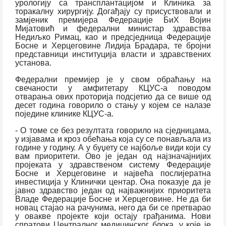
урологију са трансплантацијом и Клиника за
торакалну хирургију. Догађају су присуствовали и
замјеник премијера Федерације БиХ Војин
Мијатовић и федерални министар здравства
Недиљко Римац, као и предсједница Федерације
Босне и Херцеговине Лидија Брадара, те бројни
представници институција власти и здравствених
установа.
Федерални премијер је у свом обраћању на
свечаности у амфитетару КЦУС-а поводом
отварања ових проторија подсјетио да се више од
десет година говорило о стању у којем се налазе
поједине клинике КЦУС-а.
- О томе се без резултата говорило на сједницама,
у изјавама и кроз обећања која су се понављала из
године у годину. А у буџету се најбоље види који су
вам приоритети. Ово је један од најзначајнијих
пројеката у здравственом систему Федерације
Босне и Херцеговине и највећа послијератна
инвестиција у Клинички центар. Она показује да је
јавно здравство један од најважнијих приоритета
Владе Федерације Босне и Херцеговине. Не да би
новац стајао на рачунима, него да би се претварао
у овакве пројекте који остају грађанима. Нови
спратови Централног медицинског блока, у које је