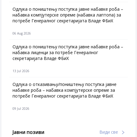
Одлука о поништењу поступка јавне набавке роба –
набавка компјутерске опреме (набавка лаптопа) за
потребе Генералног секретаријата Владе ФБиХ
06 Aug 2026
Одлука о поништењу поступка јавне набавке роба –
набавка лиценци за потребе Генералног
секретаријата Владе ФБиХ
13 Jul 2026
Одлука о отказивању/поништењу поступка јавне
набавке роба – набавка компјутерске опреме за
потребе Генералног секретаријата Владе ФБиХ
09 Jul 2026
Јавни позиви
Види све