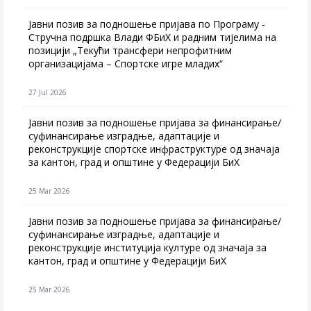
Јавни позив за подношење пријава по Програму -
Стручна подршка Влади ФБиХ и радним тијелима на
позицији „Текући трансфери непрофитним
организацијама – Спортске игре младих“
27 Jul 2026
Jавни позив за подношење пријава за финансирање/
суфинансирање изградње, адаптације и
реконструкције спортске инфраструктуре од значаја
за кантон, град и општине у Федерацији БиХ
25 Mar 2026
Јавни позив за подношење пријава за финансирање/
суфинансирање изградње, адаптације и
реконструкције институција културе од значаја за
кантон, град и општине у Федерацији БиХ
25 Mar 2026