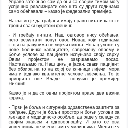
Управо зато знао сам да они са својим тимом могу
успјешно реализирати оно што су други годинама
само обећавали – казао је федерални премијер.
Нагласио је да грађани имају право питати како се
троши сваки буџетски фенинг.
- И требају питати. Наш одговор нису обећања,
него резултати попут овог. Новац који годинама
стоји на рачунима не лијечи никога. Новац уложен у
нове болничке капацитете, савремену опрему и
боље услове за пацијенте испуњава своју сврху.
Овим пројектом не завршавамо посао.
Настављамо га. Наш циљ је јасан, сваки пацијент,
без обзира на то на којој се клиници лијечи, мора
имати једнако квалитетне услове лијечења. То је
приоритет ове Владе – поручио је премијер
Никшић.
Казао је и да се овим пројектом праве два важна
корака.
- Први је боља и сигурнија здравствена заштита за
грађане. Други је бољи простор и бољи услови за
љекаре и медицинско особље, да раде у складу са
својим знањем и одговорношћу. И зато се ова
инвестиција не мјери само у милионима. Мјери се у