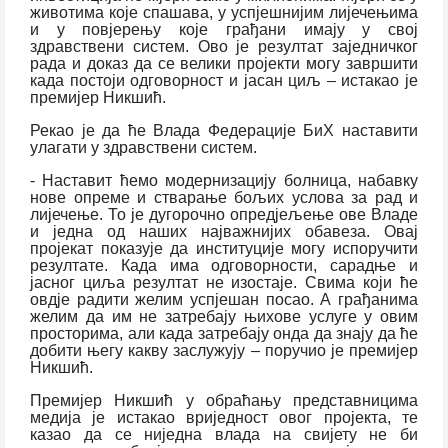
животима које спашава, у успјешнијим лијечењима
и у повјерењу које грађани имају у свој
здравствени систем. Ово је резултат заједничког
рада и доказ да се велики пројекти могу завршити
када постоји одговорност и јасан циљ – истакао је
премијер Никшић.
Рекао је да ће Влада Федерације БиХ наставити
улагати у здравствени систем.
- Наставит ћемо модернизацију болница, набавку
нове опреме и стварање бољих услова за рад и
лијечење. То је дугорочно опредјељење ове Владе
и једна од наших најважнијих обавеза. Овај
пројекат показује да институције могу испоручити
резултате. Када има одговорности, сарадње и
јасног циља резултат не изостаје. Свима који ће
овдје радити желим успјешан посао. А грађанима
желим да им не затребају њихове услуге у овим
просторима, али када затребају онда да знају да ће
добити његу какву заслужују – поручио је премијер
Никшић.
Премијер Никшић у обраћању представницима
медија је истакао вриједност овог пројекта, те
казао да се ниједна влада на свијету не би