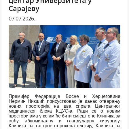
центар Универзитета у
Сарајеву
07.07.2026.
Премијер Федерације Босне и Херцеговине
Нермин Никшић присуствовао је данас отварању
нових просторија на два спрата Централног
медицинског блока КЦУС-а. Ради се о новим
просторијама у којим ће бити смјештене Клиника за
опћу, абдоминалну и гландуларну хирургију,
Клиника за гастроентерохепатологију, Клиника за