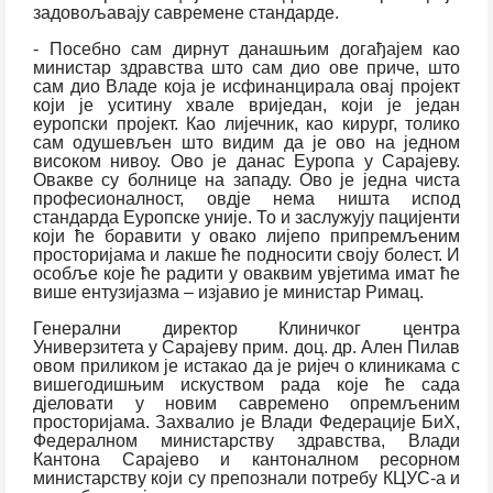
задовољавају савремене стандарде.
- Посебно сам дирнут данашњим догађајем као
министар здравства што сам дио ове приче, што
сам дио Владе која је исфинанцирала овај пројект
који је уситину хвале вриједан, који је један
еуропски пројект. Као лијечник, као кирург, толико
сам одушевљен што видим да је ово на једном
високом нивоу. Ово је данас Еуропа у Сарајеву.
Овакве су болнице на западу. Ово је једна чиста
професионалност, овдје нема ништа испод
стандарда Еуропске уније. То и заслужују пацијенти
који ће боравити у овако лијепо припремљеним
просторијама и лакше ће подносити своју болест. И
особље које ће радити у оваквим увјетима имат ће
више ентузијазма – изјавио је министар Римац.
Генерални директор Клиничког центра
Универзитета у Сарајеву прим. доц. др. Ален Пилав
овом приликом је истакао да је ријеч о клиникама с
вишегодишњим искуством рада које ће сада
дјеловати у новим савремено опремљеним
просторијама. Захвалио је Влади Федерације БиХ,
Федералном министарству здравства, Влади
Кантона Сарајево и кантоналном ресорном
министарству који су препознали потребу КЦУС-а и