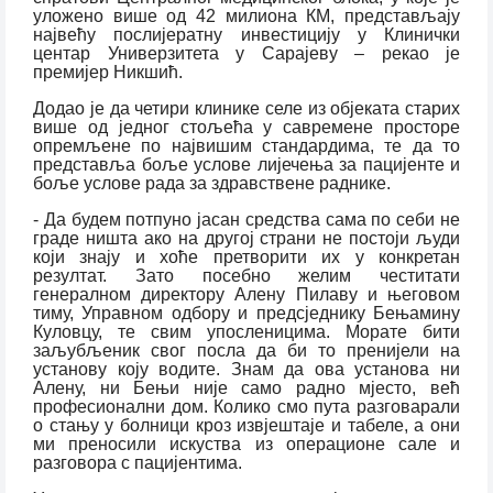
уложено више од 42 милиона КМ, представљају
највећу послијератну инвестицију у Клинички
центар Универзитета у Сарајеву – рекао је
премијер Никшић.
Додао је да четири клинике селе из објеката старих
више од једног стољећа у савремене просторе
опремљене по највишим стандардима, те да то
представља боље услове лијечења за пацијенте и
боље услове рада за здравствене раднике.
- Да будем потпуно јасан средства сама по себи не
граде ништа ако на другој страни не постоји људи
који знају и хоће претворити их у конкретан
резултат. Зато посебно желим честитати
генералном директору Алену Пилаву и његовом
тиму, Управном одбору и предсједнику Бењамину
Куловцу, те свим упосленицима. Морате бити
заљубљеник свог посла да би то пренијели на
установу коју водите. Знам да ова установа ни
Алену, ни Бењи није само радно мјесто, већ
професионални дом. Колико смо пута разговарали
о стању у болници кроз извјештаје и табеле, а они
ми преносили искуства из операционе сале и
разговора с пацијентима.