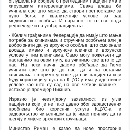
оглушила на бројеве о прегледаним пацијентима и
хируршким интервенцијама. Свака влада би
учинила све што може, да створи претпоставке за
пуно боље и квалитетније услове за рад
медицинског особља. И наравно, то се све онда
рефлектује и на угођај пацијената.
- Желим грађанима Федерације да имају што мање
потребе за клиникама и стручним особљем али је
добро знати да, уз врхунско особље, што смо знали
досада, имамо и врхунске клинике и врхунске
услове у тим клиникама. Само могу пожељети да
наставимо на овом путу, да учинимо све што је до
нас. На неки начин дајемо обећање да ћемо
учинити све што је до нас, да и на осталим
клиникама створимо услове да сви пацијенти који
буду корисници услуга на КЦУС-у, имају идентичне
услове као што су сад на ове четири клинике –
истакао је премијер Никшић.
Изразио је неизмјерну захвалност, из угла
пацијента који је не тако давно због здравствених
проблема био корисник услуга КЦУС-а, и
задовољство чињеницом да је имао прилику да га
његују и лијече врхунски стручњаци.
Министар Римац је казао да нове просторије