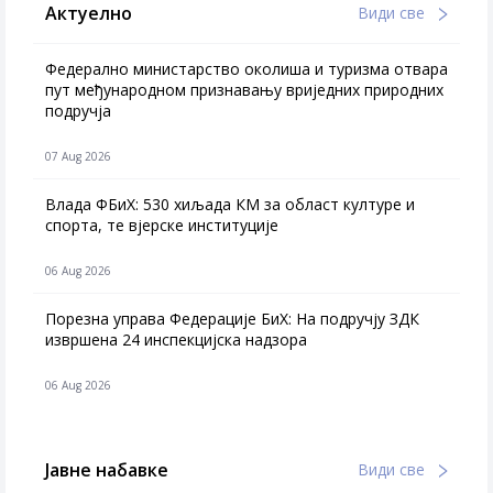
Актуелно
Види све
Федерално министарство околиша и туризма отвара
пут међународном признавању вриједних природних
подручја
07 Aug 2026
Влада ФБиХ: 530 хиљада КМ за област културе и
спорта, те вјерске институције
06 Aug 2026
Порезна управа Федерације БиХ: На подручју ЗДК
извршена 24 инспекцијска надзора
06 Aug 2026
Јавне набавке
Види све