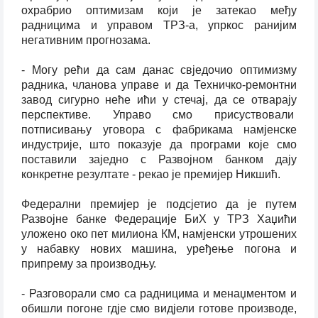
охрабрио оптимизам који је затекао међу
радницима и управом ТРЗ-а, упркос ранијим
негативним прогнозама.
- Могу рећи да сам данас свједочио оптимизму
радника, чланова управе и да Техничко-ремонтни
завод сигурно неће ићи у стечај, да се отварају
перспективе. Управо смо присуствовали
потписивању уговора с фабрикама намјенске
индустрије, што показује да програми које смо
поставили заједно с Развојном банком дају
конкретне резултате - рекао је премијер Никшић.
Федерални премијер је подсјетио да је путем
Развојне банке Федерације БиХ у ТРЗ Хаџићи
уложено око пет милиона КМ, намјенски утрошених
у набавку нових машина, уређење погона и
припрему за производњу.
- Разговорали смо са радницима и менаџментом и
обишли погоне гд‌је смо вид‌јели готове производе,