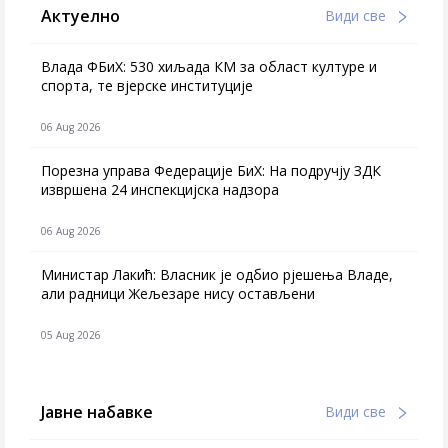
Актуелно
Види све
Влада ФБиХ: 530 хиљада КМ за област културе и
спорта, те вјерске институције
06 Aug 2026
Порезна управа Федерације БиХ: На подручју ЗДК
извршена 24 инспекцијска надзора
06 Aug 2026
Министар Лакић: Власник је одбио рјешења Владе,
али радници Жељезаре нису остављени
05 Aug 2026
Јавне набавке
Види све