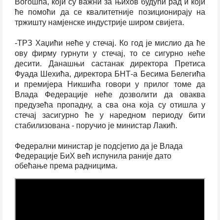
Вогошћа, који су важни за њихов будући рад и који
ће помоћи да се квалитетније позиционирају на
тржишту намјенске индустрије широм свијета.
-ТРЗ Хаџићи неће у стечај. Ко год је мислио да ће
ову фирму гурнути у стечај, то се сигурно неће
десити. Данашњи састанак директора Претиса
Фуада Шехића, директора БНТ-а Бесима Белегића
и премијера Никшића говори у прилог томе да
Влада Федерације неће дозволити да оваква
предузећа пропадну, а сва она која су отишла у
стечај засигурно ће у наредном периоду бити
стабилизована - поручио је министар Лакић.
Федерални министар је подсјетио да је Влада
Федерације БиХ већ испунила раније дато
обећање према радницима.