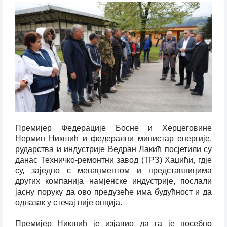
Премијер Федерације Босне и Херцеговине
Нермин Никшић и федерални министар енергије,
рударства и индустрије Ведран Лакић посјетили су
данас Техничко-ремонтни завод (ТРЗ) Хаџићи, гд‌је
су, заједно с менаџментом и представницима
других компанија намјенске индустрије, послали
јасну поруку да ово предузеће има будућност и да
одлазак у стечај није опција.
Премијер Никшић је изјавио да га је посебно