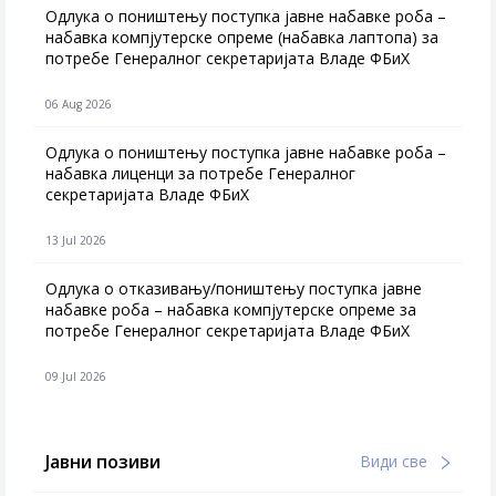
Одлука о поништењу поступка јавне набавке роба –
набавка компјутерске опреме (набавка лаптопа) за
потребе Генералног секретаријата Владе ФБиХ
06 Aug 2026
Одлука о поништењу поступка јавне набавке роба –
набавка лиценци за потребе Генералног
секретаријата Владе ФБиХ
13 Jul 2026
Одлука о отказивању/поништењу поступка јавне
набавке роба – набавка компјутерске опреме за
потребе Генералног секретаријата Владе ФБиХ
09 Jul 2026
Јавни позиви
Види све