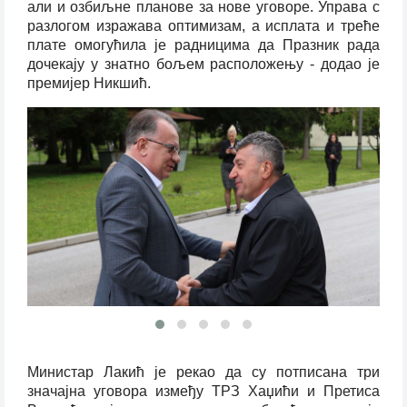
али и озбиљне планове за нове уговоре. Управа с
разлогом изражава оптимизам, а исплата и треће
плате омогућила је радницима да Празник рада
дочекају у знатно бољем расположењу - додао је
премијер Никшић.
Министар Лакић је рекао да су потписана три
значајна уговора између ТРЗ Хаџићи и Претиса