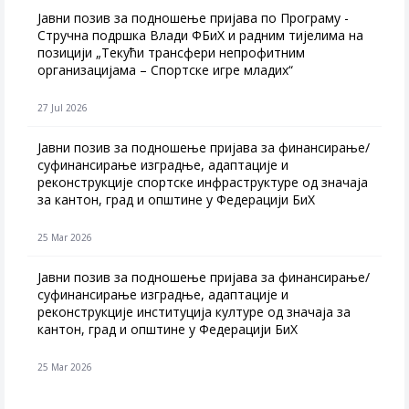
Јавни позив за подношење пријава по Програму -
Стручна подршка Влади ФБиХ и радним тијелима на
позицији „Текући трансфери непрофитним
организацијама – Спортске игре младих“
27 Jul 2026
Jавни позив за подношење пријава за финансирање/
суфинансирање изградње, адаптације и
реконструкције спортске инфраструктуре од значаја
за кантон, град и општине у Федерацији БиХ
25 Mar 2026
Јавни позив за подношење пријава за финансирање/
суфинансирање изградње, адаптације и
реконструкције институција културе од значаја за
кантон, град и општине у Федерацији БиХ
25 Mar 2026