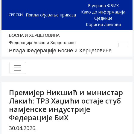
Е-управа ФБИХ
Како до информација
Прилагођавање приказа
СРПСКИ
Сједнице
Корисни линкови
БОСНА И ХЕРЦЕГОВИНА
Федерација Босне и Херцеговине
Влада Федерације Босне и Херцеговине
Премијер Никшић и министар
Лакић: ТРЗ Хаџићи остаје стуб
намјенске индустрије
Федерације БиХ
30.04.2026.