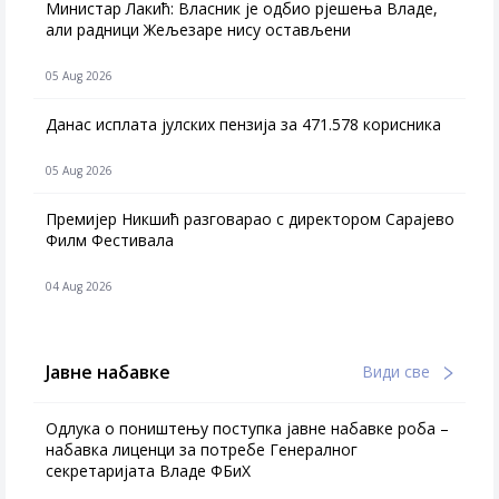
Министар Лакић: Власник је одбио рјешења Владе,
али радници Жељезаре нису остављени
05 Aug 2026
Данас исплата јулских пензија за 471.578 корисника
05 Aug 2026
Премијер Никшић разговарао с директором Сарајево
Филм Фестивала
04 Aug 2026
Јавне набавке
Види све
Одлука о поништењу поступка јавне набавке роба –
набавка лиценци за потребе Генералног
секретаријата Владе ФБиХ