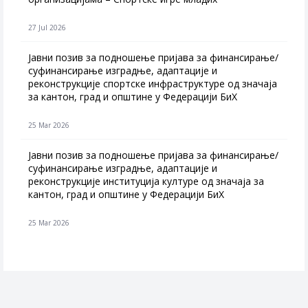
27 Jul 2026
Jавни позив за подношење пријава за финансирање/
суфинансирање изградње, адаптације и
реконструкције спортске инфраструктуре од значаја
за кантон, град и општине у Федерацији БиХ
25 Mar 2026
Јавни позив за подношење пријава за финансирање/
суфинансирање изградње, адаптације и
реконструкције институција културе од значаја за
кантон, град и општине у Федерацији БиХ
25 Mar 2026