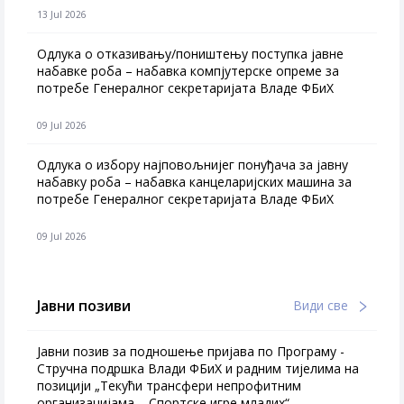
13 Jul 2026
Одлука о отказивању/поништењу поступка јавне
набавке роба – набавка компјутерске опреме за
потребе Генералног секретаријата Владе ФБиХ
09 Jul 2026
Одлука о избору најповољнијег понуђача за јавну
набавку роба – набавка канцеларијских машина за
потребе Генералног секретаријата Владе ФБиХ
09 Jul 2026
Јавни позиви
Види све
Јавни позив за подношење пријава по Програму -
Стручна подршка Влади ФБиХ и радним тијелима на
позицији „Текући трансфери непрофитним
организацијама – Спортске игре младих“