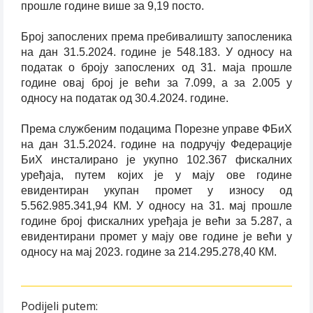
прошле године више за 9,19 посто.
Број запослених према пребивалишту запосленика
на дан 31.5.2024. године је 548.183. У односу на
податак о броју запослених од 31. маја прошле
године овај број је већи за 7.099, а за 2.005 у
односу на податак од 30.4.2024. године.
Према службеним подацима Порезне управе ФБиХ
на дан 31.5.2024. године на подручју Федерације
БиХ инсталирано је укупно 102.367 фискалних
уређаја, путем којих је у мају ове године
евидентиран укупан промет у износу од
5.562.985.341,94 КМ. У односу на 31. мај прошле
године број фискалних уређаја је већи за 5.287, а
евидентирани промет у мају ове године је већи у
односу на мај 2023. године за 214.295.278,40 КМ.
Podijeli putem: