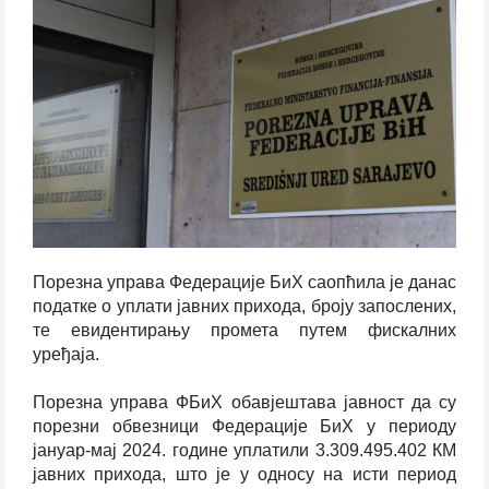
Порезна управа Федерације БиХ саопћила је данас
податке о уплати јавних прихода, броју запослених,
те евидентирању промета путем фискалних
уређаја.
Порезна управа ФБиХ обавјештава јавност да су
порезни обвезници Федерације БиХ у периоду
јануар-мај 2024. године уплатили 3.309.495.402 КМ
јавних прихода, што је у односу на исти период