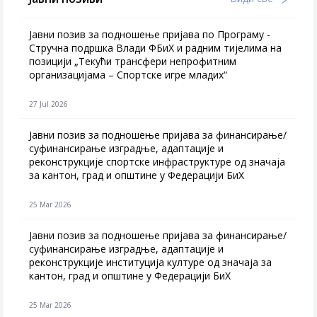
Јавни позив за подношење пријава по Програму -
Стручна подршка Влади ФБиХ и радним тијелима на
позицији „Текући трансфери непрофитним
организацијама – Спортске игре младих“
27 Jul 2026
Jавни позив за подношење пријава за финансирање/
суфинансирање изградње, адаптације и
реконструкције спортске инфраструктуре од значаја
за кантон, град и општине у Федерацији БиХ
25 Mar 2026
Јавни позив за подношење пријава за финансирање/
суфинансирање изградње, адаптације и
реконструкције институција културе од значаја за
кантон, град и општине у Федерацији БиХ
25 Mar 2026