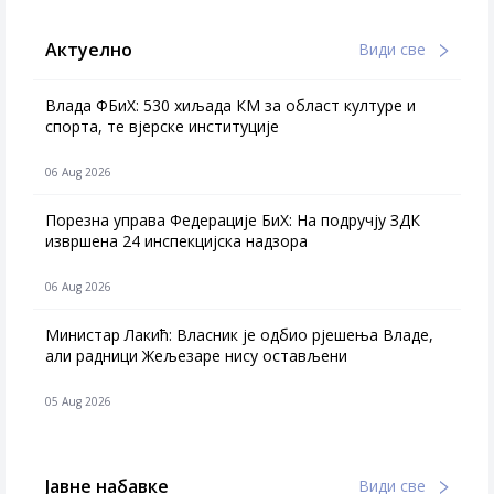
Актуелно
Види све
Влада ФБиХ: 530 хиљада КМ за област културе и
спорта, те вјерске институције
06 Aug 2026
Порезна управа Федерације БиХ: На подручју ЗДК
извршена 24 инспекцијска надзора
06 Aug 2026
Министар Лакић: Власник је одбио рјешења Владе,
али радници Жељезаре нису остављени
05 Aug 2026
Јавне набавке
Види све