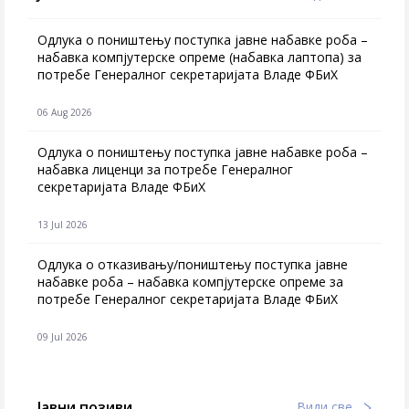
Одлука о поништењу поступка јавне набавке роба –
набавка компјутерске опреме (набавка лаптопа) за
потребе Генералног секретаријата Владе ФБиХ
06 Aug 2026
Одлука о поништењу поступка јавне набавке роба –
набавка лиценци за потребе Генералног
секретаријата Владе ФБиХ
13 Jul 2026
Одлука о отказивању/поништењу поступка јавне
набавке роба – набавка компјутерске опреме за
потребе Генералног секретаријата Владе ФБиХ
09 Jul 2026
Јавни позиви
Види све