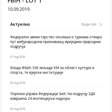
FBiH - LOT 1
10.09.2019.
Актуелно
Види све
Федерално министарство околиша и туризма отвара
пут међународном признавању вриједних природних
подручја
07 Aug 2026
Влада ФБиХ: 530 хиљада КМ за област културе и
спорта, те вјерске институције
06 Aug 2026
Порезна управа Федерације БиХ: На подручју ЗДК
извршена 24 инспекцијска надзора
06 Aug 2026