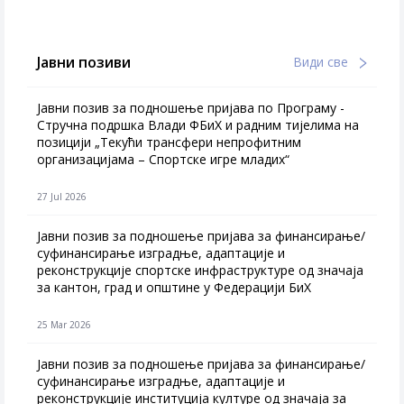
Јавни позиви
Види све
Јавни позив за подношење пријава по Програму -
Стручна подршка Влади ФБиХ и радним тијелима на
позицији „Текући трансфери непрофитним
организацијама – Спортске игре младих“
27 Jul 2026
Jавни позив за подношење пријава за финансирање/
суфинансирање изградње, адаптације и
реконструкције спортске инфраструктуре од значаја
за кантон, град и општине у Федерацији БиХ
25 Mar 2026
Јавни позив за подношење пријава за финансирање/
суфинансирање изградње, адаптације и
реконструкције институција културе од значаја за