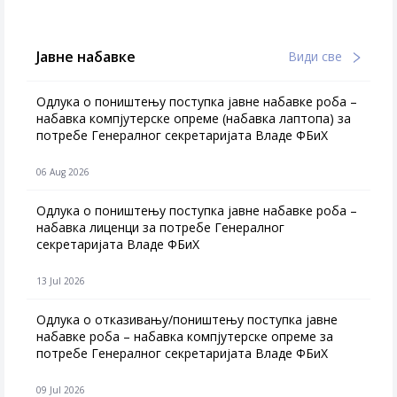
Јавне набавке
Види све
Одлука о поништењу поступка јавне набавке роба –
набавка компјутерске опреме (набавка лаптопа) за
потребе Генералног секретаријата Владе ФБиХ
06 Aug 2026
Одлука о поништењу поступка јавне набавке роба –
набавка лиценци за потребе Генералног
секретаријата Владе ФБиХ
13 Jul 2026
Одлука о отказивању/поништењу поступка јавне
набавке роба – набавка компјутерске опреме за
потребе Генералног секретаријата Владе ФБиХ
09 Jul 2026