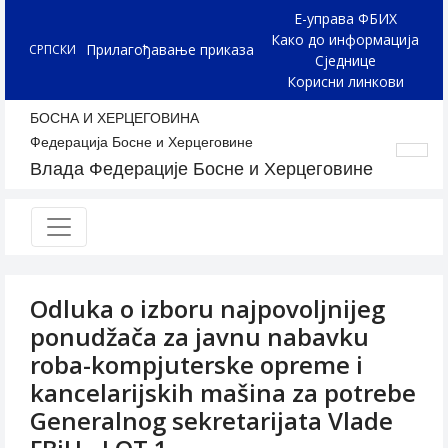
Е-управа ФБИХ
Како до информација
Прилагођавање приказа
СРПСКИ
Сједнице
Корисни линкови
БОСНА И ХЕРЦЕГОВИНА
Федерација Босне и Херцеговине
Влада Федерације Босне и Херцеговине
Odluka o izboru najpovoljnijeg
ponudžača za javnu nabavku
roba-kompjuterske opreme i
kancelarijskih mašina za potrebe
Generalnog sekretarijata Vlade