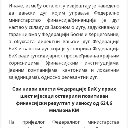
Иначе, између осталог, у извјештају је наведено
да вањски дуг којим управља Федерално
министарство финансија/финанција је дуг
настао у складу са Законом о дугу, задуживању и
гаранцијама у Федерацији Босне и Херцеговине,
а обухвата директни вањски дуг Федерације
БиХ и вањски дуг који је уговорила Федерација
БиХ ради супсидијарног просљеђивања крајњим
корисницима (финансијским институцијама,
јавним компанијама, кантонима и локалним
заједницама), односно релевантни дуг.
Сви нивои власти Федерације БиХ у првих
шест мјесеци остварили позитиван
финансијски резултат у износу од 624,6
милиона КМ
На приједлог Федералног министарства