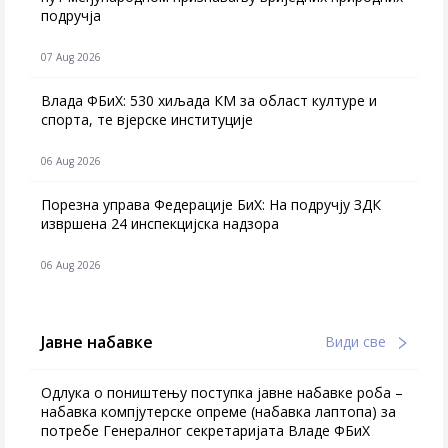
подручја
07 Aug 2026
Влада ФБиХ: 530 хиљада КМ за област културе и
спорта, те вјерске институције
06 Aug 2026
Порезна управа Федерације БиХ: На подручју ЗДК
извршена 24 инспекцијска надзора
06 Aug 2026
Јавне набавке
Види све
Одлука о поништењу поступка јавне набавке роба –
набавка компјутерске опреме (набавка лаптопа) за
потребе Генералног секретаријата Владе ФБиХ