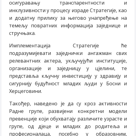
осигуравању транспарентности и
инклузивности у процесу израде Стратегије, као
и додатну прилику за његово унапређење на
темељу повратних информација заједнице и
стручњака.
Имплементација Стратегије ће
подразумијевати заједнички ангажман свих
релевантних актера, укључујући институције,
организације и заједницу у цјелини, те
представља кључну инвестицију у здравију и
сигурнију будућност младих људи у Босни и
Херцеговини.
Такођер, наведено је да су кроз активности
Радне групе, развијени конкретни модели
превенције који обухватају различите узрасте и
групе, од дјеце и младих до родитеља и
професионалаца, посебно у образовним,