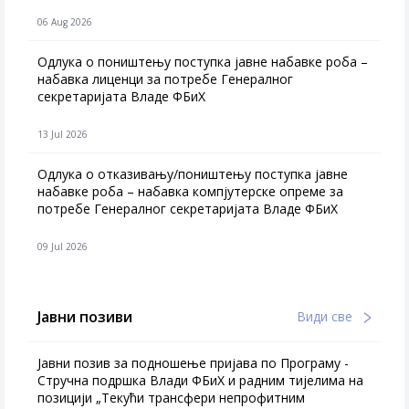
06 Aug 2026
Одлука о поништењу поступка јавне набавке роба –
набавка лиценци за потребе Генералног
секретаријата Владе ФБиХ
13 Jul 2026
Одлука о отказивању/поништењу поступка јавне
набавке роба – набавка компјутерске опреме за
потребе Генералног секретаријата Владе ФБиХ
09 Jul 2026
Јавни позиви
Види све
Јавни позив за подношење пријава по Програму -
Стручна подршка Влади ФБиХ и радним тијелима на
позицији „Текући трансфери непрофитним