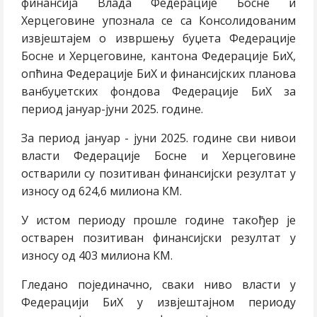
финансија Влада Федерације Босне и
Херцеговине упознала се са Консолидованим
извјештајем о извршењу буџета Федерације
Босне и Херцеговине, кантона Федерације БиХ,
опћина Федерације БиХ и финансијских планова
ванбуџетских фондова Федерације БиХ за
период јануар-јуни 2025. године.
За период јануар - јуни 2025. године сви нивои
власти Федерације Босне и Херцеговине
остварили су позитиван финансијски резултат у
износу од 624,6 милиона КМ.
У истом периоду прошле године такођер је
остварен позитиван финансијски резултат у
износу од 403 милиона КМ.
Гледано појединачно, сваки ниво власти у
Федерацији БиХ у извјештајном периоду