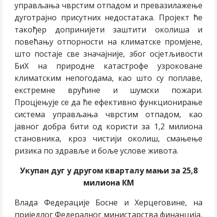
управљања чврстим отпадом и превазилажење
дуготрајно присутних недостатака. Пројект ће
такођер допринијети заштити околиша и
повећању отпорности на климатске промјене,
што постаје све значајније, због осјетљивости
БиХ на природне катастрофе узроковане
климатским непогодама, као што су поплаве,
екстремне врућине и шумски пожари.
Процјењује се да ће ефективно функционирање
система управљања чврстим отпадом, као
јавног добра бити од користи за 1,2 милиона
становника, кроз чистији околиш, смањење
ризика по здравље и боље услове живота.
Укупан дуг у другом кварталу мањи за 25,8
милиона КМ
Влада Федерације Босне и Херцеговине, на
приједлог Федералног министарства финанција,