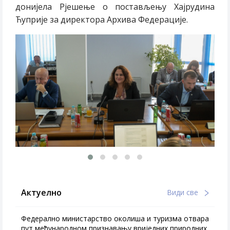
донијела Рјешење о постављењу Хајрудина
Ћуприје за директора Архива Федерације.
Актуелно
Види све
Федерално министарство околиша и туризма отвара
пут међународном признавању вриједних природних