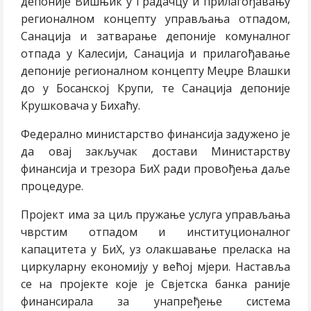
депоније Вишњик у Градачцу и прилагођавању
регионалном концепту управљања отпадом,
Санација и затварање депоније комуналног
отпада у Калесији, Санација и прилагођавање
депоније регионалном концепту Меџре Влашки
до у Босанској Крупи, те Санација депоније
Крушковача у Бихаћу.
Федерално министарство финансија задужено је
да овај закључак достави Министарству
финансија и трезора БиХ ради провођења даље
процедуре.
Пројект има за циљ пружање услуга управљања
чврстим отпадом и институционалног
капацитета у БиХ, уз олакшавање преласка на
циркуларну економију у већој мјери. Наставља
се на пројекте које је Свјетска банка раније
финансирала за унапређење система