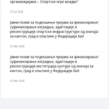
организацијама – Спортске игре младих“
27 Jul 2026
Jавни позив за подношење пријава за финансирање/
суфинансирање изградње, адаптације и
реконструкције спортске инфраструктуре од значаја
за кантон, град и општине у Федерацији БиХ
25 Mar 2026
Јавни позив за подношење пријава за финансирање/
суфинансирање изградње, адаптације и
реконструкције институција културе од значаја за
кантон, град и општине у Федерацији БиХ
25 Mar 2026