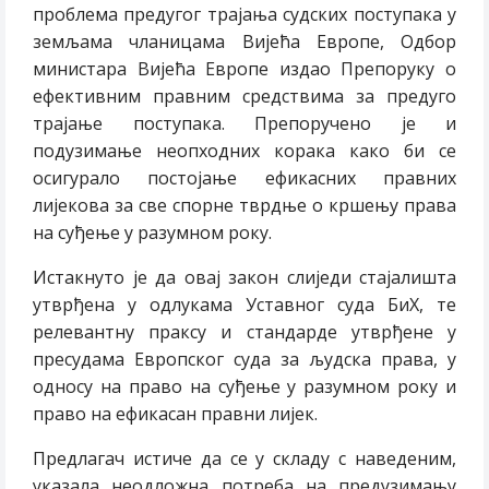
проблема предугог трајања судских поступака у
земљама чланицама Вијећа Европе, Одбор
министара Вијећа Европе издао Препоруку о
ефективним правним средствима за предуго
трајање поступака. Препоручено је и
подузимање неопходних корака како би се
осигурало постојање ефикасних правних
лијекова за све спорне тврдње о кршењу права
на суђење у разумном року.
Истакнуто је да овај закон слиједи стајалишта
утврђена у одлукама Уставног суда БиХ, те
релевантну праксу и стандарде утврђене у
пресудама Европског суда за људска права, у
односу на право на суђење у разумном року и
право на ефикасан правни лијек.
Предлагач истиче да се у складу с наведеним,
указала неодложна потреба на предузимању