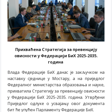
Прихваћена Стратегија за превенцију
овисности у Федерацији БиХ 2025-2035.
година
Влада Федерације БиХ данас је закључком на
наставку сједнице у Мостару, а на приједлог
Федералног министарства образовања и науке,
прихватила Стратегију за превенцију овисности
у Федерацији БиХ 2025-2035. година. Утврђени
Приједлог одлуке о усвајању овог документа
бит ће упућен Парламенту Федерације БиХ.