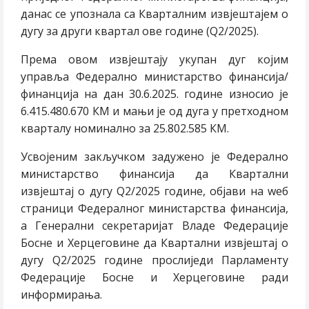
данас се упознала са Кварталним извјештајем о
дугу за други квартал ове године (Q2/2025).
Према овом извјештају укупан дуг којим
управља Федерално министарство финансија/
финанција на дан 30.6.2025. године износио је
6.415.480.670 КМ и мањи је од дуга у претходном
кварталу номинално за 25.802.585 КМ.
Усвојеним закључком задужено је Федерално
министарство финансија да Квартални
извјештај о дугу Q2/2025 године, објави на wеб
страници Федералног министарства финансија,
а Генерални секретаријат Владе Федерације
Босне и Херцеговине да Квартални извјештај о
дугу Q2/2025 године прослиједи Парламенту
Федерације Босне и Херцеговине ради
информирања.