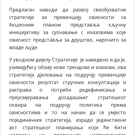
Предлагач наводи да развој свеобухватне
стратегије за превенцију овисности са
Акционим планом представља кључну
иницијативу за суочавање с изазовима које
овисност представља за друштво, нарочито за
младе људе.
У уводном дијелу Стратегије је наведено и да је,
узимајући у обзир нове трендове и изазове, ова
стратегија дјеловања на подручју превенције
овисности резултат стручних консултација и
расправа о потреби редефинисања и
преусмјеравања досадашњег стратешког
оквира на подручју политика према
овисностима и то на начин да се умјесто
појединачних стратегија, изради јединствени
акт стратешког планирања који ће бити