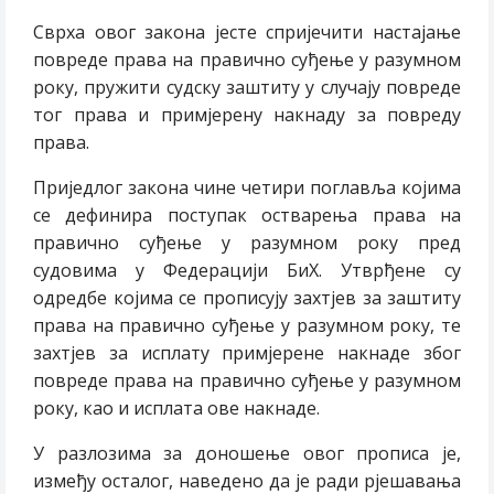
Сврха овог закона јесте спријечити настајање
повреде права на правично суђење у разумном
року, пружити судску заштиту у случају повреде
тог права и примјерену накнаду за повреду
права.
Приједлог закона чине четири поглавља којима
се дефинира поступак остварења права на
правично суђење у разумном року пред
судовима у Федерацији БиХ. Утврђене су
одредбе којима се прописују захтјев за заштиту
права на правично суђење у разумном року, те
захтјев за исплату примјерене накнаде због
повреде права на правично суђење у разумном
року, као и исплата ове накнаде.
У разлозима за доношење овог прописа је,
између осталог, наведено да је ради рјешавања