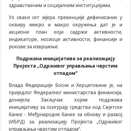
здравственим и социјалним институцијама.
Уз сваки сет мјера превенције дефинисаних у
оквиру микро и макро окружења дат је и
акциони план који садржи активности,
индикаторе, носиоце активности, финансије и
рокове за извршење.
Подржана иницијатива за реализацију
Пројекта
„Одрживог управљања чврстим
отпадом“
Влада Федерације Босне и Херцеговине је, на
приједлог Федералног министарства финансија,
донијела Закључак којим подржава
иницијативу за осигурају средства код Свјетске
банке - Међународне банке за обнову и развој
(ИБРД) за реализацију Пројекта „Одрживог
управљања чврстим отпадом“.