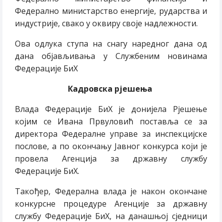
Федерално министарство енергије, рударства и
индустрије, свако у оквиру своје надлежности.
Ова одлука ступа на снагу наредног дана од
дана објављивања у Службеним новинама
Федерације БиХ
Кадровска рјешења
Влада Федерације БиХ је донијела Рјешење
којим се Ивана Првуловић поставља се за
директора Федералне управе за инспекцијске
послове, а по окончању Јавног конкурса који је
провела Агенција за државну службу
Федерације БиХ.
Такођер, Федерална влада је након окончане
конкурсне процедуре Агенције за државну
службу Федерације БиХ, на данашњој сједници