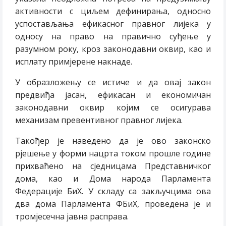
активности с циљем дефинирања, односно
успостављања ефикасног правног лијека у
односу на право на правично суђење у
разумном року, кроз законодавни оквир, као и
исплату примјерене накнаде.
У образложењу се истиче и да овај закон
предвиђа јасан, ефикасан и економичан
законодавни оквир којим се осигурава
механизам превентивног правног лијека.
Такођер је наведено да је ово законско
рјешење у форми нацрта током прошле године
прихваћено на сједницама Представничког
дома, као и Дома народа Парламента
Федерације БиХ. У складу са закључцима ова
два дома Парламента ФБиХ, проведена је и
тромјесечна јавна расправа.