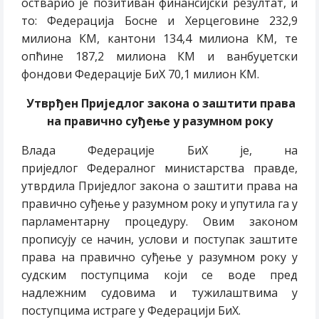
остварио је позитиван финансијски резултат, и
то: Федерација Босне и Херцеговине 232,9
милиона КМ, кантони 134,4 милиона КМ, те
опћине 187,2 милиона КМ и ванбуџетски
фондови Федерације БиХ 70,1 милион КМ.
Утврђен Приједлог закона о заштити права
на правично суђење у разумном року
Влада Федерације БиХ је, на
приједлог Федералног министарства правде,
утврдила Приједлог закона о заштити права на
правично суђење у разумном року и упутила га у
парламентарну процедуру. Овим законом
прописују се начин, услови и поступак заштите
права на правично суђење у разумном року у
судским поступцима који се воде пред
надлежним судовима и тужилаштвима у
поступцима истраге у Федерацији БиХ.