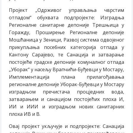
Пројект „Одрживог управљања чврстим
отпадом“ обухвата подпројекте: Изградња
Регионалне санитарне депоније Трешњица у
Горажду, Проширење Регионалне депоније
Мошћаница у Зеници, Развој система одвојеног
прикупљања посебних категорија отпада у
Кантону Сарајево, те Санација и затварање
постојеће градске депоније комуналног отпада
„Уборак“ у насељу Врапчићи-Буђевци у Мостару,
Имплементација плана прилагођавања
регионалне депоније Уборак-Буђевци у Мостару
изградњом пречистача процједних вода,
затварањем и санацијом постојећих плоха И,
ИИ и ИИИ и изградњом нових санитарних
плоха ИВ и В.
Овај пројект укључује и подпројекте: Санација