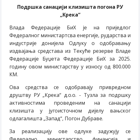
Подршка санацији клизишта погона РУ
„Крека“
Влада Федерације БиХ је на приједлог
Федералног министартсва енергије, рударства и
индустрије донијела Одлуку о одобравању
издвајања средстава из Текуће резерве Владе
Федерације Буџета Федерације БиХ за 2025.
годину овом министарству у износу од 800.000
КМ.
Ова средства се одобравају привредном
друштву РУ „Крека“ д.о.о. - Тузла за подршку
активностима проведеним на санацији
клизишта у југоисточном дијелу вањског
одлагалишта „Запад“, Погон Дубраве.
За реализацију ове одлуке задужују се
Федерално министарство финансија и