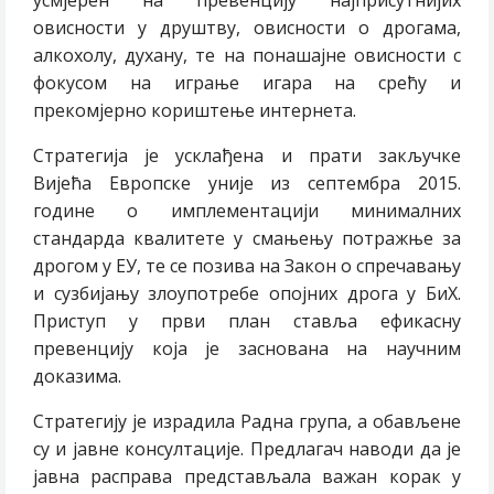
усмјерен на превенцију најприсутнијих
овисности у друштву, овисности о дрогама,
алкохолу, духану, те на понашајне овисности с
фокусом на играње игара на срећу и
прекомјерно кориштење интернета.
Стратегија је усклађена и прати закључке
Вијећа Европске уније из септембра 2015.
године о имплементацији минималних
стандарда квалитете у смањењу потражње за
дрогом у ЕУ, те се позива на Закон о спречавању
и сузбијању злоупотребе опојних дрога у БиХ.
Приступ у први план ставља ефикасну
превенцију која је заснована на научним
доказима.
Стратегију је израдила Радна група, а обављене
су и јавне консултације. Предлагач наводи да је
јавна расправа представљала важан корак у