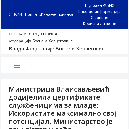
Е-управа ФБИХ
Како до информација
Прилагођавање приказа
СРПСКИ
Сједнице
Корисни линкови
БОСНА И ХЕРЦЕГОВИНА
Федерација Босне и Херцеговине
Влада Федерације Босне и Херцеговине
Министрица Влаисављевић
додијелила цертификате
службеницима за младе:
Искористите максимално свој
потенцијал, Министарство је