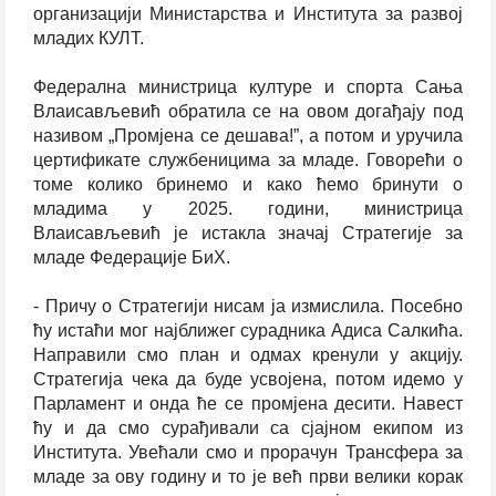
организацији Министарства и Института за развој
младих КУЛТ.
Федерална министрица културе и спорта Сања
Влаисављевић обратила се на овом догађају под
називом „Промјена се дешава!”, а потом и уручила
цертификате службеницима за младе. Говорећи о
томе колико бринемо и како ћемо бринути о
младима у 2025. години, министрица
Влаисављевић је истакла значај Стратегије за
младе Федерације БиХ.
- Причу о Стратегији нисам ја измислила. Посебно
ћу истаћи мог најближег сурадника Адиса Салкића.
Направили смо план и одмах кренули у акцију.
Стратегија чека да буде усвојена, потом идемо у
Парламент и онда ће се промјена десити. Навест
ћу и да смо сурађивали са сјајном екипом из
Института. Увећали смо и прорачун Трансфера за
младе за ову годину и то је већ први велики корак