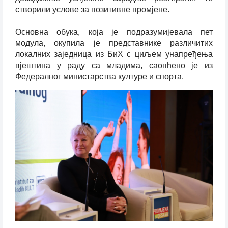
створили услове за позитивне промјене.
Основна обука, која је подразумијевала пет
модула, окупила је представнике различитих
локалних заједница из БиХ с циљем унапређења
вјештина у раду са младима, саопћено је из
Федералног министарства културе и спорта.