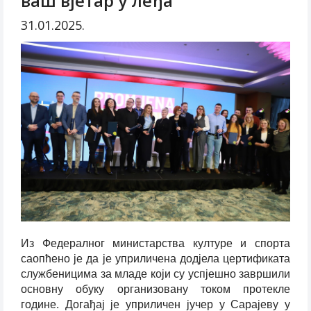
ваш вјетар у леђа
31.01.2025.
Из Федералног министарства културе и спорта
саопћено је да је уприличена дод‌јела цертификата
службеницима за младе који су успјешно завршили
основну обуку организовану током протекле
године. Догађај је уприличен јучер у Сарајеву у