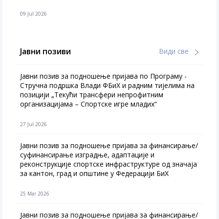
09 Jul 2026
Јавни позиви
Види све
Јавни позив за подношење пријава по Програму -
Стручна подршка Влади ФБиХ и радним тијелима на
позицији „Текући трансфери непрофитним
организацијама – Спортске игре младих“
27 Jul 2026
Jавни позив за подношење пријава за финансирање/
суфинансирање изградње, адаптације и
реконструкције спортске инфраструктуре од значаја
за кантон, град и општине у Федерацији БиХ
25 Mar 2026
Јавни позив за подношење пријава за финансирање/