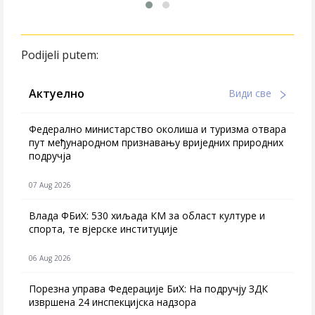
Podijeli putem:
Актуелно
Види све
Федерално министарство околиша и туризма отвара
пут међународном признавању вриједних природних
подручја
07 Aug 2026
Влада ФБиХ: 530 хиљада КМ за област културе и
спорта, те вјерске институције
06 Aug 2026
Порезна управа Федерације БиХ: На подручју ЗДК
извршена 24 инспекцијска надзора