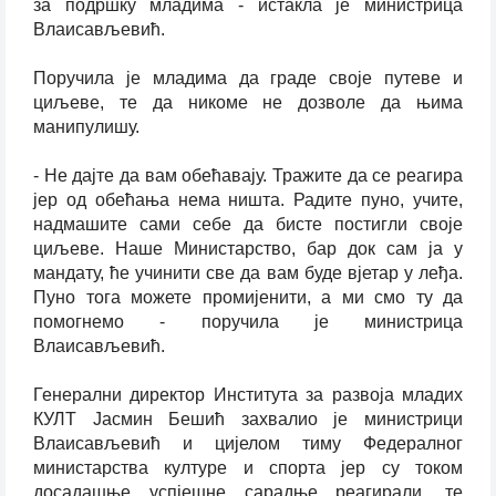
за подршку младима - истакла је министрица
Влаисављевић.
Поручила је младима да граде своје путеве и
циљеве, те да никоме не дозволе да њима
манипулишу.
- Не дајте да вам обећавају. Тражите да се реагира
јер од обећања нема ништа. Радите пуно, учите,
надмашите сами себе да бисте постигли своје
циљеве. Наше Министарство, бар док сам ја у
мандату, ће учинити све да вам буде вјетар у леђа.
Пуно тога можете промијенити, а ми смо ту да
помогнемо - поручила је министрица
Влаисављевић.
Генерални директор Института за развоја младих
КУЛТ Јасмин Бешић захвалио је министрици
Влаисављевић и цијелом тиму Федералног
министарства културе и спорта јер су током
досадашње успјешне сарадње реагирали, те