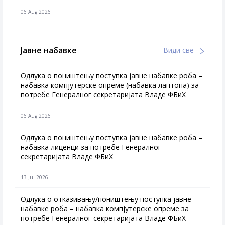
06 Aug 2026
Јавне набавке
Види све
Одлука о поништењу поступка јавне набавке роба –
набавка компјутерске опреме (набавка лаптопа) за
потребе Генералног секретаријата Владе ФБиХ
06 Aug 2026
Одлука о поништењу поступка јавне набавке роба –
набавка лиценци за потребе Генералног
секретаријата Владе ФБиХ
13 Jul 2026
Одлука о отказивању/поништењу поступка јавне
набавке роба – набавка компјутерске опреме за
потребе Генералног секретаријата Владе ФБиХ