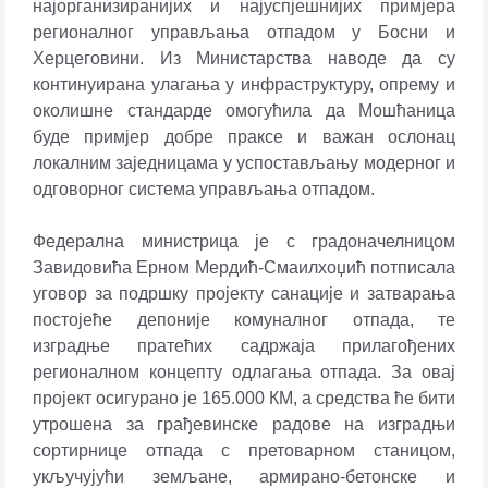
најорганизиранијих и најуспјешнијих примјера
регионалног управљања отпадом у Босни и
Херцеговини. Из Министарства наводе да су
континуирана улагања у инфраструктуру, опрему и
околишне стандарде омогућила да Мошћаница
буде примјер добре праксе и важан ослонац
локалним заједницама у успостављању модерног и
одговорног система управљања отпадом.
Федерална министрица је с градоначелницом
Завидовића Ерном Мердић-Смаилхоџић потписала
уговор за подршку пројекту санације и затварања
постојеће депоније комуналног отпада, те
изградње пратећих садржаја прилагођених
регионалном концепту одлагања отпада. За овај
пројект осигурано је 165.000 КМ, а средства ће бити
утрошена за грађевинске радове на изградњи
сортирнице отпада с претоварном станицом,
укључујући земљане, армирано-бетонске и