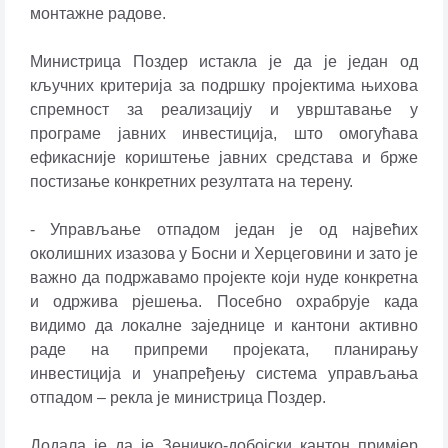
монтажне радове.
Министрица Поздер истакла је да је један од
кључних критерија за подршку пројектима њихова
спремност за реализацију и уврштавање у
програме јавних инвестиција, што омогућава
ефикасније кориштење јавних средстава и брже
постизање конкретних резултата на терену.
- Управљање отпадом један је од највећих
околишних изазова у Босни и Херцеговини и зато је
важно да подржавамо пројекте који нуде конкретна
и одржива рјешења. Посебно охрабрује када
видимо да локалне заједнице и кантони активно
раде на припреми пројеката, планирању
инвестиција и унапређењу система управљања
отпадом – рекла је министрица Поздер.
Додала је да је Зеничко-добојски кантон примјер