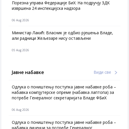
Порезна управа Федерације БиХ: На подручју ЗДК
извршена 24 инспекцијска надзора
06 Aug 2026
Министар Лакић: Власник је одбио рјешења Владе,
али радници Жељезаре нису остављени
05 Aug 2026
Јавне набавке
Види све
Одлука о поништењу поступка јавне набавке роба –
набавка компјутерске опреме (набавка лаптопа) за
потребе Генералног секретаријата Владе ФБиХ
06 Aug 2026
Одлука о поништењу поступка јавне набавке роба –
набавка лиценци за потребе Генералног