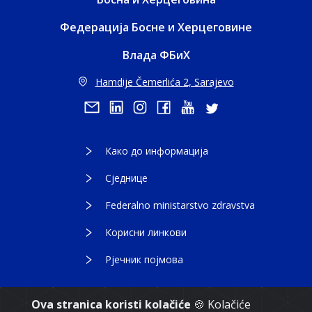
Федерација Босне и Херцеговине
Влада ФБиХ
Hamdije Čemerlića 2, Sarajevo
Како до информација
Сједнице
Federalno ministarstvo zdravstva
Корисни линкови
Рјечник појмова
Ova stranica koristi kolačiće
🍪 Kolačiće