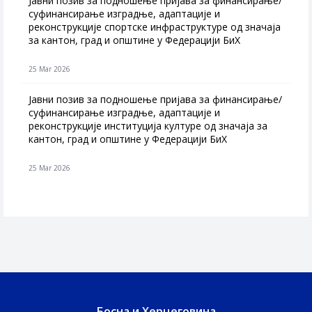
Jавни позив за подношење пријава за финансирање/
суфинансирање изградње, адаптације и
реконструкције спортске инфраструктуре од значаја
за кантон, град и општине у Федерацији БиХ
25 Mar 2026
Јавни позив за подношење пријава за финансирање/
суфинансирање изградње, адаптације и
реконструкције институција културе од значаја за
кантон, град и општине у Федерацији БиХ
25 Mar 2026
Босна и Херцеговина