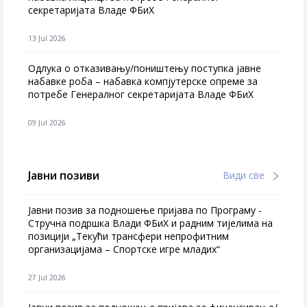
секретаријата Владе ФБиХ
13 Jul 2026
Одлука о отказивању/поништењу поступка јавне
набавке роба – набавка компјутерске опреме за
потребе Генералног секретаријата Владе ФБиХ
09 Jul 2026
Јавни позиви
Види све
Јавни позив за подношење пријава по Програму -
Стручна подршка Влади ФБиХ и радним тијелима на
позицији „Текући трансфери непрофитним
организацијама – Спортске игре младих“
27 Jul 2026