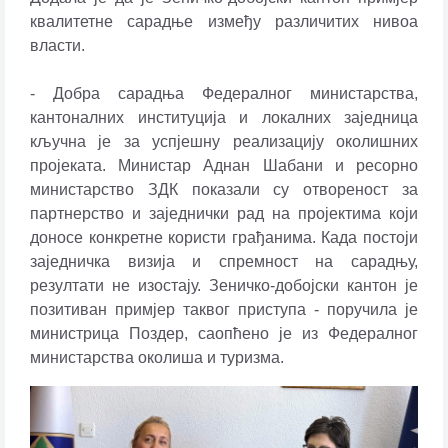
квалитетне сарадње између различитих нивоа
власти.
- Добра сарадња Федералног министарства,
кантоналних институција и локалних заједница
кључна је за успјешну реализацију околишних
пројеката. Министар Аднан Шабани и ресорно
министарство ЗДК показали су отвореност за
партнерство и заједнички рад на пројектима који
доносе конкретне користи грађанима. Када постоји
заједничка визија и спремност на сарадњу,
резултати не изостају. Зеничко-добојски кантон је
позитиван примјер таквог приступа - поручила је
министрица Поздер, саопћено је из Федералног
министарства околиша и туризма.