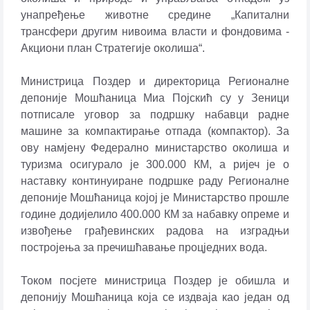
унапређење животне средине „Капитални
трансфери другим нивоима власти и фондовима -
Акциони план Стратегије околиша“.
Министрица Поздер и директорица Регионалне
депоније Мошћаница Миа Појскић су у Зеници
потписале уговор за подршку набавци радне
машине за компактирање отпада (компактор). За
ову намјену Федерално министарство околиша и
туризма осигурало је 300.000 КМ, а ријеч је о
наставку континуиране подршке раду Регионалне
депоније Мошћаница којој је Министарство прошле
године додијелило 400.000 КМ за набавку опреме и
извођење грађевинских радова на изградњи
постројења за пречишћавање процједних вода.
Током посјете министрица Поздер је обишла и
депонију Мошћаница која се издваја као један од