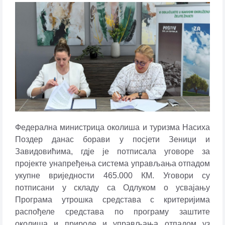
Федерална министрица околиша и туризма Насиха
Поздер данас борави у посјети Зеници и
Завидовићима, гд‌је је потписала уговоре за
пројекте унапређења система управљања отпадом
укупне вриједности 465.000 КМ. Уговори су
потписани у складу са Одлуком о усвајању
Програма утрошка средстава с критеријима
распођеле средстава по програму заштите
околиша и природе и управљања отпадом уз