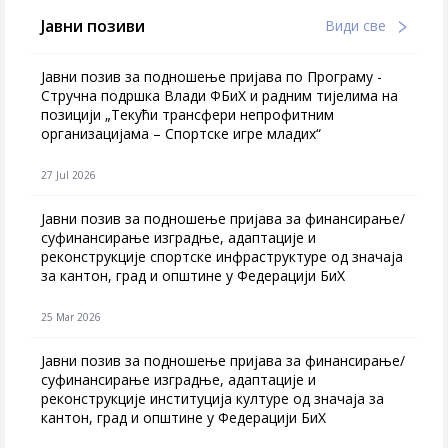
Јавни позиви
Види све
Јавни позив за подношење пријава по Програму -
Стручна подршка Влади ФБиХ и радним тијелима на
позицији „Текући трансфери непрофитним
организацијама – Спортске игре младих“
27 Jul 2026
Jавни позив за подношење пријава за финансирање/
суфинансирање изградње, адаптације и
реконструкције спортске инфраструктуре од значаја
за кантон, град и општине у Федерацији БиХ
25 Mar 2026
Јавни позив за подношење пријава за финансирање/
суфинансирање изградње, адаптације и
реконструкције институција културе од значаја за
кантон, град и општине у Федерацији БиХ