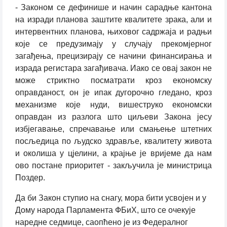
- Законом се дефинише и начин сарадње кантона
на изради планова заштите квалитете зрака, али и
интервентних планова, њиховог садржаја и радњи
које се предузимају у случају прекомјерног
загађења, прецизирају се начини финансирања и
израда регистара загађивача. Иако се овај закон не
може стриктно посматрати кроз економску
оправданост, он је ипак дугорочно гледано, кроз
механизме које нуди, вишеструко економски
оправдан из разлога што циљеви Закона јесу
избјегавање, спречавање или смањење штетних
посљедица по људско здравље, квалитету живота
и околиша у цјелини, а крајње је вријеме да нам
ово постане приоритет - закључила је министрица
Поздер.
Да би Закон ступио на снагу, мора бити усвојен и у
Дому народа Парламента ФБиХ, што се очекује
наредне седмице, саопћено је из Федералног