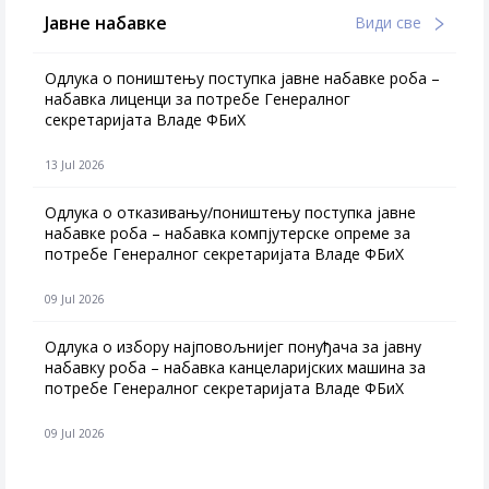
Јавне набавке
Види све
Одлука о поништењу поступка јавне набавке роба –
набавка лиценци за потребе Генералног
секретаријата Владе ФБиХ
13 Jul 2026
Одлука о отказивању/поништењу поступка јавне
набавке роба – набавка компјутерске опреме за
потребе Генералног секретаријата Владе ФБиХ
09 Jul 2026
Одлука о избору најповољнијег понуђача за јавну
набавку роба – набавка канцеларијских машина за
потребе Генералног секретаријата Владе ФБиХ
09 Jul 2026