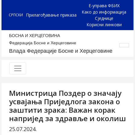
Е-управа ФБИХ
Како до информација
Прилагођавање приказа
СРПСКИ
Сједнице
Корисни линкови
БОСНА И ХЕРЦЕГОВИНА
Федерација Босне и Херцеговине
Влада Федерације Босне и Херцеговине
Министрица Поздер о значају
усвајања Приједлога закона о
заштити зрака: Важан корак
напријед за здравље и околиш
25.07.2024.