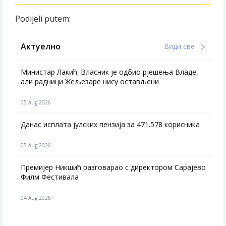
Podijeli putem:
Актуелно
Види све
Министар Лакић: Власник је одбио рјешења Владе,
али радници Жељезаре нису остављени
05 Aug 2026
Данас исплата јулских пензија за 471.578 корисника
05 Aug 2026
Премијер Никшић разговарао с директором Сарајево
Филм Фестивала
04 Aug 2026