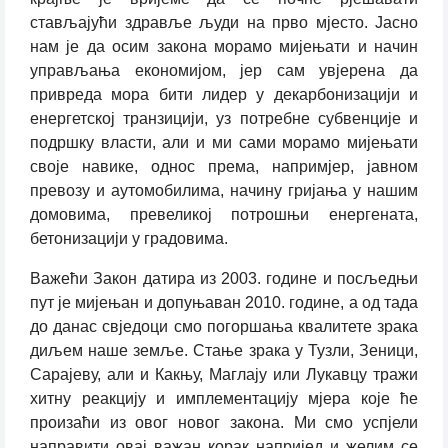
стављајући здравље људи на прво мјесто. Јасно
нам је да осим закона морамо мијењати и начин
управљања економијом, јер сам увјерена да
привреда мора бити лидер у декарбонизацији и
енергетској транзицији, уз потребне субвенције и
подршку власти, али и ми сами морамо мијењати
своје навике, однос према, напримјер, јавном
превозу и аутомобилима, начину гријања у нашим
домовима, превеликој потрошњи енергената,
бетонизацији у градовима.
Важећи Закон датира из 2003. године и посљедњи
пут је мијењан и допуњаван 2010. године, а од тада
до данас свједоци смо погоршања квалитете зрака
диљем наше земље. Стање зрака у Тузли, Зеници,
Сарајеву, али и Какњу, Маглају или Лукавцу тражи
хитну реакцију и имплементацију мјера које ће
произаћи из овог новог закона. Ми смо успјели
направити овај важан корак напријед и желим се