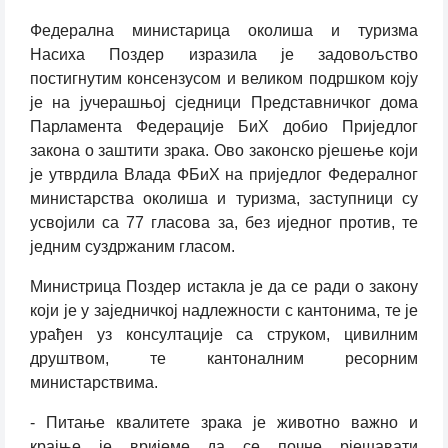
Федерална министарица околиша и туризма
Насиха Поздер изразила је задовољство
постигнутим консензусом и великом подршком коју
је на јучерашњој сједници Представничког дома
Парламента Федерације БиХ добио Приједлог
закона о заштити зрака. Ово законско рјешење који
је утврдила Влада ФБиХ на приједлог Федералног
министарства околиша и туризма, заступници су
усвојили са 77 гласова за, без иједног против, те
једним суздржаним гласом.
Министрица Поздер истакла је да се ради о закону
који је у заједничкој надлежности с кантонима, те је
урађен уз консултације са струком, цивилним
друштвом, те кантоналним ресорним
министарствима.
- Питање квалитете зрака је животно важно и
крајње је вријеме да се почне рјешавати