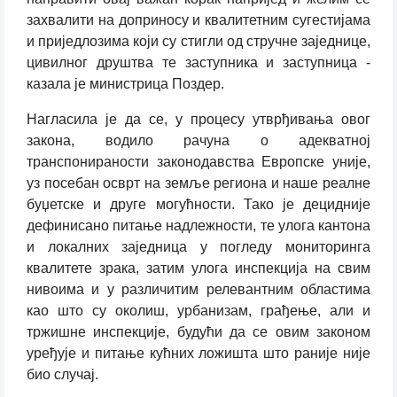
захвалити на доприносу и квалитетним сугестијама
и приједлозима који су стигли од стручне заједнице,
цивилног друштва те заступника и заступница -
казала је министрица Поздер.
Нагласила је да се, у процесу утврђивања овог
закона, водило рачуна о адекватној
транспонираности законодавства Европске уније,
уз посебан осврт на земље региона и наше реалне
буџетске и друге могућности. Тако је децидније
дефинисано питање надлежности, те улога кантона
и локалних заједница у погледу мониторинга
квалитете зрака, затим улога инспекција на свим
нивоима и у различитим релевантним областима
као што су околиш, урбанизам, грађење, али и
тржишне инспекције, будући да се овим законом
уређује и питање кућних ложишта што раније није
био случај.