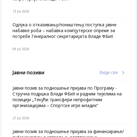
13 Jul 2026
Одлука о отказивању/поништењу поступка јавне
набавке роба – набавка компјутерске опреме за
потребе Генералног секретаријата Владе ФБиХ
09 Jul 2026
Јавни позиви
Види све
Јавни позив за подношење пријава по Програму -
Стручна подршка Влади ФБиХ и радним тијелима на
позицији „Текући трансфери непрофитним
организацијама – Спортске игре младих“
27 Jul 2026
Jавни позив за подношење пријава за финансирање/