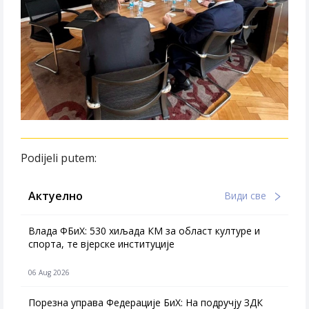
Podijeli putem:
Актуелно
Види све
Влада ФБиХ: 530 хиљада КМ за област културе и
спорта, те вјерске институције
06 Aug 2026
Порезна управа Федерације БиХ: На подручју ЗДК