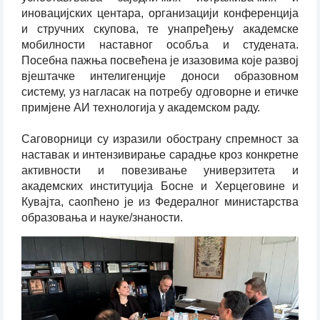
иновацијских центара, организацији конференција
и стручних скупова, те унапређењу академске
мобилности наставног особља и студената.
Посебна пажња посвећена је изазовима које развој
вјештачке интелигенције доноси образовном
систему, уз нагласак на потребу одговорне и етичке
примјене АИ технологија у академском раду.
Саговорници су изразили обострану спремност за
наставак и интензивирање сарадње кроз конкретне
активности и повезивање универзитета и
академских институција Босне и Херцеговине и
Кувајта, саопћено је из Федералног министарства
образовања и науке/знаности.