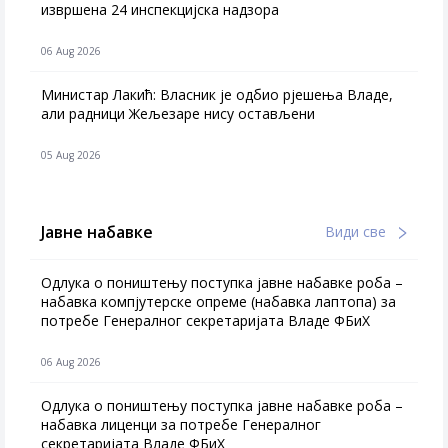
извршена 24 инспекцијска надзора
06 Aug 2026
Министар Лакић: Власник је одбио рјешења Владе,
али радници Жељезаре нису остављени
05 Aug 2026
Јавне набавке
Види све
Одлука о поништењу поступка јавне набавке роба –
набавка компјутерске опреме (набавка лаптопа) за
потребе Генералног секретаријата Владе ФБиХ
06 Aug 2026
Одлука о поништењу поступка јавне набавке роба –
набавка лиценци за потребе Генералног
секретаријата Владе ФБиХ