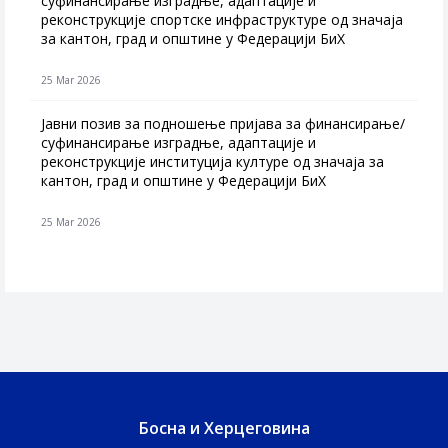
суфинансирање изградње, адаптације и
реконструкције спортске инфраструктуре од значаја
за кантон, град и општине у Федерацији БиХ
25 Mar 2026
Јавни позив за подношење пријава за финансирање/
суфинансирање изградње, адаптације и
реконструкције институција културе од значаја за
кантон, град и општине у Федерацији БиХ
25 Mar 2026
Босна и Херцеговина