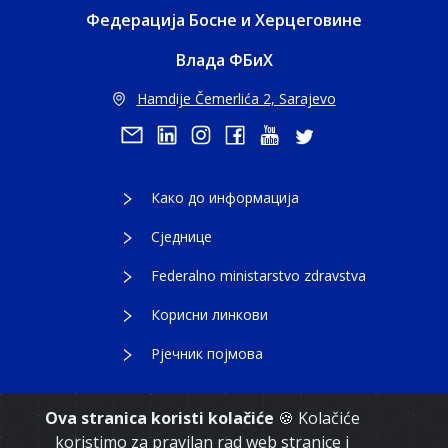
Федерација Босне и Херцеговине
Влада ФБиХ
Hamdije Čemerlića 2, Sarajevo
Како до информација
Сједнице
Federalno ministarstvo zdravstva
Корисни линкови
Рјечник појмова
Ova stranica koristi kolačiće
🍪 Kolačiće
koristimo za pravilan rad web stranice i