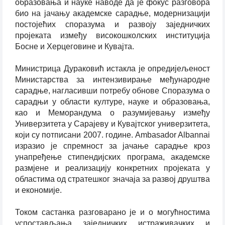
образовања и науке наводе да је фокус разговора
био на јачању академске сарадње, модернизацији
постојећих споразума и развоју заједничких
пројеката између високошколских институција
Босне и Херцеговине и Кувајта.
Министрица Дураковић истакла је опредијељеност
Министарства за интензивирање међународне
сарадње, нагласивши потребу обнове Споразума о
сарадњи у области културе, науке и образовања,
као и Меморандума о разумијевању између
Универзитета у Сарајеву и Кувајтског универзитета,
који су потписани 2007. године. Ambasador Albannai
изразио је спремност за јачање сарадње кроз
унапређење стипендијских програма, академске
размјене и реализацију конкретних пројеката у
областима од стратешког значаја за развој друштва
и економије.
Током састанка разговарано је и о могућностима
успостављања заједничких истраживачких и