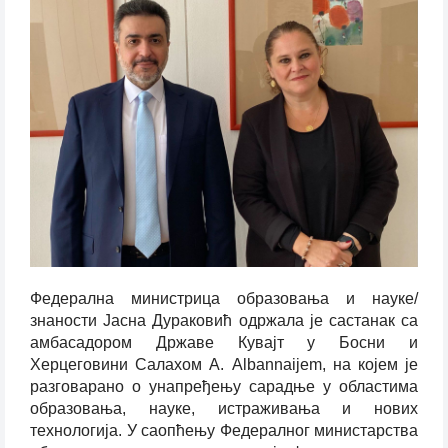
Федерална министрица образовања и науке/
знаности Јасна Дураковић одржала је састанак са
амбасадором Државе Кувајт у Босни и
Херцеговини Салахом А. Albannaijem, на којем је
разговарано о унапређењу сарадње у областима
образовања, науке, истраживања и нових
технологија. У саопћењу Федералног министарства