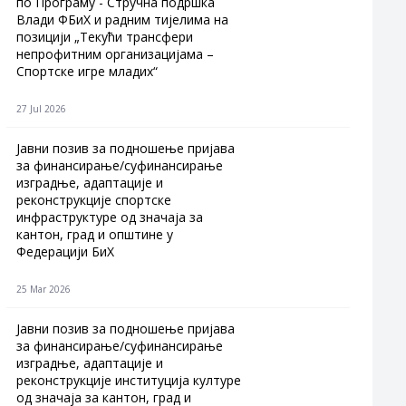
по Програму - Стручна подршка
Влади ФБиХ и радним тијелима на
позицији „Текући трансфери
непрофитним организацијама –
Спортске игре младих“
27 Jul 2026
Jавни позив за подношење пријава
за финансирање/суфинансирање
изградње, адаптације и
реконструкције спортске
инфраструктуре од значаја за
кантон, град и општине у
Федерацији БиХ
25 Mar 2026
Јавни позив за подношење пријава
за финансирање/суфинансирање
изградње, адаптације и
реконструкције институција културе
од значаја за кантон, град и