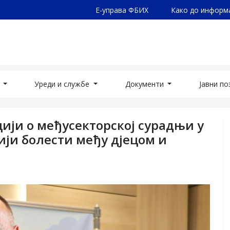
Е-управа ФБИХ
Како до информ
а
Уреди и службе
Документи
Јавни п
ји о међусекторској сурадњи у
ји болести међу дјецом и