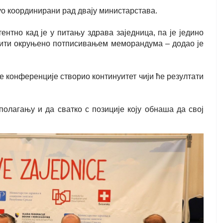
уо координирани рад двају министарстава.
ентно кад је у питању здрава заједница, па је једино
бити окруњено потписивањем меморандума – додао је
 конференције створио континуитет чији ће резултати
полагању и да сватко с позиције коју обнаша да свој