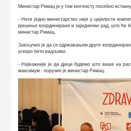
Министар Римац је у том контексту посебно истакн
- Нити једно министарство није у цијелости компет
рјешење координирани и заједнички рад, што ће 
министар Римац.
Закључио је да се одржавањем друге координиране
ускоро бити видљиви.
- Најважније је да дјеци будемо што више на рас
максимум - поручио је министар Римац.