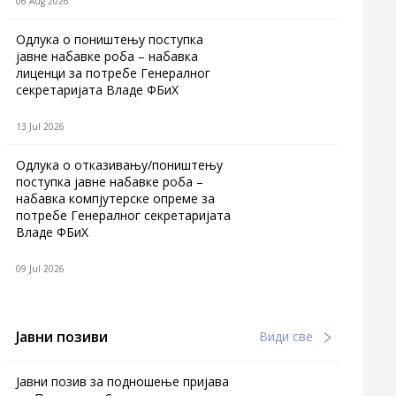
06 Aug 2026
Одлука о поништењу поступка
јавне набавке роба – набавка
лиценци за потребе Генералног
секретаријата Владе ФБиХ
13 Jul 2026
Одлука о отказивању/поништењу
поступка јавне набавке роба –
набавка компјутерске опреме за
потребе Генералног секретаријата
Владе ФБиХ
09 Jul 2026
Јавни позиви
Види све
Јавни позив за подношење пријава