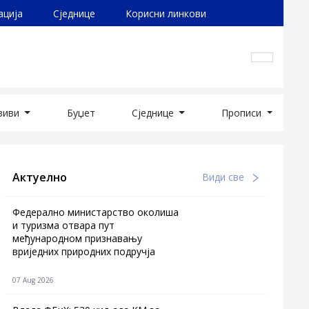
ација
Сједнице
Корисни линкови
озиви
Буџет
Сједнице
Прописи
Актуелно
Види све
Федерално министарство околиша
и туризма отвара пут
међународном признавању
вриједних природних подручја
07 Aug 2026