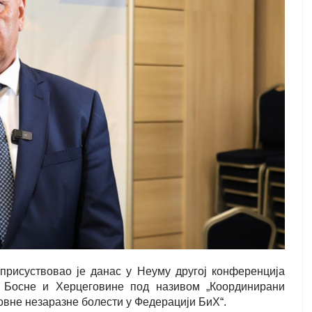
рисуствовао је данас у Неуму другој конференција
 Босне и Херцеговине под називом „Координирани
овне незаразне болести у Федерацији БиХ“.