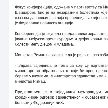
Фокус конференције, одржане у партнерству са Инс
Швицарске, био је на незаразним болестима које
изазова данашњице, а чија превенција захтијева к
је Федерална новинска агенција.
Конференција је окупила представнике здравстве
јачања међусекторске сурадње и дефинирања зај
болести међу дјецом и младима.
Министар Римац нагласио је да је ријеч о врло озб
- Здрава заједница је тема за коју су најпозв
министарство образовања то које ће прво препозн
бораве у школама. Министарство здравства има и ал
министар Римац.
Представљен је и заједнички меморандум ми
координиран одговор здравственог и образовног 
болести у Федерацији БиХ.