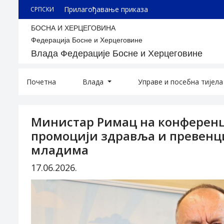
Прилагођавање приказа
СРПСКИ
БОСНА И ХЕРЦЕГОВИНА
Федерација Босне и Херцеговине
Влада Федерације Босне и Херцеговине
Почетна
Влада
Управе и посебна тијел
Министар Римац на конференци
промоцији здравља и превенци
младима
17.06.2026.