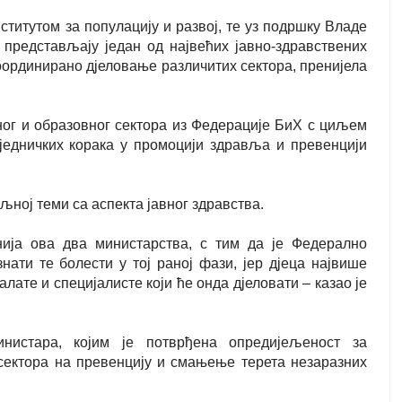
титутом за популацију и развој, те уз подршку Владе
 представљају један од највећих јавно-здравствених
оординирано дјеловање различитих сектора, пренијела
ног и образовног сектора из Федерације БиХ с циљем
едничких корака у промоцији здравља и превенцији
иљној теми са аспекта јавног здравства.
анија ова два министарства, с тим да је Федерално
ати те болести у тој раној фази, јер дјеца највише
ате и специјалисте који ће онда дјеловати – казао је
нистара, којим је потврђена опредијељеност за
сектора на превенцију и смањење терета незаразних