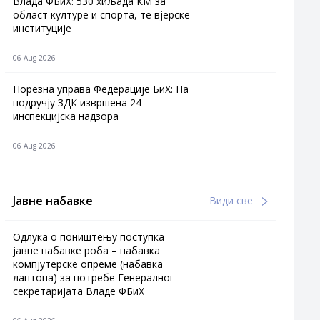
Влада ФБиХ: 530 хиљада КМ за
област културе и спорта, те вјерске
институције
06 Aug 2026
Порезна управа Федерације БиХ: На
подручју ЗДК извршена 24
инспекцијска надзора
06 Aug 2026
Јавне набавке
Види све
Одлука о поништењу поступка
јавне набавке роба – набавка
компјутерске опреме (набавка
лаптопа) за потребе Генералног
секретаријата Владе ФБиХ