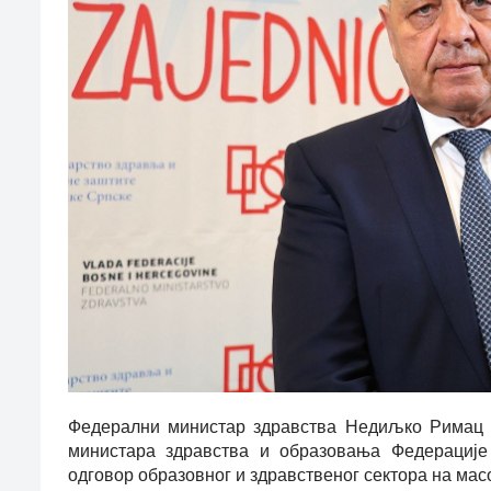
Федерални министар здравства Недиљко Римац п
министара здравства и образовања Федерације
одговор образовног и здравственог сектора на мас