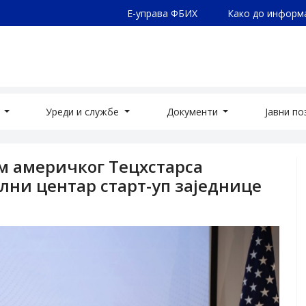
Е-управа ФБИХ
Како до информ
а
Уреди и службе
Документи
Јавни п
м америчког Тецхстарса
ални центар старт-уп заједнице