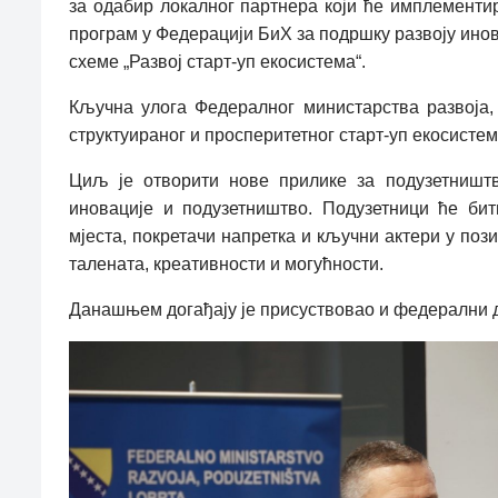
за одабир локалног партнера који ће имплементи
програм у Федерацији БиХ за подршку развоју инов
схеме „Развој старт-уп екосистема“.
Кључна улога Федералног министарства развоја,
структуираног и просперитетног старт-уп екосисте
Циљ је отворити нове прилике за подузетништ
иновације и подузетништво. Подузетници ће би
мјеста, покретачи напретка и кључни актери у по
талената, креативности и могућности.
Данашњем догађају је присуствовао и федерални 