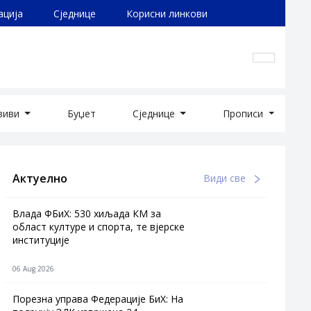
ација
Сједнице
Корисни линкови
озиви
Буџет
Сједнице
Прописи
Актуелно
Види све
Влада ФБиХ: 530 хиљада КМ за
област културе и спорта, те вјерске
институције
06 Aug 2026
Порезна управа Федерације БиХ: На