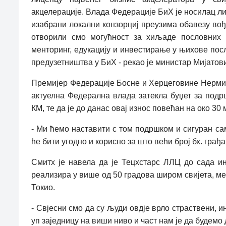
акцелерације. Влада Федерације БиХ је носилац ли
изабрани локални конзорциј преузима обавезу во
отворили смо могућност за хиљаде пословних и
менторинг, едукацију и инвестирање у њихове посло
предузетништва у БиХ - рекао је министар Мијатов
Премијер Федерације Босне и Херцеговине Нермин
актуелна Федерална влада затекла буџет за под
КМ, те да је до данас овај износ повећан на око 30
- Ми ћемо наставити с том подршком и сигуран сам
ће бити угодно и корисно за што већи број бх. грађ
Смитх је навела да је Тецхстарс ЛЛЦ до сада ин
реализира у више од 50 градова широм свијета, ме
Токио.
- Свјесни смо да су људи овдје врло страствени, ин
уп заједницу на виши ниво и част нам је да будемо 