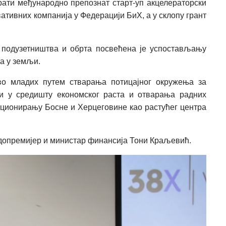
рати међународно препознат старт-уп акцелераторски
ативних компанија у Федерацији БиХ, а у склопу грант
 подузетништва и обрта посвећена је успостављању
ма у земљи.
во младих путем стварања потицајног окружења за
ти у средишту економског раста и отварања радних
зиционирању Босне и Херцеговине као растућег центра
допремијер и министар финансија Тони Краљевић.