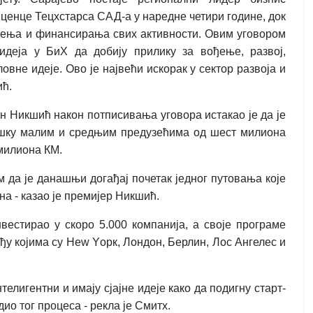
ценце Тецхстарса САД-а у наредне четири године, док
ђења и финансирања свих активности. Овим уговором
деја у БиХ да добију прилику за вођење, развој,
вне идеје. Ово је највећи искорак у сектор развоја и
ић.
 Никшић након потписивања уговора истакао је да је
ршку малим и средњим предузећима од шест милиона
 милиона КМ.
 да је данашњи догађај почетак једног путовања које
ана - казао је премијер Никшић.
вестирао у скоро 5.000 компанија, а своје програме
ђу којима су Неw Yорк, Лондон, Берлин, Лос Ангелес и
телигентни и имају сјајне идеје како да подигну старт-
дио тог процеса - рекла је Смитх.