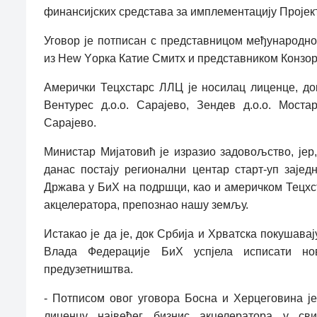
финансијских средстава за имплементацију Пројект
Уговор је потписан с представницом међународно
из Неw Yорка Катие Смитх и представником Конзор
Амерички Тецхстарс ЛЛЦ је носилац лиценце, док
Вентурес д.о.о. Сарајево, Зендев д.о.о. Мост
Сарајево.
Министар Мијатовић је изразио задовољство, јер,
данас постају регионални центар старт-уп заје
Држава у БиХ на подршци, као и америчком Тецхстар
акцелератора, препознао нашу земљу.
Истакао је да је, док Србија и Хрватска покушавај
Влада Федерације БиХ успјела исписати но
предузетништва.
- Потписом овог уговора Босна и Херцеговина је
лиценцу највећег бизнис акцелератора у св
и