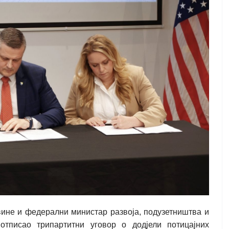
ине и федерални министар развоја, подузетништва и
отписао трипартитни уговор о додјели потицајних