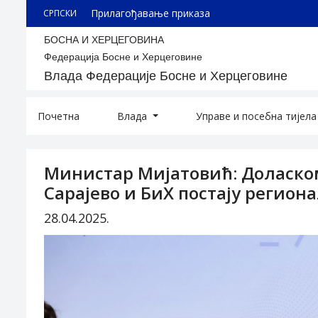
Прилагођавање приказа
СРПСКИ
БОСНА И ХЕРЦЕГОВИНА
Федерација Босне и Херцеговине
Влада Федерације Босне и Херцеговине
Почетна
Влада
Управе и посебна тијел
Министар Мијатовић: Доласко
Сарајево и БиХ постају регион
28.04.2025.