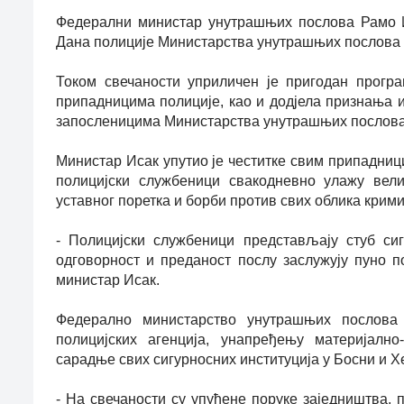
Федерални министар унутрашњих послова Рамо 
Дана полиције Министарства унутрашњих послова З
Током свечаности уприличен је пригодан прогр
припадницима полиције, као и дод‌јела признања
запосленицима Министарства унутрашњих послова
Министар Исак упутио је честитке свим припадниц
полицијски службеници свакодневно улажу вели
уставног поретка и борби против свих облика крим
- Полицијски службеници представљају стуб си
одговорност и преданост послу заслужују пуно п
министар Исак.
Федерално министарство унутрашњих послова 
полицијских агенција, унапређењу материјалн
сарадње свих сигурносних институција у Босни и Х
- На свечаности су упућене поруке заједништва, 