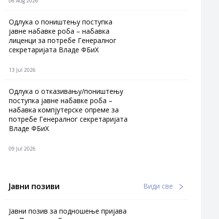
06 Aug 2026
Одлука о поништењу поступка
јавне набавке роба – набавка
лиценци за потребе Генералног
секретаријата Владе ФБиХ
13 Jul 2026
Одлука о отказивању/поништењу
поступка јавне набавке роба –
набавка компјутерске опреме за
потребе Генералног секретаријата
Владе ФБиХ
09 Jul 2026
Јавни позиви
Види све
Јавни позив за подношење пријава