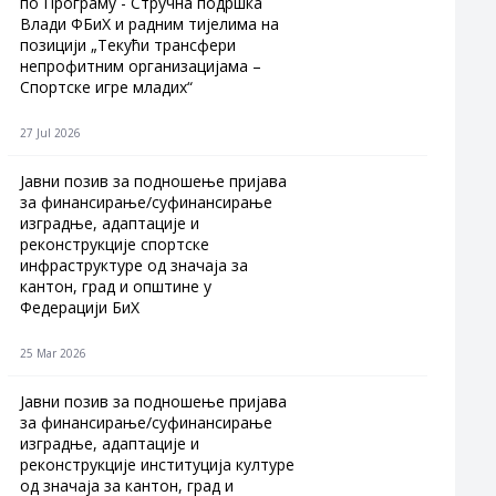
по Програму - Стручна подршка
Влади ФБиХ и радним тијелима на
позицији „Текући трансфери
непрофитним организацијама –
Спортске игре младих“
27 Jul 2026
Jавни позив за подношење пријава
за финансирање/суфинансирање
изградње, адаптације и
реконструкције спортске
инфраструктуре од значаја за
кантон, град и општине у
Федерацији БиХ
25 Mar 2026
Јавни позив за подношење пријава
за финансирање/суфинансирање
изградње, адаптације и
реконструкције институција културе
од значаја за кантон, град и