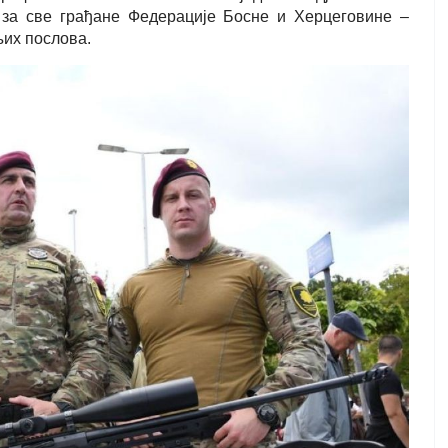
за све грађане Федерације Босне и Херцеговине –
њих послова.