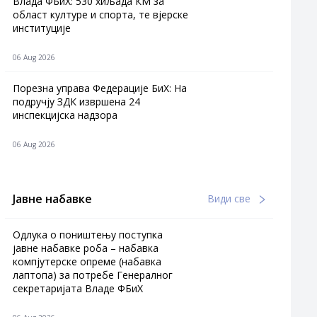
Влада ФБиХ: 530 хиљада КМ за
област културе и спорта, те вјерске
институције
06 Aug 2026
Порезна управа Федерације БиХ: На
подручју ЗДК извршена 24
инспекцијска надзора
06 Aug 2026
Јавне набавке
Види све
Одлука о поништењу поступка
јавне набавке роба – набавка
компјутерске опреме (набавка
лаптопа) за потребе Генералног
секретаријата Владе ФБиХ