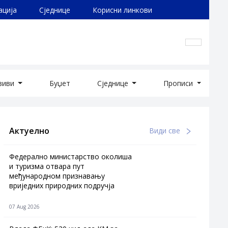
ација
Сједнице
Корисни линкови
озиви
Буџет
Сједнице
Прописи
Актуелно
Види све
Федерално министарство околиша
и туризма отвара пут
међународном признавању
вриједних природних подручја
07 Aug 2026