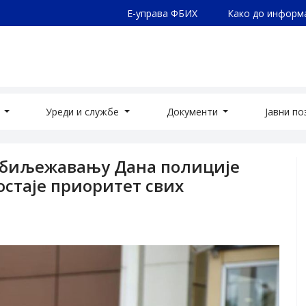
Е-управа ФБИХ
Како до информ
а
Уреди и службе
Документи
Јавни п
обиљежавању Дана полиције
остаје приоритет свих