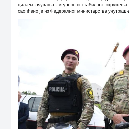
циљем очувања сигурног и стабилног окружења 
саопћено је из Федералног министарства унутраш