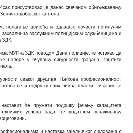
Исак присуствовао је данас свечаном обиљежавању
еничко-добојског кантона.
ам, полагање цвијећа и одавање почасти погинулим
 и захвалница заслужним полицијским службеницима и
 ЗДК.
има МУП-а ЗДК поводом Дана полиције, те истакао да
ке напоре у очувању сигурности грађана, заштити
инала.
гурности сваког друштва. Њихова професионалност,
оштовање и подршку свих нивоа власти - изјавио је
наставит ће пружати подршку јачању капацитета
о-техничких услова рада, те додатном оснаживању
ерцеговини.
професионализма и наставка заједничког д‌јеловања с