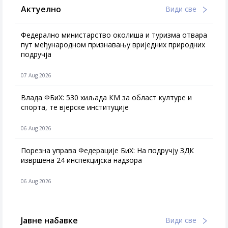
Актуелно
Види све
Федерално министарство околиша и туризма отвара
пут међународном признавању вриједних природних
подручја
07 Aug 2026
Влада ФБиХ: 530 хиљада КМ за област културе и
спорта, те вјерске институције
06 Aug 2026
Порезна управа Федерације БиХ: На подручју ЗДК
извршена 24 инспекцијска надзора
06 Aug 2026
Јавне набавке
Види све