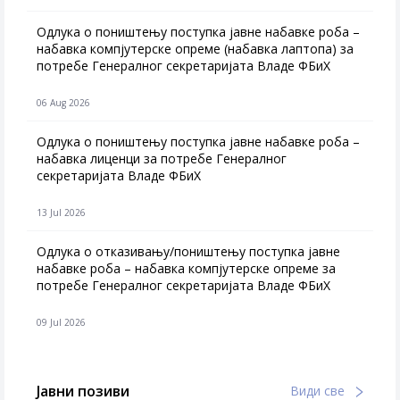
Одлука о поништењу поступка јавне набавке роба –
набавка компјутерске опреме (набавка лаптопа) за
потребе Генералног секретаријата Владе ФБиХ
06 Aug 2026
Одлука о поништењу поступка јавне набавке роба –
набавка лиценци за потребе Генералног
секретаријата Владе ФБиХ
13 Jul 2026
Одлука о отказивању/поништењу поступка јавне
набавке роба – набавка компјутерске опреме за
потребе Генералног секретаријата Владе ФБиХ
09 Jul 2026
Јавни позиви
Види све