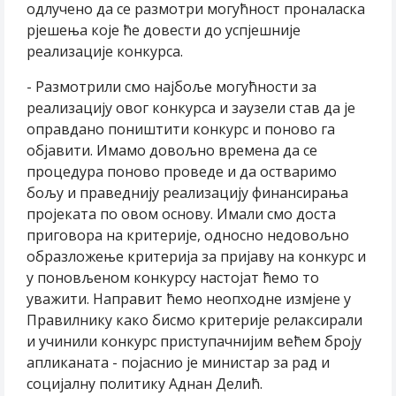
одлучено да се размотри могућност проналаска
рјешења које ће довести до успјешније
реализације конкурса.
- Размотрили смо најбоље могућности за
реализацију овог конкурса и заузели став да је
оправдано поништити конкурс и поново га
објавити. Имамо довољно времена да се
процедура поново проведе и да остваримо
бољу и праведнију реализацију финансирања
пројеката по овом основу. Имали смо доста
приговора на критерије, односно недовољно
образложење критерија за пријаву на конкурс и
у поновљеном конкурсу настојат ћемо то
уважити. Направит ћемо неопходне измјене у
Правилнику како бисмо критерије релаксирали
и учинили конкурс приступачнијим већем броју
апликаната - појаснио је министар за рад и
социјалну политику Аднан Делић.