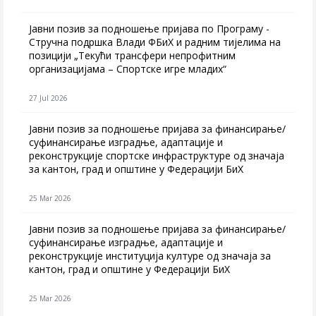
Јавни позив за подношење пријава по Програму -
Стручна подршка Влади ФБиХ и радним тијелима на
позицији „Текући трансфери непрофитним
организацијама – Спортске игре младих“
27 Jul 2026
Jавни позив за подношење пријава за финансирање/
суфинансирање изградње, адаптације и
реконструкције спортске инфраструктуре од значаја
за кантон, град и општине у Федерацији БиХ
25 Mar 2026
Јавни позив за подношење пријава за финансирање/
суфинансирање изградње, адаптације и
реконструкције институција културе од значаја за
кантон, град и општине у Федерацији БиХ
25 Mar 2026