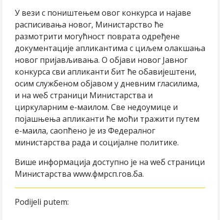
У вези с поништењем овог конкурса и најаве
расписивања новог, Министарство ће
размотрити могућност поврата одређене
документације апликантима с циљем олакшања
новог пријављивања. О објави новог Јавног
конкурса сви апликанти бит ће обавијештени,
осим службеном објавом у дневним гласилима,
и на wеб страници Министарства и
циркуларним е-маилом. Све недоумице и
појашњења апликанти ће моћи тражити путем
е-маила, саопћено је из Федералног
министарства рада и социјалне политике.
Више информација доступно је на wеб страници
Министарства www.фмрсп.гов.ба.
Podijeli putem: