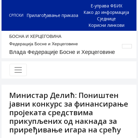
Е-управа ФБИХ
Како до информација
Прилагођавање приказа
СРПСКИ
Сједнице
Корисни линкови
БОСНА И ХЕРЦЕГОВИНА
Федерација Босне и Херцеговине
Влада Федерације Босне и Херцеговине
Министар Делић: Поништен
јавни конкурс за финансирање
пројеката средствима
прикупљених од накнада за
приређивање игара на срећу