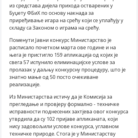
из средстава дијела прихода остварених у
Буџету ФБиХ по основу накнада за
приређивање игара на срећу који се уплаћују у
складу са Законом о играма на срећу.
Поменути Јавни конкурс Министарство је
расписало почетком марта ове године и на
њега је пристигло 159 апликација од којих је
свега 57 испунило елиминацијске услове за
пролазак у даљњу конкурсну процедуру, што је
знатно мање од 50 посто очекиване
реализације.
Из Министарства истичу да је Комисија за
прегледање и провјеру формално - техничке
исправности поднесених захтјева овог конкурса
утврдила да су 102 пријаве апликаната, који
нису задовољили услове конкурса, углавном
техничке природе. Стога је у Министарству