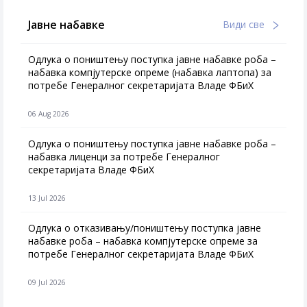
Јавне набавке
Види све
Одлука о поништењу поступка јавне набавке роба –
набавка компјутерске опреме (набавка лаптопа) за
потребе Генералног секретаријата Владе ФБиХ
06 Aug 2026
Одлука о поништењу поступка јавне набавке роба –
набавка лиценци за потребе Генералног
секретаријата Владе ФБиХ
13 Jul 2026
Одлука о отказивању/поништењу поступка јавне
набавке роба – набавка компјутерске опреме за
потребе Генералног секретаријата Владе ФБиХ
09 Jul 2026