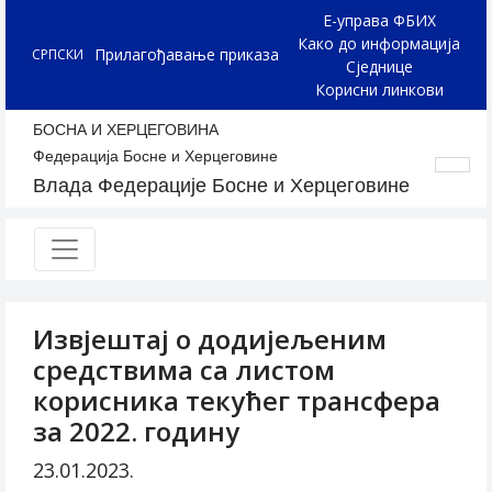
Е-управа ФБИХ
Како до информација
Прилагођавање приказа
СРПСКИ
Сједнице
Корисни линкови
БОСНА И ХЕРЦЕГОВИНА
Федерација Босне и Херцеговине
Влада Федерације Босне и Херцеговине
Извјештај о додијељеним
средствима са листом
корисника текућег трансфера
за 2022. годину
23.01.2023.