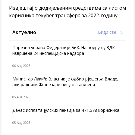
Извјештај о додијељеним средствима са листом
корисника текућег трансфера за 2022. годину
Актуелно
Види све
Порезна управа Федерације БиХ: На подручју ЗДК
извршена 24 инспекцијска надзора
06 Aug 2026
Министар Лакић: Власник је одбио рјешења Владе,
али радници Жељезаре нису остављени
05 Aug 2026
Данас исплата јулских пензија за 471.578 корисника
05 Aug 2026