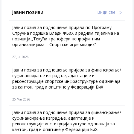
Јавни позиви
Види све
Јавни позив за подношење пријава по Програму -
Стручна подршка Влади ФБиХ и радним тијелима на
позицији „Текући трансфери непрофитним
организацијама – Спортске игре младих“
27 Jul 2026
Jавни позив за подношење пријава за финансирање/
суфинансирање изградње, адаптације и
реконструкције спортске инфраструктуре од значаја
за кантон, град и општине у Федерацији БиХ
25 Mar 2026
Јавни позив за подношење пријава за финансирање/
суфинансирање изградње, адаптације и
реконструкције институција културе од значаја за
кантон, град и општине у Федерацији БиХ