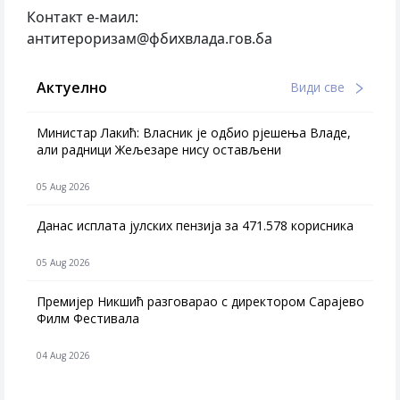
Контакт е-маил:
антитероризам@фбихвлада.гов.ба
Актуелно
Види све
Министар Лакић: Власник је одбио рјешења Владе,
али радници Жељезаре нису остављени
05 Aug 2026
Данас исплата јулских пензија за 471.578 корисника
05 Aug 2026
Премијер Никшић разговарао с директором Сарајево
Филм Фестивала
04 Aug 2026