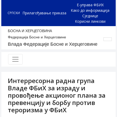
Е-управа ФБИХ
Како до информација
Прилагођавање приказа
СРПСКИ
Сједнице
Корисни линкови
БОСНА И ХЕРЦЕГОВИНА
Федерација Босне и Херцеговине
Влада Федерације Босне и Херцеговине
Интерресорна радна група
Владе ФБиХ за израду и
провођење акционог плана за
превенцију и борбу против
тероризма у ФБиХ