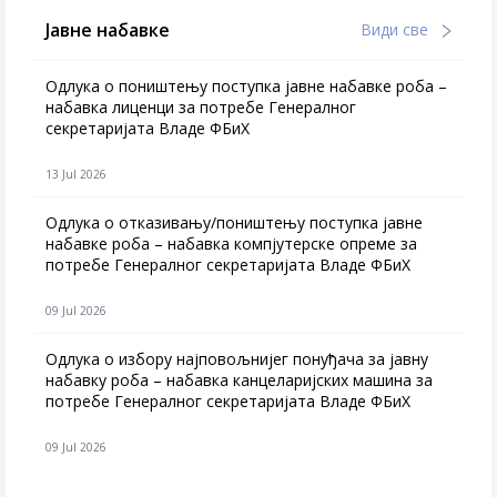
Јавне набавке
Види све
Одлука о поништењу поступка јавне набавке роба –
набавка лиценци за потребе Генералног
секретаријата Владе ФБиХ
13 Jul 2026
Одлука о отказивању/поништењу поступка јавне
набавке роба – набавка компјутерске опреме за
потребе Генералног секретаријата Владе ФБиХ
09 Jul 2026
Одлука о избору најповољнијег понуђача за јавну
набавку роба – набавка канцеларијских машина за
потребе Генералног секретаријата Владе ФБиХ
09 Jul 2026