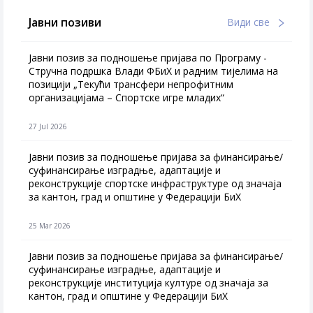
Јавни позиви
Види све
Јавни позив за подношење пријава по Програму -
Стручна подршка Влади ФБиХ и радним тијелима на
позицији „Текући трансфери непрофитним
организацијама – Спортске игре младих“
27 Jul 2026
Jавни позив за подношење пријава за финансирање/
суфинансирање изградње, адаптације и
реконструкције спортске инфраструктуре од значаја
за кантон, град и општине у Федерацији БиХ
25 Mar 2026
Јавни позив за подношење пријава за финансирање/
суфинансирање изградње, адаптације и
реконструкције институција културе од значаја за
кантон, град и општине у Федерацији БиХ