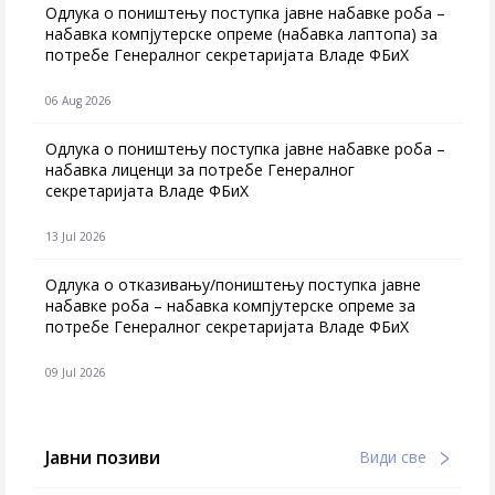
Одлука о поништењу поступка јавне набавке роба –
набавка компјутерске опреме (набавка лаптопа) за
потребе Генералног секретаријата Владе ФБиХ
06 Aug 2026
Одлука о поништењу поступка јавне набавке роба –
набавка лиценци за потребе Генералног
секретаријата Владе ФБиХ
13 Jul 2026
Одлука о отказивању/поништењу поступка јавне
набавке роба – набавка компјутерске опреме за
потребе Генералног секретаријата Владе ФБиХ
09 Jul 2026
Јавни позиви
Види све