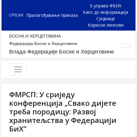
Е-управа ФБИХ
Како до информација
Прилагођавање приказа
СРПСКИ
Сједнице
Корисни линкови
БОСНА И ХЕРЦЕГОВИНА
Федерација Босне и Херцеговине
Влада Федерације Босне и Херцеговине
ФМРСП: У сриједу
конференција „Свако дијете
треба породицу: Развој
хранитељства у Федерацији
БиХ”