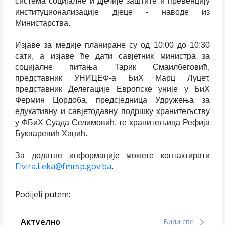
система социјалне и д‌јечије заштите и превенцију
институционализације д‌јеце - наводе из
Министарства.
Изјаве за медије планиране су од 10:00 до 10:30
сати, а изјаве ће дати савјетник министра за
социјалне питања Тарик Смаилбеговић,
представник УНИЦЕФ-а БиХ Марц Луцет,
представник Делегације Европске уније у БиХ
Фермин Цордоба, предсједница Удружења за
едукативну и савјетодавну подршку хранитељству
у ФБиХ Суада Селимовић, те хранитељица Рефија
Букваревић Хаџић.
За додатне информације можете контактирати
Elvira.Leka@fmrsp.gov.ba
.
Podijeli putem:
Актуелно
Види све