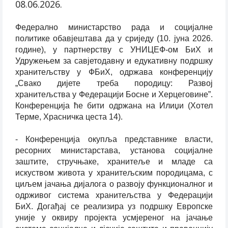
08.06.2026.
Федерално министарство рада и социјалне
политике обавјештава да у сриједу (10. јуна 2026.
године), у партнерству с УНИЦЕФ-ом БиХ и
Удружењем за савјетодавну и едукативну подршку
хранитељству у ФБиХ, одржава конференцију
„Свако дијете треба породицу: Развој
хранитељства у Федерацији Босне и Херцеговине”.
Конференција ће бити одржана на Илиџи (Хотел
Терме, Храсничка цеста 14).
- Конференција окупља представнике власти,
ресорних министарстава, установа социјалне
заштите, стручњаке, хранитеље и младе са
искуством живота у хранитељским породицама, с
циљем јачања дијалога о развоју функционалног и
одрживог система хранитељства у Федерацији
БиХ. Догађај се реализира уз подршку Европске
уније у оквиру пројекта усмјереног на јачање