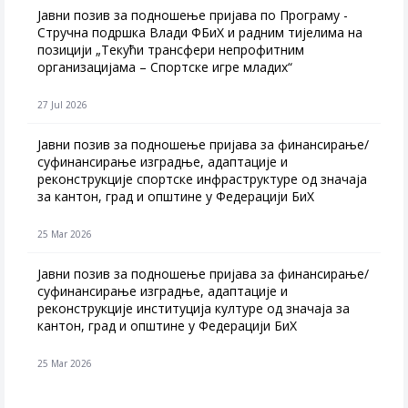
Јавни позив за подношење пријава по Програму -
Стручна подршка Влади ФБиХ и радним тијелима на
позицији „Текући трансфери непрофитним
организацијама – Спортске игре младих“
27 Jul 2026
Jавни позив за подношење пријава за финансирање/
суфинансирање изградње, адаптације и
реконструкције спортске инфраструктуре од значаја
за кантон, град и општине у Федерацији БиХ
25 Mar 2026
Јавни позив за подношење пријава за финансирање/
суфинансирање изградње, адаптације и
реконструкције институција културе од значаја за
кантон, град и општине у Федерацији БиХ
25 Mar 2026