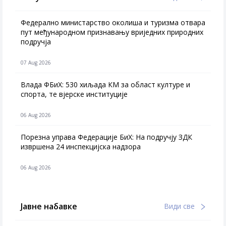
Федерално министарство околиша и туризма отвара
пут међународном признавању вриједних природних
подручја
07 Aug 2026
Влада ФБиХ: 530 хиљада КМ за област културе и
спорта, те вјерске институције
06 Aug 2026
Порезна управа Федерације БиХ: На подручју ЗДК
извршена 24 инспекцијска надзора
06 Aug 2026
Јавне набавке
Види све