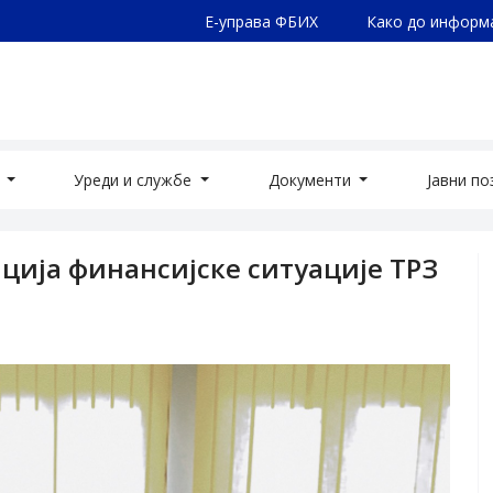
Е-управа ФБИХ
Како до информ
а
Уреди и службе
Документи
Јавни п
ција финансијске ситуације ТРЗ