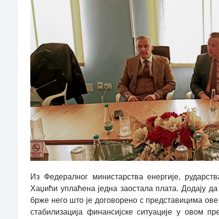
Из Федералног министарства енергије, рударств
Хаџићи уплаћена једна заостала плата. Додају да 
брже него што је договорено с представицима ове 
стабилизација финансијске ситуације у овом пр