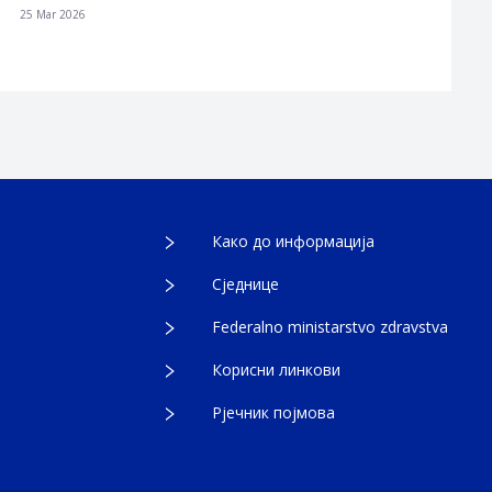
25 Mar 2026
Како до информација
Сједнице
Federalno ministarstvo zdravstva
Корисни линкови
Рјечник појмова