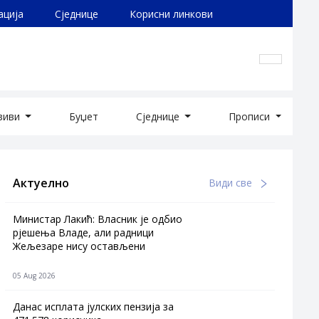
ација
Сједнице
Корисни линкови
озиви
Буџет
Сједнице
Прописи
Актуелно
Види све
Министар Лакић: Власник је одбио
рјешења Владе, али радници
Жељезаре нису остављени
05 Aug 2026
Данас исплата јулских пензија за