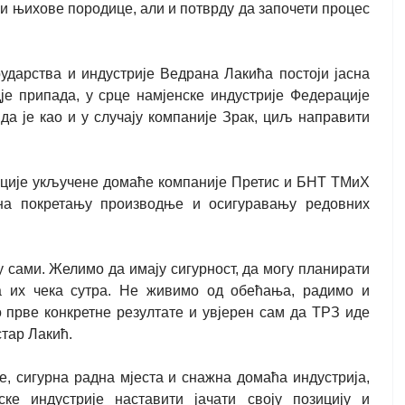
и њихове породице, али и потврду да започети процес
ударства и индустрије Ведрана Лакића постоји јасна
е припада, у срце намјенске индустрије Федерације
 да је као и у случају компаније Зрак, циљ направити
ације укључене домаће компаније Претис и БНТ ТМиХ
 на покретању производње и осигуравању редовних
у сами. Желимо да имају сигурност, да могу планирати
а их чека сутра. Не живимо од обећања, радимо и
 прве конкретне резултате и увјерен сам да ТРЗ иде
стар Лакић.
е, сигурна радна мјеста и снажна домаћа индустрија,
ке индустрије наставити јачати своју позицију и