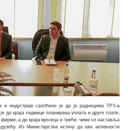
а и индустрије саопћено је да је радницима ТРЗ-а
је до краја седмице планирана уплата и друге плате,
фирме, а до краја мјесеца и треће, чиме се наставља
едузећу. Из Министарства истичу да ове активности