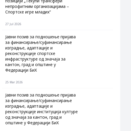
позицији „Текући трансфери
непрофитним организацијама –
Спортске игре младих“
27 Jul 2026
Jавни позив за подношење пријава
за финансирање/суфинансирање
изградње, адаптације и
реконструкције спортске
инфраструктуре од значаја за
кантон, град и општине у
Федерацији БиХ
25 Mar 2026
Јавни позив за подношење пријава
за финансирање/суфинансирање
изградње, адаптације и
реконструкције институција културе
од значаја за кантон, град и
општине у Федерацији БиХ