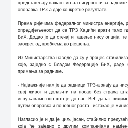
представљају важан сигнал сигурности за раднике 
опоравка ТРЗ-а даје конкретне резултате.
Према ријечима федералног министра енергије, р
опредијељеност да се ТРЗ Хаџићи врати тамо гдј
БиХ. Додао је да стечај и гашење нису опција, те
заокрет, од проблема до рјешења.
Из Министарства наводе да су у процес стабилиз
које, заједно с Владом Федерације БиХ, раде
примања за раднике.
- Најважније нам је да радници ТРЗ-а знају да нис
свој живот и долазити на посао без страха шт
испуњавамо оно што је до нас. Већ данас видимо
путем опоравка и поновног раста - истакао је мини
Нагласио је и да је циљ јасан, стабилно предузећ
која ће заједно с другим компанијама намјенс