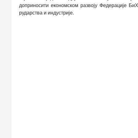
доприносити економском развоју Федерације БиХ,
рударства и индустрије.