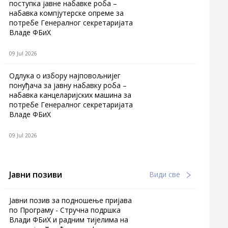
поступка јавне набавке роба –
набавка компјутерске опреме за
потребе Генералног секретаријата
Владе ФБиХ
09 Jul 2026
Одлука о избору најповољнијег
понуђача за јавну набавку роба –
набавка канцеларијских машина за
потребе Генералног секретаријата
Владе ФБиХ
09 Jul 2026
Јавни позиви
Види све
Јавни позив за подношење пријава
по Програму - Стручна подршка
Влади ФБиХ и радним тијелима на