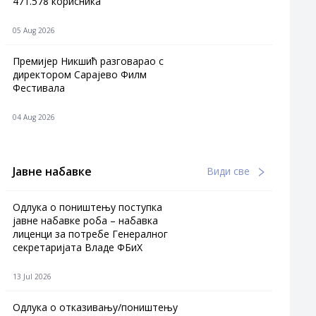
471.578 корисника
05 Aug 2026
Премијер Никшић разговарао с
директором Сарајево Филм
Фестивала
04 Aug 2026
Јавне набавке
Види све
Одлука о поништењу поступка
јавне набавке роба – набавка
лиценци за потребе Генералног
секретаријата Владе ФБиХ
13 Jul 2026
Одлука о отказивању/поништењу