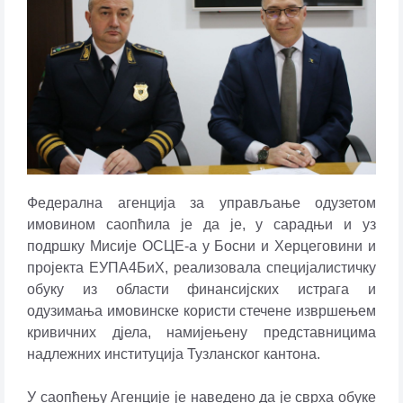
Федерална агенција за управљање одузетом
имовином саопћила је да је, у сарадњи и уз
подршку Мисије ОСЦЕ-а у Босни и Херцеговини и
пројекта ЕУПА4БиХ, реализовала специјалистичку
обуку из области финансијских истрага и
одузимања имовинске користи стечене извршењем
кривичних д‌јела, намијењену представницима
надлежних институција Тузланског кантона.
У саопћењу Агенције је наведено да је сврха обуке