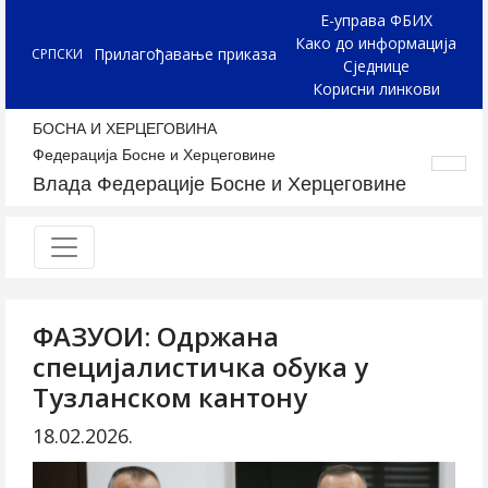
Е-управа ФБИХ
Како до информација
Прилагођавање приказа
СРПСКИ
Сједнице
Корисни линкови
БОСНА И ХЕРЦЕГОВИНА
Федерација Босне и Херцеговине
Влада Федерације Босне и Херцеговине
ФАЗУОИ: Одржана
специјалистичка обука у
Тузланском кантону
18.02.2026.