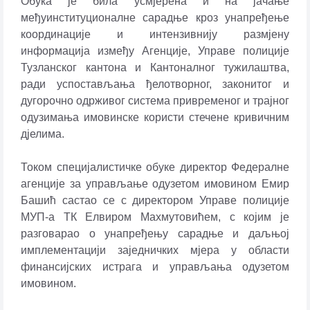
Обука је била усмјерена и на јачање
међуинституционалне сарадње кроз унапређење
координације и интензивнију размјену
информација између Агенције, Управе полиције
Тузланског кантона и Кантоналног тужилаштва,
ради успостављања ђелотворног, законитог и
дугорочно одрживог система привременог и трајног
одузимања имовинске користи стечене кривичним
д‌јелима.
Током специјалистичке обуке директор Федералне
агенције за управљање одузетом имовином Емир
Башић састао се с директором Управе полиције
МУП-а ТК Елвиром Махмутовићем, с којим је
разговарао о унапређењу сарадње и даљњој
имплементацији заједничких мјера у области
финансијских истрага и управљања одузетом
имовином.