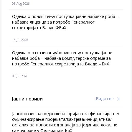
06 Aug 2026
Одлука о поништењу поступка јавне набавке роба –
набавка лиценци за потребе Генералног
секретаријата Владе ФБиХ
13 Jul 2026
Одлука о отказивању/поништењу поступка јавне
набавке роба – набавка компјутерске опреме за
потребе Генералног секретаријата Владе ФБиХ
09 Jul 2026
Јавни позиви
Види све
Јавни позив за подношење пријава за финансирање/
суфинансирање пројеката/захтјева/иницијатива/
осталих активности од значаја за јединице локалне
самоуправе у Федерацији БиХ