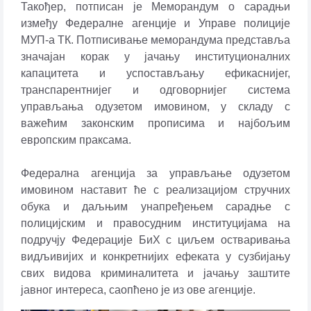
Такођер, потписан је Меморандум о сарадњи
између Федералне агенције и Управе полиције
МУП-а ТК. Потписивање меморандума представља
значајан корак у јачању институционалних
капацитета и успостављању ефикаснијег,
транспарентнијег и одговорнијег система
управљања одузетом имовином, у складу с
важећим законским прописима и најбољим
европским праксама.
Федерална агенција за управљање одузетом
имовином наставит ће с реализацијом стручних
обука и даљњим унапређењем сарадње с
полицијским и правосудним институцијама на
подручју Федерације БиХ с циљем остваривања
видљивијих и конкретнијих ефеката у сузбијању
свих видова криминалитета и јачању заштите
јавног интереса, саопћено је из ове агенције.