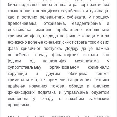
била подизање нивоа знања и развој практичних
компетенција полицијских службеника и тужилаца,
као и осталих релевантних субјеката, у процесу
препознавања, откривања, евидентирања и
доказивања имовине прибављене извршењем
кривичних д‌јела, те додатно јачање капацитета за
ефикасно вођење финансијских истрага током свих
фаза кривичног поступка. Додају да је пажња
посвећена значају финансијских истрага као
једном од најважнијих механизама у
супротстављању организованом криминалу,
корупцији и другим облицима тешког
криминалитета, те примјени савремених техника
праћења новчаних токова, обраде и анализе
финансијских података и управљања одузетом
имовином у складу с важећим законским
прописима.