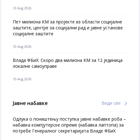
10 Aug 2026
Пет милиона КМ за пројекте из области социјалне
заштите, центре за социјални рад и јавне установе
социјалне заштите
10 Aug 2026
Влада ФБиХ: Скоро два милиона КМ за 12 јединица
локалне самоуправе
10 Aug 2026
Јавне набавке
Види све
Одлука о поништењу поступка јавне набавке роба –
набавка компјутерске опреме (набавка лаптопа) за
потребе Генералног секретаријата Владе ФБиХ