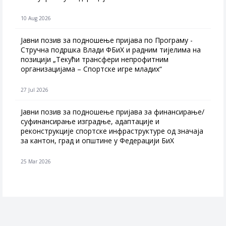
10 Aug 2026
Јавни позив за подношење пријава по Програму -
Стручна подршка Влади ФБиХ и радним тијелима на
позицији „Текући трансфери непрофитним
организацијама – Спортске игре младих“
27 Jul 2026
Jавни позив за подношење пријава за финансирање/
суфинансирање изградње, адаптације и
реконструкције спортске инфраструктуре од значаја
за кантон, град и општине у Федерацији БиХ
25 Mar 2026