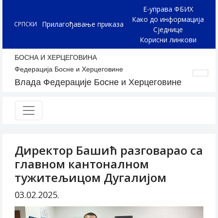
Е-управа ФБИХ
Како до информација
Прилагођавање приказа
СРПСКИ
Сједнице
Корисни линкови
БОСНА И ХЕРЦЕГОВИНА
Федерација Босне и Херцеговине
Влада Федерације Босне и Херцеговине
Директор Башић разговарао са
главном кантоналном
тужитељицом Дугалијом
03.02.2025.