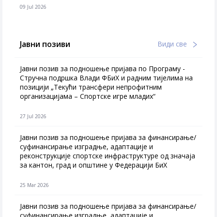
09 Jul 2026
Јавни позиви
Види све
Јавни позив за подношење пријава по Програму -
Стручна подршка Влади ФБиХ и радним тијелима на
позицији „Текући трансфери непрофитним
организацијама – Спортске игре младих“
27 Jul 2026
Jавни позив за подношење пријава за финансирање/
суфинансирање изградње, адаптације и
реконструкције спортске инфраструктуре од значаја
за кантон, град и општине у Федерацији БиХ
25 Mar 2026
Јавни позив за подношење пријава за финансирање/
суфинансирање изградње, адаптације и