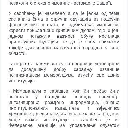
незаконито стечене имовине - истакао је Башић.
У саопћењу је наведено и да је једна од тема
састанака била и стручна едукација из подручја
финансијских истрага и одузимања имовинске
користи прибављене кривичним д‌јелом, гд‌је је још
једном истакнута важност обуке носилаца
правосудних функција, те да је овом приликом
такође договорена максимална сарадња у овој
области.
Такођер су навели да су саговорници договорили
да досадашњу добру сарадњу озваниче
потписивањем меморандума између ове двије
институције.
- Меморандум о сарадњи, који би требао бити
потписан у наредном периоду, предвиђа
интезивирање размјене информација, јачање
институционалних капацитета и заједничко
д‌јеловање у рјешавању изазова везаних за рад ове
двије важне институције – саопћено је из
Федералне агенције за управљање одузетом