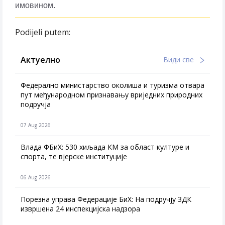
имовином.
Podijeli putem:
Актуелно
Види све
Федерално министарство околиша и туризма отвара
пут међународном признавању вриједних природних
подручја
07 Aug 2026
Влада ФБиХ: 530 хиљада КМ за област културе и
спорта, те вјерске институције
06 Aug 2026
Порезна управа Федерације БиХ: На подручју ЗДК
извршена 24 инспекцијска надзора