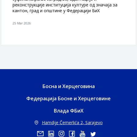
реконструкције институција културе од значаја за
кантон, град и општине у Федерацији БиХ
25 Mar 2026
Босна и Херцеговина
Федерација Босне и Херцеговине
Влада ФБиХ
Hamdije Čemerlića 2, Sarajevo