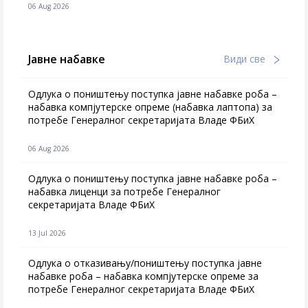
06 Aug 2026
Јавне набавке
Види све
Одлука о поништењу поступка јавне набавке роба –
набавка компјутерске опреме (набавка лаптопа) за
потребе Генералног секретаријата Владе ФБиХ
06 Aug 2026
Одлука о поништењу поступка јавне набавке роба –
набавка лиценци за потребе Генералног
секретаријата Владе ФБиХ
13 Jul 2026
Одлука о отказивању/поништењу поступка јавне
набавке роба – набавка компјутерске опреме за
потребе Генералног секретаријата Владе ФБиХ