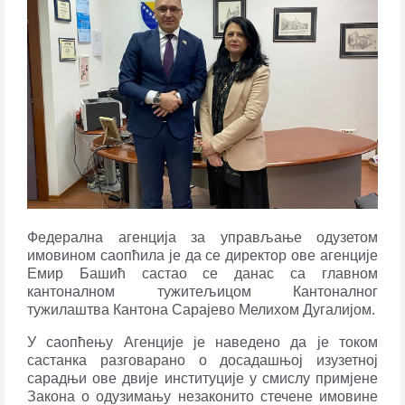
Федерална агенција за управљање одузетом
имовином саопћила је да се директор ове агенције
Емир Башић састао се данас са главном
кантоналном тужитељицом Кантоналног
тужилаштва Кантона Сарајево Мелихом Дугалијом.
У саопћењу Агенције је наведено да је током
састанка разговарано о досадашњој изузетној
сарадњи ове двије институције у смислу примјене
Закона о одузимању незаконито стечене имовине