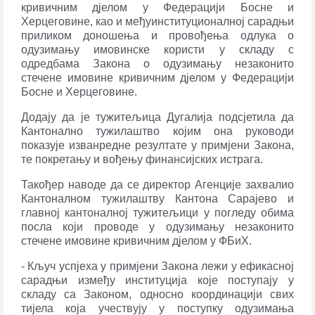
кривичним д‌јелом у Федерацији Босне и
Херцеговине, као и међуинституционалној сарадњи
приликом доношења и провођења одлука о
одузимању имовинске користи у складу с
одредбама Закона о одузимању незаконито
стечене имовине кривичним д‌јелом у Федерацији
Босне и Херцеговине.
Додају да је тужитељица Дугалија подсјетила да
Кантонално тужилаштво којим она руководи
показује изванредне резултате у примјени Закона,
те покретању и вођењу финансијских истрага.
Такођер наводе да се директор Агенције захвалио
Кантоналном тужилаштву Кантона Сарајево и
главној кантоналној тужитељици у погледу обима
посла који проводе у одузимању незаконито
стечене имовине кривичним д‌јелом у ФБиХ.
- Кључ успјеха у примјени Закона лежи у ефикасној
сарадњи између институција које поступају у
складу са Законом, односно координацији свих
тијела која учествују у поступку одузимања