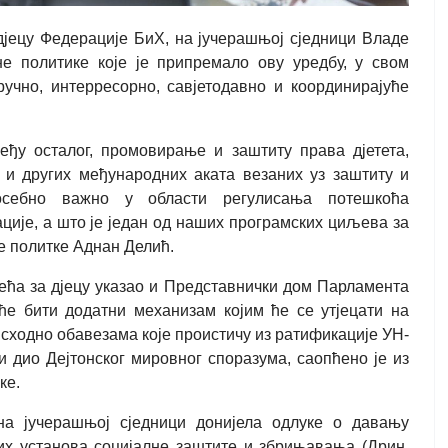
јецу Федерације БиХ, на јучерашњој сједници Владе
е политике које је припремало ову уредбу, у свом
учно, интерресорно, савјетодавно и координирајуће
међу осталог, промовирање и заштиту права дјетета,
 и других међународних аката везаних уз заштиту и
осебно важно у области регулисања потешкоћа
ије, а што је један од наших програмских циљева за
не политке Аднан Делић.
ећа за дјецу указао и Представнички дом Парламента
еће бити додатни механизам којим ће се утјецати на
 сходно обавезама које проистичу из ратификације УН-
ни дио Дејтонског мировног споразума, саопћено је из
ке.
на јучерашњој сједници донијела одлуке о давању
их установа социјалне заштите и збрињавања (Дрин,