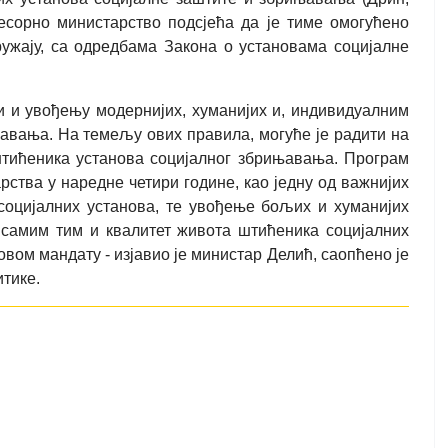
есорно министарство подсјећа да је тиме омогућено
ружају, са одредбама Закона о установама социјалне
и и увођењу модернијих, хуманијих и, индивидуалним
авања. На темељу ових правила, могуће је радити на
тићеника установа социјалног збрињавања. Програм
рства у наредне четири године, као једну од важнијих
оцијалних установа, те увођење бољих и хуманијих
 самим тим и квалитет живота штићеника социјалних
вом мандату - изјавио је министар Делић, саопћено је
тике.