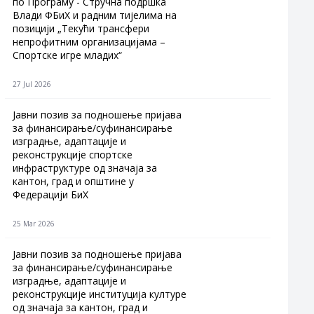
по Програму - Стручна подршка
Влади ФБиХ и радним тијелима на
позицији „Текући трансфери
непрофитним организацијама –
Спортске игре младих“
27 Jul 2026
Jавни позив за подношење пријава
за финансирање/суфинансирање
изградње, адаптације и
реконструкције спортске
инфраструктуре од значаја за
кантон, град и општине у
Федерацији БиХ
25 Mar 2026
Јавни позив за подношење пријава
за финансирање/суфинансирање
изградње, адаптације и
реконструкције институција културе
од значаја за кантон, град и