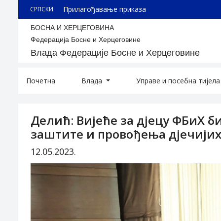
Прилагођавање приказа
СРПСКИ
БОСНА И ХЕРЦЕГОВИНА
Федерација Босне и Херцеговине
Влада Федерације Босне и Херцеговине
Почетна
Влада
Управе и посебна тијел
Делић: Вијеће за дјецу ФБиХ 
заштите и провођења дјечијих
12.05.2023.