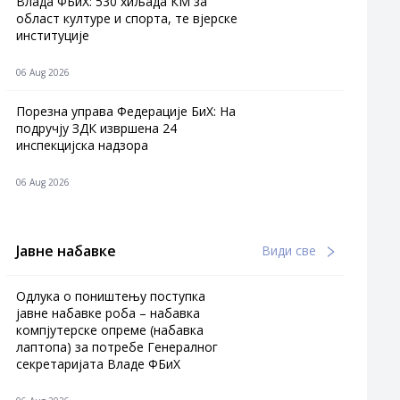
Влада ФБиХ: 530 хиљада КМ за
област културе и спорта, те вјерске
институције
06 Aug 2026
Порезна управа Федерације БиХ: На
подручју ЗДК извршена 24
инспекцијска надзора
06 Aug 2026
Јавне набавке
Види све
Одлука о поништењу поступка
јавне набавке роба – набавка
компјутерске опреме (набавка
лаптопа) за потребе Генералног
секретаријата Владе ФБиХ