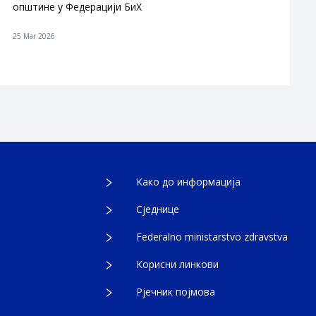
општине у Федерацији БиХ
25 Mar 2026
Како до информација
Сједнице
Federalno ministarstvo zdravstva
Корисни линкови
Рјечник појмова