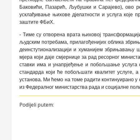
Баковићи, Пазарић, Љубушки и Сарајево), ово р
усклађивање њихове дјелатности и услуга које п
заштите ФБиХ.
- Тиме су отворена врата њиховој трансформациј
људским потребама, прилагођенијих облика збрињ
деинстутионализацији и хуманијем збрињавању ш
мјера који даје смјернице за рад ресорног министа
ставки има и унапрјеђење и побољшање услуга с
стандарда који ће побољшати квалитет услуге, а
установа. Ми ћемо на томе радити континуирано у о
из Федералног министарства рада и социјалне поли
Podijeli putem: