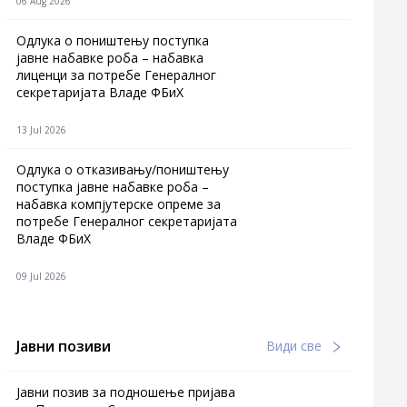
06 Aug 2026
Одлука о поништењу поступка
јавне набавке роба – набавка
лиценци за потребе Генералног
секретаријата Владе ФБиХ
13 Jul 2026
Одлука о отказивању/поништењу
поступка јавне набавке роба –
набавка компјутерске опреме за
потребе Генералног секретаријата
Владе ФБиХ
09 Jul 2026
Јавни позиви
Види све
Јавни позив за подношење пријава