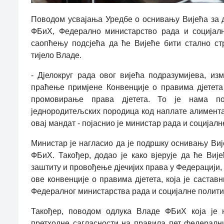
Поводом усвајања Уредбе о оснивању Вијећа за д
ФБиХ, Федерално министарство рада и социјалн
саопћењу подсјећа да ће Вијеће бити стално стр
тијело Владе.
- Дјелокруг рада овог вијећа подразумијева, из
праћење примјене Конвенције о правима дјетета
промовирање права дјетета. То је нама п
једнородитељских породица код наплате алиментац
овај мандат - појаснио је министар рада и социјал
Министар је нагласио да је подршку оснивању Виј
ФБиХ. Такођер, додао је како вјерује да ће Виј
заштиту и провођење дјечијих права у Федерацији,
ове конвенције о правима дјетета, која је састав
Федералног министарства рада и социјалне полити
Такођер, поводом одлука Владе ФБиХ која је 
претходне сагласности на правила пет федералн