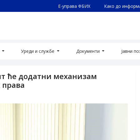
Е-управа ФБИХ
Како до информ
а
Уреди и службе
Документи
Јавни п
бит ће додатни механизам
 права