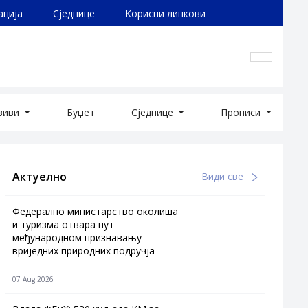
ација
Сједнице
Корисни линкови
озиви
Буџет
Сједнице
Прописи
Актуелно
Види све
Федерално министарство околиша
и туризма отвара пут
међународном признавању
вриједних природних подручја
07 Aug 2026