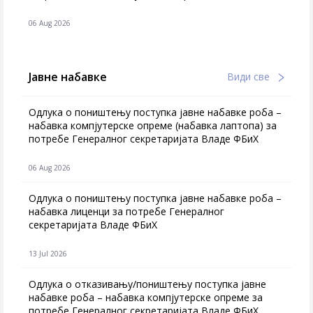
06 Aug 2026
Јавне набавке
Види све
Одлука о поништењу поступка јавне набавке роба –
набавка компјутерске опреме (набавка лаптопа) за
потребе Генералног секретаријата Владе ФБиХ
06 Aug 2026
Одлука о поништењу поступка јавне набавке роба –
набавка лиценци за потребе Генералног
секретаријата Владе ФБиХ
13 Jul 2026
Одлука о отказивању/поништењу поступка јавне
набавке роба – набавка компјутерске опреме за
потребе Генералног секретаријата Владе ФБиХ