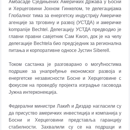
Амбасаде Сједињених Америчких Држава у Босни
и Херцеговини Јохном Гинкелом, те делегацијама
Глобалног тима за енергетску индустрију Америчке
агенције за трговину и развој (УСТДА) и америчке
kompanije Bechtel. Делегацију УСТДА предводио је
главни правни савјетник Сам Kwon, док је на челу
делегације Bechtela био предсједник за регионална
питања и корпоративне односе Јустин Siberell.
Током састанка је разговарано о могућностима
подршке за унапређење економског развоја и
енергетске независности Босне и Херцеговине с
фокусом на проведбу пројекта изградње гасовода
Јужна интерконекција.
Федерални министри Лакић и Диздар нагласили су
да присуство америчких инвестиција и компанија у
Босни и Херцеговини представља гаранцију
стабилности. Захвалили су се на подршци и