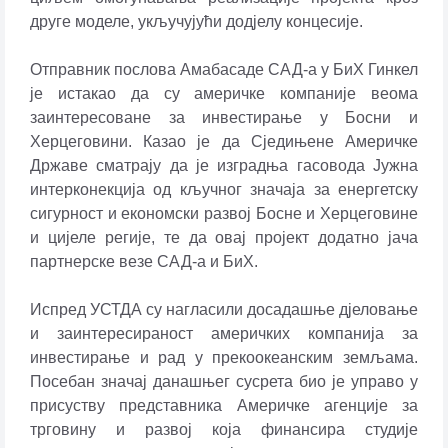
друге моделе, укључујући дод‌јелу концесије.
Отправник послова Амабасаде САД-а у БиХ Гинкел
је истакао да су америчке компаније веома
заинтересоване за инвестирање у Босни и
Херцеговини. Казао је да Сједињене Америчке
Државе сматрају да је изградња гасовода Јужна
интерконекција од кључног значаја за енергетску
сигурност и економски развој Босне и Херцеговине
и цијеле регије, те да овај пројект додатно јача
партнерске везе САД-а и БиХ.
Испред УСТДА су нагласили досадашње д‌јеловање
и заинтересираност америчких компанија за
инвестирање и рад у прекоокеанским земљама.
Посебан значај данашњег сусрета био је управо у
присуству представника Америчке агенције за
трговину и развој која финансира студије