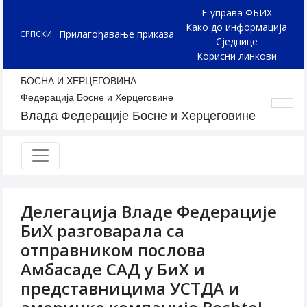
Е-управа ФБИХ
Како до информација
Прилагођавање приказа
СРПСКИ
Сједнице
Корисни линкови
БОСНА И ХЕРЦЕГОВИНА
Федерација Босне и Херцеговине
Влада Федерације Босне и Херцеговине
Делегација Владе Федерације
БиХ разговарала са
отправником послова
Амбасаде САД у БиХ и
представницима УСТДА и