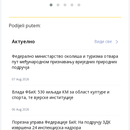
Podijeli putem:
Актуелно
Види све
Федерално министарство околиша и туризма отвара
пут међународном признавању вриједних природних
подручја
07 Aug 2026
Влада ФБиХ: 530 хиљада КМ за област културе и
спорта, те вјерске институције
06 Aug 2026
Порезна управа Федерације БиХ: На подручју ЗДК
извршена 24 инспекцијска надзора