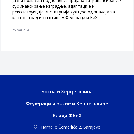
Јавни позив за подношење пријава за финансирање/
суфинансирање изградње, адаптације и
реконструкције институција културе од значаја за
кантон, град и општине у Федерацији БиХ
25 Mar 2026
Босна и Херцеговина
Федерација Босне и Херцеговине
Влада ФБиХ
Hamdije Čemerlića 2, Sarajevo