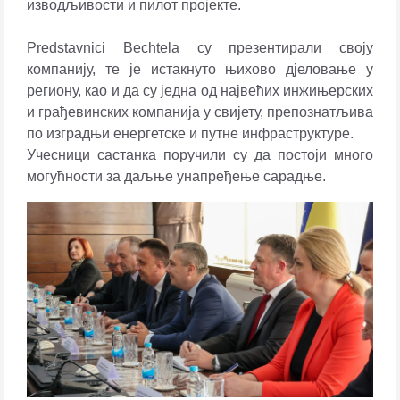
изводљивости и пилот пројекте.
Predstavnici Bechtela су презентирали своју
компанију, те је истакнуто њихово д‌јеловање у
региону, као и да су једна од највећих инжињерских
и грађевинских компанија у свијету, препознатљива
по изградњи енергетске и путне инфраструктуре.
Учесници састанка поручили су да постоји много
могућности за даљње унапређење сарадње.