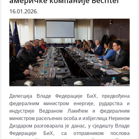
америчке компаније Bechtel
16.01.2026.
Делегција Владе Федерације БиХ, предвођена
федералним министром енергије, рударства и
индустрије Ведраном Лакићем и федералним
министром расељених особа и избјеглица Нерином
Диздаром разговарала је данас, у сједишту Владе
Федерације БиХ, са отправником послова