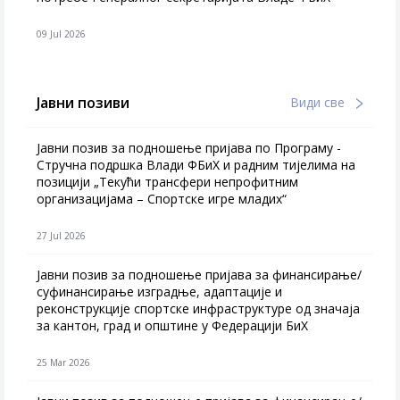
09 Jul 2026
Јавни позиви
Види све
Јавни позив за подношење пријава по Програму -
Стручна подршка Влади ФБиХ и радним тијелима на
позицији „Текући трансфери непрофитним
организацијама – Спортске игре младих“
27 Jul 2026
Jавни позив за подношење пријава за финансирање/
суфинансирање изградње, адаптације и
реконструкције спортске инфраструктуре од значаја
за кантон, град и општине у Федерацији БиХ
25 Mar 2026