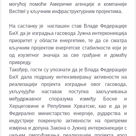
могућој помоћи Америчке агенције и компаније
Bechtel у кључним инфраструктурним пројектима.
На састанку је наглашен став Владе Федерације
БиХ да је изградња гасовода Јужна интерконекција
приоритет у области енергетике, те да се сматра
кључним пројектом енергетске стабилности који је
од изузетног значаја за све грађане и домаћу
привреду.
Такођер, гости су упознати да је Влада Федерације
БиХ дала подршку интензивирању активности на
реализацији пројекта изградње овог гасовода,
укључујући наставак поступка закључивања
међудржавног споразума између Босне и
Херцеговине и Републике Хрватске, као и да је
Федерално министарство енергије, рударства и
индустрије покренуло активности на припреми
измјена и допуна Закона о Јужној интерконекцији с
циљем омогућавања реализације пројекта кроз