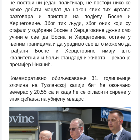
не постоји ни један политичар, не постоји нико ко
може добити мандат да након свих тих жртава
разговара и пристаје на под‌јелу Босне и
Херцеговине. Због тих људи, због оних који су
стајали у одбрани Босне и Херцеговине дужни смо
учините све да Босна и Херцеговина остане у
њеним границама и да урадимо све што можемо да
грађани Босне и Херцеговине имају што
квалитетнији и бољи стандард и живота – рекао је
премијер Никшић.
Комеморативно обиљежавање 31. годишњице
злочина на Тузланској капији бит ће окончано
вечерас у 20.55 сати када ће се огласити сирене у
знак сјећања на убијену младост.