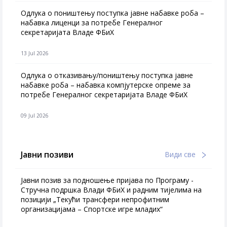
Одлука о поништењу поступка јавне набавке роба –
набавка лиценци за потребе Генералног
секретаријата Владе ФБиХ
13 Jul 2026
Одлука о отказивању/поништењу поступка јавне
набавке роба – набавка компјутерске опреме за
потребе Генералног секретаријата Владе ФБиХ
09 Jul 2026
Јавни позиви
Види све
Јавни позив за подношење пријава по Програму -
Стручна подршка Влади ФБиХ и радним тијелима на
позицији „Текући трансфери непрофитним
организацијама – Спортске игре младих“