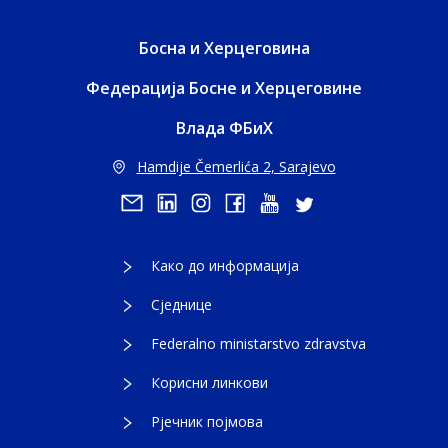
Босна и Херцеговина
Федерација Босне и Херцеговине
Влада ФБиХ
Hamdije Čemerlića 2, Sarajevo
Како до информација
Сједнице
Federalno ministarstvo zdravstva
Корисни линкови
Рјечник појмова