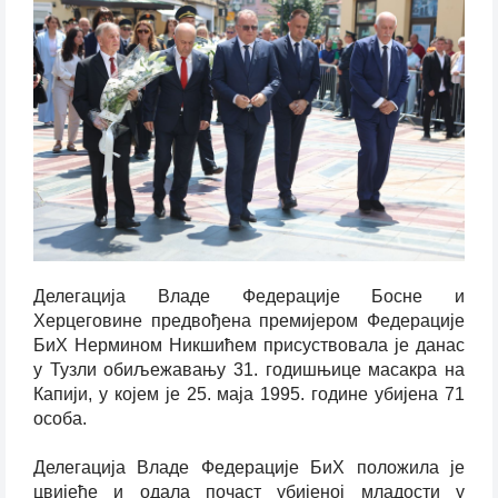
Делегација Владе Федерације Босне и
Херцеговине предвођена премијером Федерације
БиХ Нермином Никшићем присуствовала је данас
у Тузли обиљежавању 31. годишњице масакра на
Капији, у којем је 25. маја 1995. године убијена 71
особа.
Делегација Владе Федерације БиХ положила је
цвијеће и одала почаст убијеној младости у