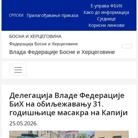
Е-управа ФБИХ
Како до информација
Прилагођавање приказа
СРПСКИ
Сједнице
Корисни линкови
БОСНА И ХЕРЦЕГОВИНА
Федерација Босне и Херцеговине
Влада Федерације Босне и Херцеговине
Делегација Владе Федерације
БиХ на обиљежавању 31.
годишњице масакра на Капији
25.05.2026.