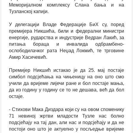
Меморијалном комплексу Слана бања и на
Тузланској капији.
У делегацији Владе Федерације БиХ су, поред
премијера Никшића, били и федерални министри
енергије, рударства и индустрије Ведран Лакић, за
питања бораца и инвалида одбрамбено-
ослободилачког рата Неџад Локмић, те трговине
Амир Хасичевић.
Премијер Никшић истакао је да 25. мај постаје
симбол подсјећања на чињеницу на оно што смо
учили да вријеме лијечи ране и бол постаје мања,
да из годину у годину се то не дешава, већ да бол
остаје.
- Стихови Мака Диздара који су на овом споменику
71 невиној жртви младости Тузле нас болно
подсјећају на тај дан, али нас и подсјећају и да не
постоји оно што је актуелно у посљедње вријеме