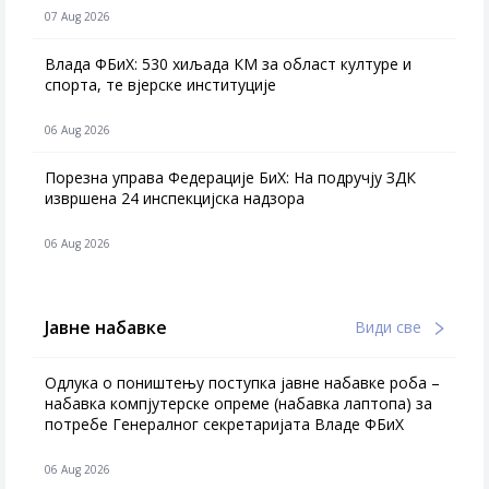
07 Aug 2026
Влада ФБиХ: 530 хиљада КМ за област културе и
спорта, те вјерске институције
06 Aug 2026
Порезна управа Федерације БиХ: На подручју ЗДК
извршена 24 инспекцијска надзора
06 Aug 2026
Јавне набавке
Види све
Одлука о поништењу поступка јавне набавке роба –
набавка компјутерске опреме (набавка лаптопа) за
потребе Генералног секретаријата Владе ФБиХ
06 Aug 2026