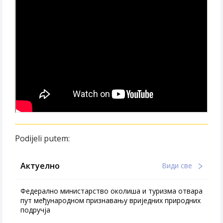
Podijeli putem:
Актуелно
Види све
Федерално министарство околиша и туризма отвара
пут међународном признавању вриједних природних
подручја