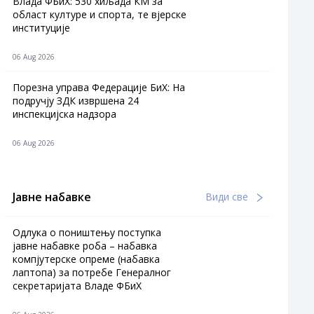
Влада ФБиХ: 530 хиљада КМ за
област културе и спорта, те вјерске
институције
06 Aug 2026
Порезна управа Федерације БиХ: На
подручју ЗДК извршена 24
инспекцијска надзора
06 Aug 2026
Јавне набавке
Види све
Одлука о поништењу поступка
јавне набавке роба – набавка
компјутерске опреме (набавка
лаптопа) за потребе Генералног
секретаријата Владе ФБиХ