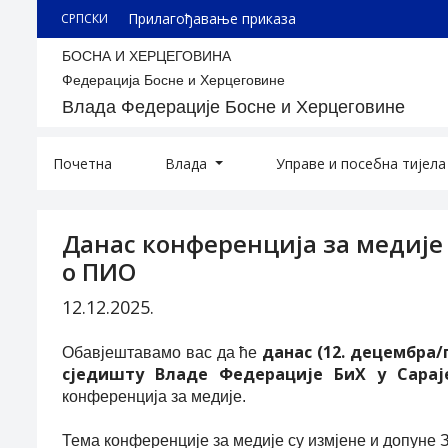
Прилагођавање приказа
СРПСКИ
БОСНА И ХЕРЦЕГОВИНА
Федерација Босне и Херцеговине
Влада Федерације Босне и Херцеговине
Почетна
Влада
Управе и посебна тијел
Данас конференција за медије
о ПИО
12.12.2025.
данас (12. децембра/п
Обавјештавамо вас да ће
сједишту Владе Федерације БиХ у Сарај
конференција за медије.
Тема конференције за медије су измјене и допуне 