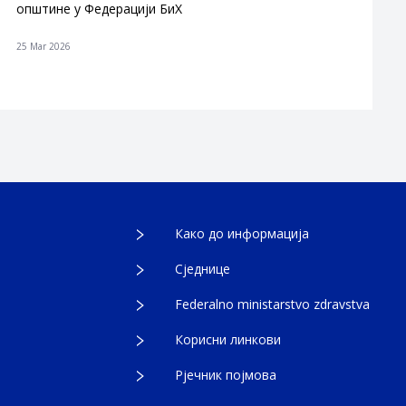
општине у Федерацији БиХ
25 Mar 2026
Како до информација
Сједнице
Federalno ministarstvo zdravstva
Корисни линкови
Рјечник појмова