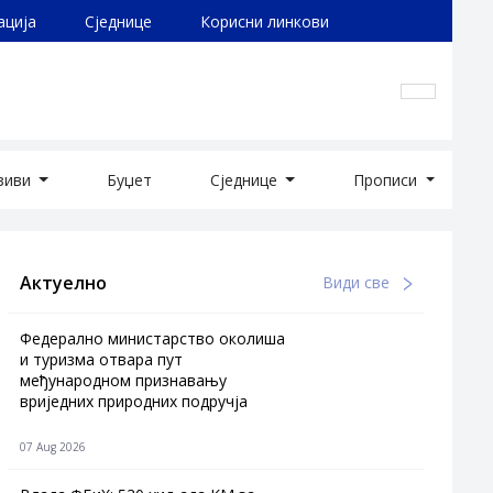
ација
Сједнице
Корисни линкови
озиви
Буџет
Сједнице
Прописи
Актуелно
Види све
Федерално министарство околиша
и туризма отвара пут
међународном признавању
вриједних природних подручја
07 Aug 2026