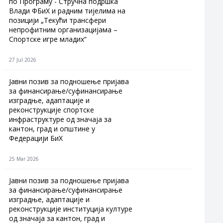
по Програму - Стручна подршка
Влади ФБиХ и радним тијелима на
позицији „Текући трансфери
непрофитним организацијама –
Спортске игре младих“
27 Jul 2026
Jавни позив за подношење пријава
за финансирање/суфинансирање
изградње, адаптације и
реконструкције спортске
инфраструктуре од значаја за
кантон, град и општине у
Федерацији БиХ
25 Mar 2026
Јавни позив за подношење пријава
за финансирање/суфинансирање
изградње, адаптације и
реконструкције институција културе
од значаја за кантон, град и