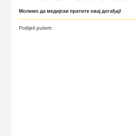
Молимо да медијски пратите овај догађај!
Podijeli putem: