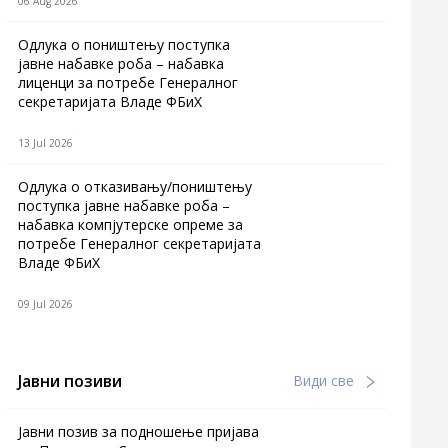
06 Aug 2026
Одлука о поништењу поступка
јавне набавке роба – набавка
лиценци за потребе Генералног
секретаријата Владе ФБиХ
13 Jul 2026
Одлука о отказивању/поништењу
поступка јавне набавке роба –
набавка компјутерске опреме за
потребе Генералног секретаријата
Владе ФБиХ
09 Jul 2026
Јавни позиви
Види све
Јавни позив за подношење пријава