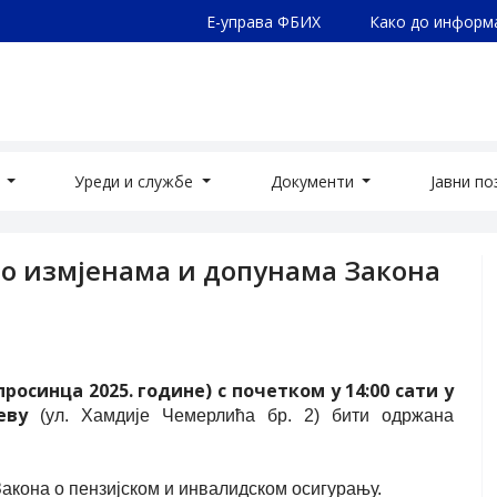
Е-управа ФБИХ
Како до информ
а
Уреди и службе
Документи
Јавни п
 о измјенама и допунама Закона
росинца 2025. године) с почетком у 14:00 сати у
еву
(ул. Хамдије Чемерлића бр. 2) бити одржана
Закона о пензијском и инвалидском осигурању.