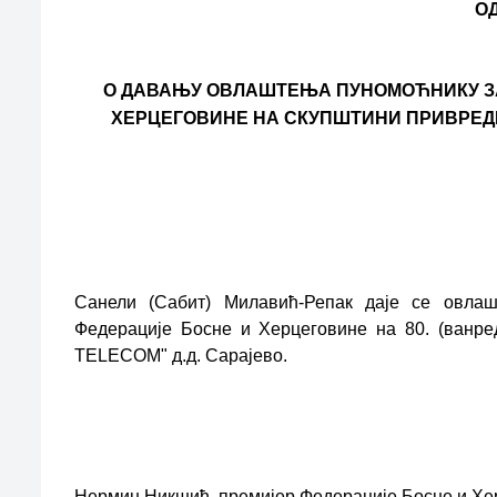
О
О ДАВАЊУ ОВЛАШТЕЊА ПУНОМОЋНИКУ З
ХЕРЦЕГОВИНЕ НА СКУПШТИНИ ПРИВРЕДН
Санели (Сабит) Милавић-Репак даје се овлаш
Федерације Босне и Херцеговине на 80. (ванре
ТЕLЕСОМ" д.д. Сарајево.
Нермин Никшић, премијер Федерације Босне и Хер