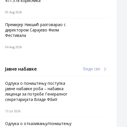
471.578 корисника
05 Aug 2026
Премијер Никшић разговарао с
директором Сарајево Филм
Фестивала
04 Aug 2026
Јавне набавке
Види све
Одлука о поништењу поступка
јавне набавке роба – набавка
лиценци за потребе Генералног
секретаријата Владе ФБиХ
13 Jul 2026
Одлука о отказивању/поништењу