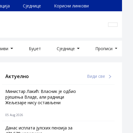
ација
Сједнице
Корисни линкови
озиви
Буџет
Сједнице
Прописи
Актуелно
Види све
Министар Лакић: Власник је одбио
рјешења Владе, али радници
Жељезаре нису остављени
05 Aug 2026
Данас исплата јулских пензија за