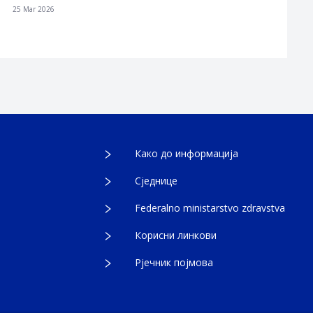
25 Mar 2026
Како до информација
Сједнице
Federalno ministarstvo zdravstva
Корисни линкови
Рјечник појмова