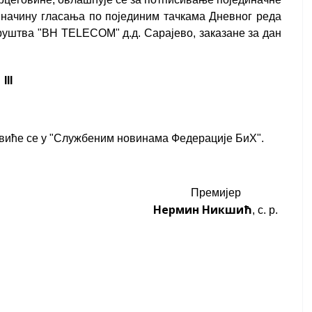
 начину гласања по појединим тачкама Дневног реда
руштва "ВН ТЕLЕСОМ" д.д. Сарајево, заказане за дан
III
авиће се у "Службеним новинама Федерације БиХ".
Премијер
Нермин Никшић
, с. р.