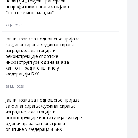
позицији „Текући трансфери
непрофитним организацијама –
Спортске игре младих“
27 Jul 2026
Jавни позив за подношење пријава
за финансирање/суфинансирање
изградње, адаптације и
реконструкције спортске
инфраструктуре од значаја за
кантон, град и општине у
Федерацији БиХ
25 Mar 2026
Јавни позив за подношење пријава
за финансирање/суфинансирање
изградње, адаптације и
реконструкције институција културе
од значаја за кантон, град и
општине у Федерацији БиХ