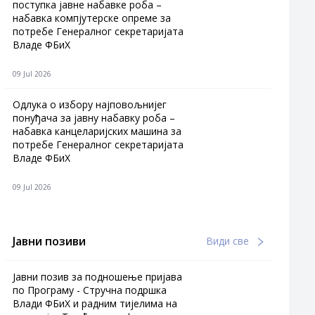
поступка јавне набавке роба –
набавка компјутерске опреме за
потребе Генералног секретаријата
Владе ФБиХ
09 Jul 2026
Одлука о избору најповољнијег
понуђача за јавну набавку роба –
набавка канцеларијских машина за
потребе Генералног секретаријата
Владе ФБиХ
09 Jul 2026
Јавни позиви
Види све
Јавни позив за подношење пријава
по Програму - Стручна подршка
Влади ФБиХ и радним тијелима на