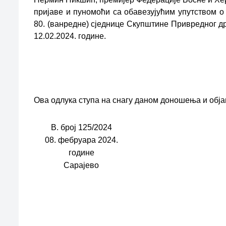
пријаве и пуномоћи са обавезујућим упутством о
80. (ванредне) сједнице Скупштине Привредног д
12.02.2024. године.
Ова одлука ступа на снагу даном доношења и обј
В. број 125/2024
08. фебруара 2024.
године
Сарајево