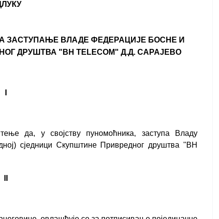
ДЛУКУ
А ЗАСТУПАЊЕ ВЛАДЕ ФЕДЕРАЦИЈЕ БОСНЕ И
ОГ ДРУШТВА "ВН ТЕLЕСОМ" Д.Д. САРАЈЕВО
I
тење да, у својству пуномоћника, заступа Владу
дној) сједници Скупштине Привредног друштва "ВН
II
цеговине, овлашћује се за потписивање појединачне