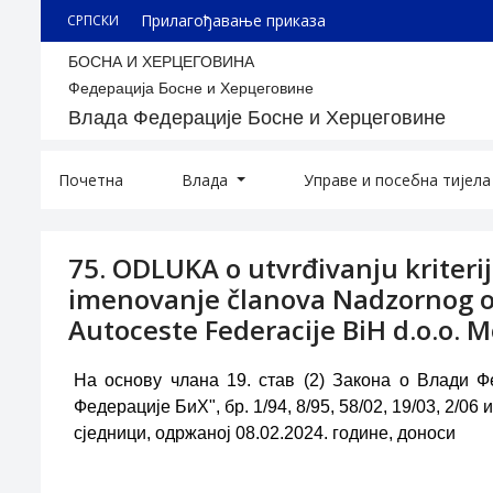
Прилагођавање приказа
СРПСКИ
БОСНА И ХЕРЦЕГОВИНА
Федерација Босне и Херцеговине
Влада Федерације Босне и Херцеговине
Почетна
Влада
Управе и посебна тијел
75. ODLUKA o utvrđivanju kriterij
imenovanje članova Nadzornog 
Autoceste Federacije BiH d.o.o. M
На основу члана 19. став (2) Закона о Влади 
Федерације БиХ", бр. 1/94, 8/95, 58/02, 19/03, 2/0
сједници, одржаној 08.02.2024. године, доноси