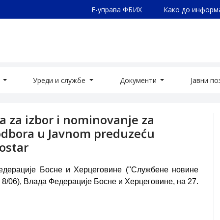
Е-управа ФБИХ
Како до информ
а
Уреди и службе
Документи
Јавни п
a za izbor i nominovanje za
odbora u Javnom preduzeću
ostar
Федерације Босне и Херцеговине ("Службене новине
6 и 8/06), Влада Федерације Босне и Херцеговине, на 27.