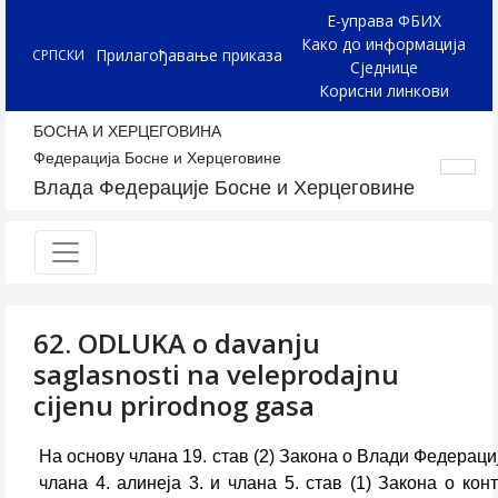
Е-управа ФБИХ
Како до информација
Прилагођавање приказа
СРПСКИ
Сједнице
Корисни линкови
БОСНА И ХЕРЦЕГОВИНА
Федерација Босне и Херцеговине
Влада Федерације Босне и Херцеговине
62. ODLUKA o davanju
saglasnosti na veleprodajnu
cijenu prirodnog gasa
На основу члана 19. став (2) Закона о Влади Федерације
члана 4. алинеја 3. и члана 5. став (1) Закона о ко