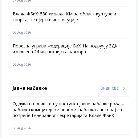
07 Aug 2026
Влада ФБиХ: 530 хиљада КМ за област културе и
спорта, те вјерске институције
06 Aug 2026
Порезна управа Федерације БиХ: На подручју ЗДК
извршена 24 инспекцијска надзора
06 Aug 2026
Јавне набавке
Види све
Одлука о поништењу поступка јавне набавке роба –
набавка компјутерске опреме (набавка лаптопа) за
потребе Генералног секретаријата Владе ФБиХ
06 Aug 2026