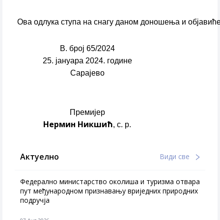
Ова одлука ступа на снагу даном доношења и објавић
В. број 65/2024
25. јануара 2024. године
Сарајево
Премијер
Нермин Никшић
, с. р.
Актуелно
Види све
Федерално министарство околиша и туризма отвара
пут међународном признавању вриједних природних
подручја