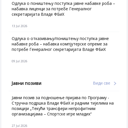
Одлука о поништењу поступка јавне набавке роба –
набавка лиценци за потребе Генералног
секретаријата Владе ФБиХ
13 Jul 2026
Одлука о отказивању/поништењу поступка јавне
набавке роба – набавка компјутерске опреме за
потребе Генералног секретаријата Владе ФБиХ
09 Jul 2026
Јавни позиви
Види све
Јавни позив за подношење пријава по Програму -
Стручна подршка Влади ФБиХ и радним тијелима на
позицији „Текући трансфери непрофитним
организацијама – Спортске игре младих“
27 Jul 2026