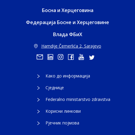
Босна и Херцеговина
Федерација Босне и Херцеговине
Влада ФБиХ
Hamdije Čemerlića 2, Sarajevo
Како до информација
Сједнице
Federalno ministarstvo zdravstva
Корисни линкови
Рјечник појмова