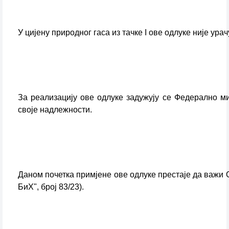
У цијену природног гаса из тачке I ове одлуке није ура
За реализацију ове одлуке задужују се Федерално ми
своје надлежности.
Даном почетка примјене ове одлуке престаје да важи 
БиХ", број 83/23).