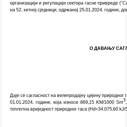
организацији и регулацији сектора гасне привреде ("С
на 52. хитној сједници, одржаној 25.01.2024. године, д
О ДАВАЊУ САГ
Даје се сагласност на велепродајну цијену природног
3
01.01.2024. године, која износи 869,15 KМ/1000 Sm
топлотна вриједност природног гаса (Нd=34.075,60 kЈ