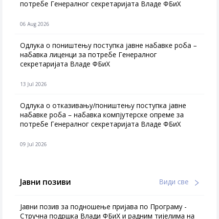
потребе Генералног секретаријата Владе ФБиХ
06 Aug 2026
Одлука о поништењу поступка јавне набавке роба –
набавка лиценци за потребе Генералног
секретаријата Владе ФБиХ
13 Jul 2026
Одлука о отказивању/поништењу поступка јавне
набавке роба – набавка компјутерске опреме за
потребе Генералног секретаријата Владе ФБиХ
09 Jul 2026
Јавни позиви
Види све
Јавни позив за подношење пријава по Програму -
Стручна подршка Влади ФБиХ и радним тијелима на