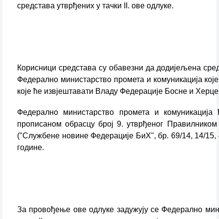
средстава утврђених у тачки II. ове одлуке.
Корисници средстава су обавезни да додијељена средс
Федерално министарство промета и комуникација које
које ће извјештавати Владу Федерације Босне и Херце
Федерално министарство промета и комуникација 
прописаном обрасцу број 9. утврђеног Правилником
("Службене новине Федерације БиХ", бр. 69/14, 14/15,
године.
За провођење ове одлуке задужују се Федерално мин