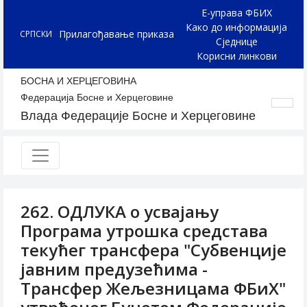
Е-управа ФБИХ
Како до информација
Прилагођавање приказа
СРПСКИ
Сједнице
Корисни линкови
БОСНА И ХЕРЦЕГОВИНА
Федерација Босне и Херцеговине
Влада Федерације Босне и Херцеговине
262. ОДЛУКА о усвајању
Програма утрошка средстава
текућег трансфера "Субвенције
јавним предузећима -
Трансфер Жељезницама ФБиХ"