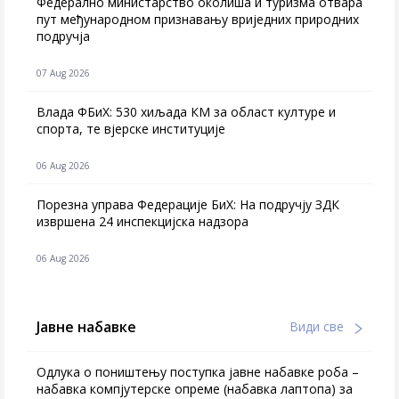
Федерално министарство околиша и туризма отвара
пут међународном признавању вриједних природних
подручја
07 Aug 2026
Влада ФБиХ: 530 хиљада КМ за област културе и
спорта, те вјерске институције
06 Aug 2026
Порезна управа Федерације БиХ: На подручју ЗДК
извршена 24 инспекцијска надзора
06 Aug 2026
Јавне набавке
Види све
Одлука о поништењу поступка јавне набавке роба –
набавка компјутерске опреме (набавка лаптопа) за