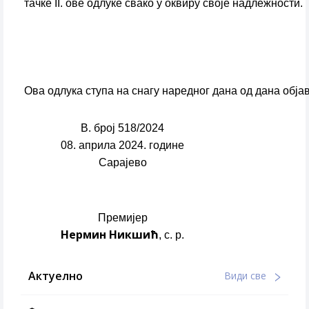
тачке II. ове одлуке свако у оквиру своје надлежности.
Ова одлука ступа на снагу наредног дана од дана об
В. број 518/2024
08. априла 2024. године
Сарајево
Премијер
Нермин Никшић
, с. р.
Актуелно
Види све