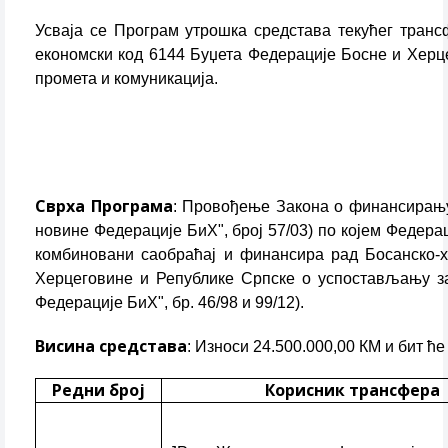
Усваја се Програм утрошка средстава текућег тран
економски код 6144 Буџета Федерације Босне и Херце
промета и комуникација.
Сврха Програма
: Провођење Закона о финансирању
новине Федерације БиХ", број 57/03) по којем Феде
комбиновани саобраћај и финансира рад Босанско-х
Херцеговине и Републике Српске о успостављању за
Федерације БиХ", бр. 46/98 и 99/12).
Висина средстава
: Износи 24.500.000,00 КМ и бит ћ
Редни број
Корисник трансфера