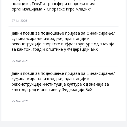
позицији „Текући трансфери непрофитним
организацијама – Спортске игре младих“
27 Jul 2026
Jавни позив за подношење пријава за финансирање/
суфинансирање изградње, адаптације и
реконструкције спортске инфраструктуре од значаја
за кантон, град и општине у Федерацији БиХ
25 Mar 2026
Јавни позив за подношење пријава за финансирање/
суфинансирање изградње, адаптације и
реконструкције институција културе од значаја за
кантон, град и општине у Федерацији БиХ
25 Mar 2026