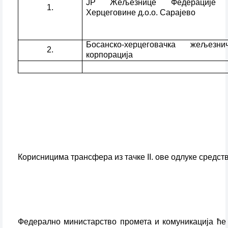
ЈР Жељезнице Федерације
1.
Херцеговине д.о.о. Сарајево
Босанско-херцеговачка жељезн
2.
корпорација
Корисницима трансфера из тачке II. ове одлуке средст
Федерално министарство промета и комуникација ће 