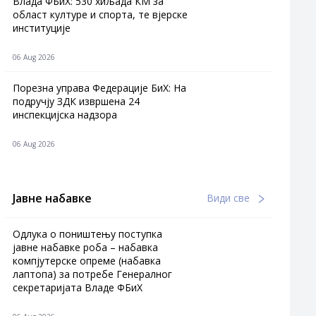
Влада ФБиХ: 530 хиљада КМ за
област културе и спорта, те вјерске
институције
06 Aug 2026
Порезна управа Федерације БиХ: На
подручју ЗДК извршена 24
инспекцијска надзора
06 Aug 2026
Јавне набавке
Види све
Одлука о поништењу поступка
јавне набавке роба – набавка
компјутерске опреме (набавка
лаптопа) за потребе Генералног
секретаријата Владе ФБиХ