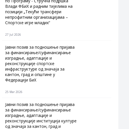
по Програму - Стручна подршка
Влади ФБиХ и радним тијелима на
позицији „Текући трансфери
непрофитним организацијама –
Спортске игре младих“
27 Jul 2026
Jавни позив за подношење пријава
за финансирање/суфинансирање
изградње, адаптације и
реконструкције спортске
инфраструктуре од значаја за
кантон, град и општине у
Федерацији БиХ
25 Mar 2026
Јавни позив за подношење пријава
за финансирање/суфинансирање
изградње, адаптације и
реконструкције институција културе
од значаја за кантон, град и