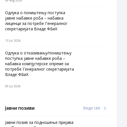
06 Aug 2026
Одлука о поништењу поступка
јавне набавке роба – набавка
лиценци за потребе Генералног
секретаријата Владе ФБиХ
13 Jul 2026
Одлука о отказивању/поништењу
поступка јавне набавке роба –
набавка компјутерске опреме за
потребе Генералног секретаријата
Владе ФБиХ
09 Jul 2026
Јавни позиви
Види све
Јавни позив за подношење пријава