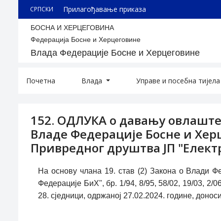
Прилагођавање приказа
СРПСКИ
БОСНА И ХЕРЦЕГОВИНА
Федерација Босне и Херцеговине
Влада Федерације Босне и Херцеговине
Почетна
Влада
Управе и посебна тијел
152. ОДЛУКА о давању овлашт
Владе Федерације Босне и Хе
Привредног друштва ЈП "Електр
На основу члана 19. став (2) Закона о Влади 
Федерације БиХ", бр. 1/94, 8/95, 58/02, 19/03, 2
28. сједници, одржаној 27.02.2024. године, донос