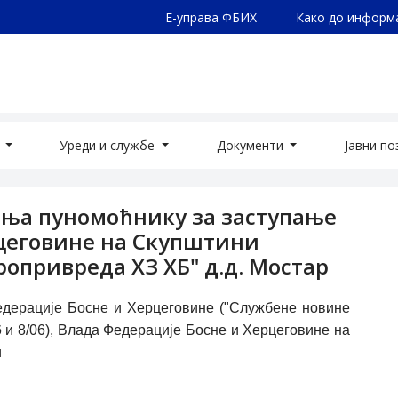
Е-управа ФБИХ
Како до информ
а
Уреди и службе
Документи
Јавни п
ења пуномоћнику за заступање
рцеговине на Скупштини
опривреда ХЗ ХБ" д.д. Мостар
Федерације Босне и Херцеговине ("Службене новине
/06 и 8/06), Влада Федерације Босне и Херцеговине на
и