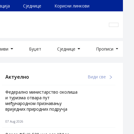
ација
Сједнице
Корисни линкови
озиви
Буџет
Сједнице
Прописи
Актуелно
Види све
Федерално министарство околиша
и туризма отвара пут
међународном признавању
вриједних природних подручја
07 Aug 2026