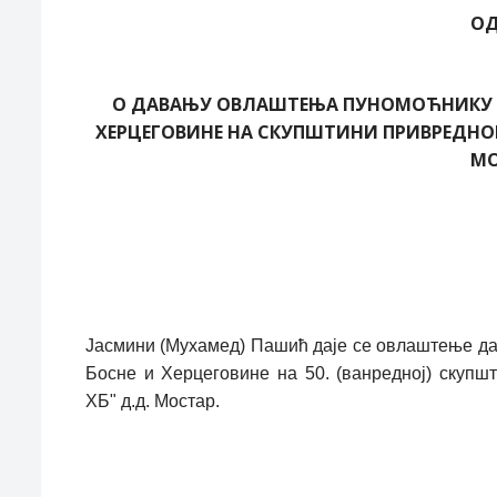
ОД
О ДАВАЊУ ОВЛАШТЕЊА ПУНОМОЋНИКУ З
ХЕРЦЕГОВИНЕ НА СКУПШТИНИ ПРИВРЕДНОГ 
МО
Јасмини (Мухамед) Пашић даје се овлаштење да,
Босне и Херцеговине на 50. (ванредној) скуп
ХБ" д.д. Мостар.