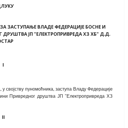
ЛУКУ
А ЗАСТУПАЊЕ ВЛАДЕ ФЕДЕРАЦИЈЕ БОСНЕ И
ДРУШТВА ЈП "ЕЛЕКТРОПРИВРЕДА ХЗ ХБ" Д.Д.
СТАР
I
 у својству пуномоћника, заступа Владу Федерације
штини Привредног друштва ЈП "Електропривреда ХЗ
II