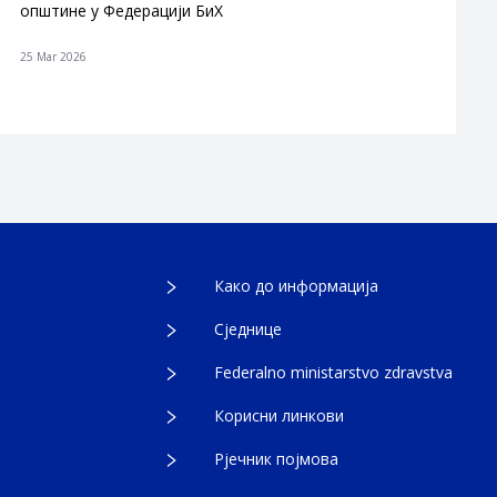
општине у Федерацији БиХ
25 Mar 2026
Како до информација
Сједнице
Federalno ministarstvo zdravstva
Корисни линкови
Рјечник појмова