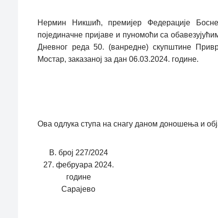
Нермин Никшић, премијер Федерације Босне
појединачне пријаве и пуномоћи са обавезујући
Дневног реда 50. (ванредне) скупштине Прив
Мостар, заказаној за дан 06.03.2024. године.
Ова одлука ступа на снагу даном доношења и об
В. број 227/2024
27. фебруара 2024.
године
Сарајево