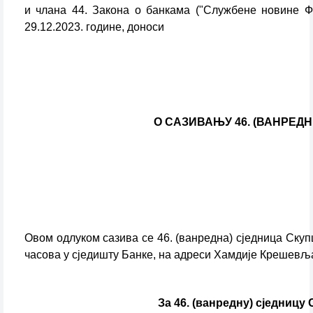
и члана 44. Закона о банкама ("Службене новине Фе
29.12.2023. године, доноси
О САЗИВАЊУ 46. (ВАНРЕД
Овом одлуком сазива се 46. (ванредна) сједница Скупш
часова у сједишту Банке, на адреси Хамдије Крешевља
За 46. (ванредну) сједниц