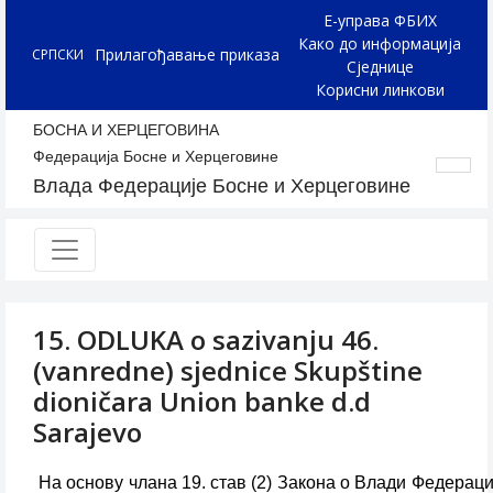
Е-управа ФБИХ
Како до информација
Прилагођавање приказа
СРПСКИ
Сједнице
Корисни линкови
БОСНА И ХЕРЦЕГОВИНА
Федерација Босне и Херцеговине
Влада Федерације Босне и Херцеговине
15. ODLUKA o sazivanju 46.
(vanredne) sjednice Skupštine
dioničara Union banke d.d
Sarajevo
На основу члана 19. став (2) Закона о Влади Федерациј