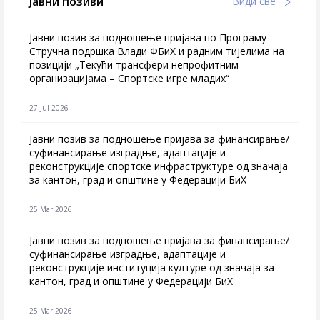
Јавни позиви
Види све
Јавни позив за подношење пријава по Програму -
Стручна подршка Влади ФБиХ и радним тијелима на
позицији „Текући трансфери непрофитним
организацијама – Спортске игре младих“
27 Jul 2026
Jавни позив за подношење пријава за финансирање/
суфинансирање изградње, адаптације и
реконструкције спортске инфраструктуре од значаја
за кантон, град и општине у Федерацији БиХ
25 Mar 2026
Јавни позив за подношење пријава за финансирање/
суфинансирање изградње, адаптације и
реконструкције институција културе од значаја за
кантон, град и општине у Федерацији БиХ
25 Mar 2026