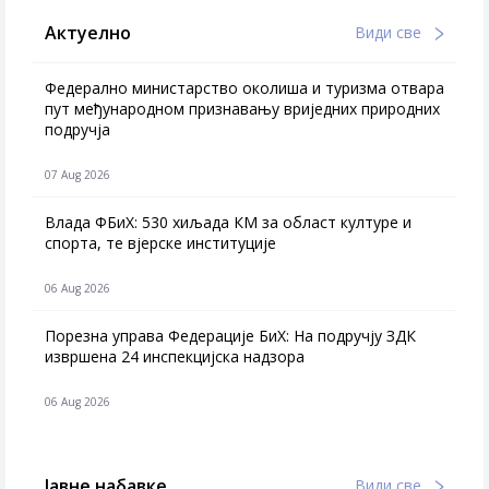
Актуелно
Види све
Федерално министарство околиша и туризма отвара
пут међународном признавању вриједних природних
подручја
07 Aug 2026
Влада ФБиХ: 530 хиљада КМ за област културе и
спорта, те вјерске институције
06 Aug 2026
Порезна управа Федерације БиХ: На подручју ЗДК
извршена 24 инспекцијска надзора
06 Aug 2026
Јавне набавке
Види све