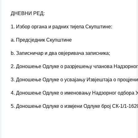
ДНЕВНИ РЕД:
1. Избор органа и радних тијела Скупштине:
a. Предсједник Скупштине
b. Записничар и два овјеривача записника;
2. Доношење Одлуке о разрјешењу чланова Надзорног 
3. Доношење Одлуке о усвајању Извјештаја о процјени
4. Доношење Одлуке о именовању Надзорног одбора Ун
5. Доношење Одлуке о измјени Одлуке број СК-1/1-1620