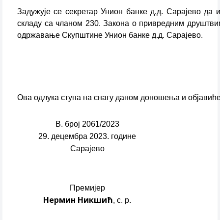
Задужује се секретар Унион банке д.д. Сарајево да
складу са чланом 230. Закона о привредним друштвим
одржавање Скупштине Унион банке д.д. Сарајево.
Ова одлука ступа на снагу даном доношења и објавић
В. број 2061/2023
29. децембра 2023. године
Сарајево
Премијер
Нермин Никшић
, с. р.