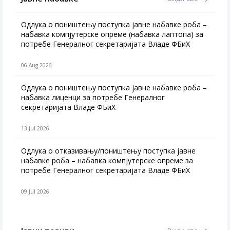
Одлука о поништењу поступка јавне набавке роба –
набавка компјутерске опреме (набавка лаптопа) за
потребе Генералног секретаријата Владе ФБиХ
06 Aug 2026
Одлука о поништењу поступка јавне набавке роба –
набавка лиценци за потребе Генералног
секретаријата Владе ФБиХ
13 Jul 2026
Одлука о отказивању/поништењу поступка јавне
набавке роба – набавка компјутерске опреме за
потребе Генералног секретаријата Владе ФБиХ
09 Jul 2026