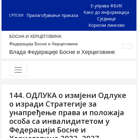
Е-управа ФБИХ
Како до информација
Прилагођавање приказа
СРПСКИ
Сједнице
Корисни линкови
БОСНА И ХЕРЦЕГОВИНА
Федерација Босне и Херцеговине
Влада Федерације Босне и Херцеговине
144. ОДЛУКА о измјени Одлуке
о изради Стратегије за
унапређење права и положаја
особа са инвалидитетом у
Федерацији Босне и