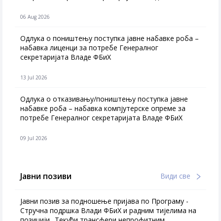
06 Aug 2026
Одлука о поништењу поступка јавне набавке роба –
набавка лиценци за потребе Генералног
секретаријата Владе ФБиХ
13 Jul 2026
Одлука о отказивању/поништењу поступка јавне
набавке роба – набавка компјутерске опреме за
потребе Генералног секретаријата Владе ФБиХ
09 Jul 2026
Јавни позиви
Види све
Јавни позив за подношење пријава по Програму -
Стручна подршка Влади ФБиХ и радним тијелима на
позицији „Текући трансфери непрофитним