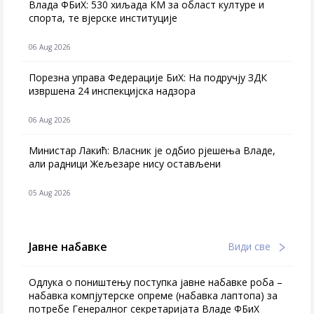
Влада ФБиХ: 530 хиљада КМ за област културе и
спорта, те вјерске институције
06 Aug 2026
Порезна управа Федерације БиХ: На подручју ЗДК
извршена 24 инспекцијска надзора
06 Aug 2026
Министар Лакић: Власник је одбио рјешења Владе,
али радници Жељезаре нису остављени
05 Aug 2026
Јавне набавке
Види све
Одлука о поништењу поступка јавне набавке роба –
набавка компјутерске опреме (набавка лаптопа) за
потребе Генералног секретаријата Владе ФБиХ