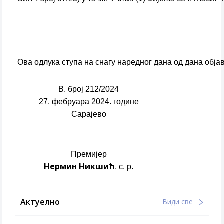
Ова одлука ступа на снагу наредног дана од дана об
В. број 212/2024
27. фебруара 2024. године
Сарајево
Премијер
Нермин Никшић
, с. р.
Актуелно
Види све