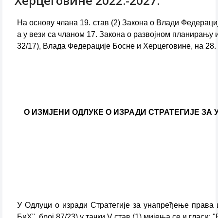
Херцеговине 2022.-2027.
На основу члана 19. став (2) Закона о Влади Федерације
а у вези са чланом 17. Закона о развојном планирању
32/17), Влада Федерације Босне и Херцеговине, на 28. 
О ИЗМЈЕНИ ОДЛУКЕ О ИЗРАДИ СТРАТЕГИЈЕ З
У Одлуци о изради Стратегије за унапређење права 
БиХ", број 87/23) у тачки V став (1) мијења се и гласи: