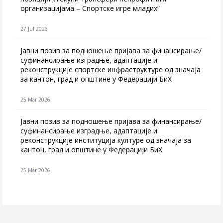
организацијама – Спортске игре младих“
27 Jul 2026
Jавни позив за подношење пријава за финансирање/
суфинансирање изградње, адаптације и
реконструкције спортске инфраструктуре од значаја
за кантон, град и општине у Федерацији БиХ
25 Mar 2026
Јавни позив за подношење пријава за финансирање/
суфинансирање изградње, адаптације и
реконструкције институција културе од значаја за
кантон, град и општине у Федерацији БиХ
25 Mar 2026