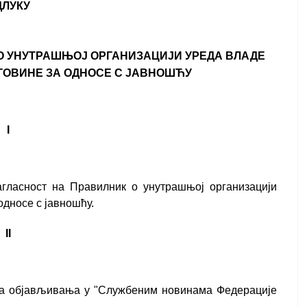
ДЛУКУ
О УНУТРАШЊОЈ ОРГАНИЗАЦИЈИ УРЕДА ВЛАДЕ
ГОВИНЕ ЗА ОДНОСЕ С ЈАВНОШЋУ
I
гласност на Правилник о унутрашњој организацији
дносе с јавношћу.
II
ана објављивања у "Службеним новинама Федерације