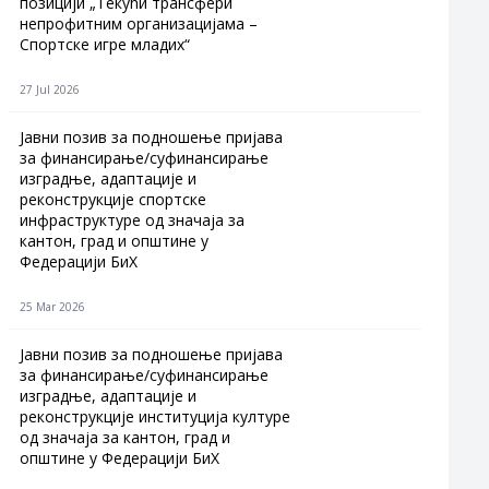
позицији „Текући трансфери
непрофитним организацијама –
Спортске игре младих“
27 Jul 2026
Jавни позив за подношење пријава
за финансирање/суфинансирање
изградње, адаптације и
реконструкције спортске
инфраструктуре од значаја за
кантон, град и општине у
Федерацији БиХ
25 Mar 2026
Јавни позив за подношење пријава
за финансирање/суфинансирање
изградње, адаптације и
реконструкције институција културе
од значаја за кантон, град и
општине у Федерацији БиХ