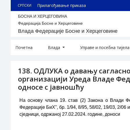
Прилагођавање приказа
СРПСКИ
БОСНА И ХЕРЦЕГОВИНА
Федерација Босне и Херцеговине
Влада Федерације Босне и Херцеговине
Почетна
Влада
Управе и посебна тијел
138. ОДЛУКА о давању сагласн
организацији Уреда Владе Фед
односе с јавношћу
На основу члана 19. став (2) Закона о Влади 
Федерације БиХ", бр. 1/94, 8/95, 58/02, 19/03, 2/0
сједници, одржаној 27.02.2024. године, доноси