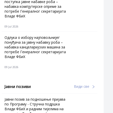
поступка јавне набавке роба –
набавка компјутерске опреме за
потребе Генералног секретаријата
Владе ФБиХ
09 Jul 2026
Одлука о избору најповољнијег
понуђача за јавну набавку роба –
набавка канцеларијских машина за
потребе Генералног секретаријата
Владе ФБиХ
09 Jul 2026
Јавни позиви
Види све
Јавни позив за подношење пријава
по Програму - Стручна подршка
Влади ФБиХ и радним тијелима на