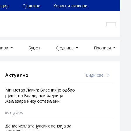
ација
Сједнице
Корисни линкови
озиви
Буџет
Сједнице
Прописи
Актуелно
Види све
Министар Лакић: Власник је одбио
рјешења Владе, али радници
Жељезаре нису остављени
05 Aug 2026
Данас исплата јулских пензија за