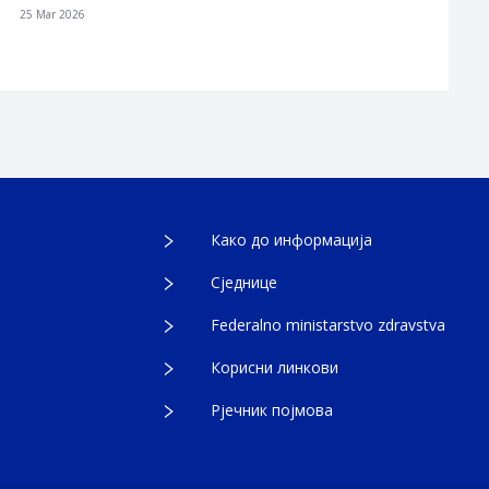
25 Mar 2026
Како до информација
Сједнице
Federalno ministarstvo zdravstva
Корисни линкови
Рјечник појмова