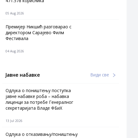
471.578 корисника
05 Aug 2026
Премијер Никшић разговарао с
директором Сарајево Филм
Фестивала
04 Aug 2026
Јавне набавке
Види све
Одлука о поништењу поступка
јавне набавке роба – набавка
лиценци за потребе Генералног
секретаријата Владе ФБиХ
13 Jul 2026
Одлука о отказивању/поништењу