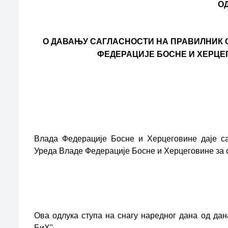
О
О ДАВАЊУ САГЛАСНОСТИ НА ПРАВИЛНИК 
ФЕДЕРАЦИЈЕ БОСНЕ И ХЕРЦЕ
Влада Федерације Босне и Херцеговине даје са
Уреда Владе Федерације Босне и Херцеговине за о
Ова одлука ступа на снагу наредног дана од д
БиХ".