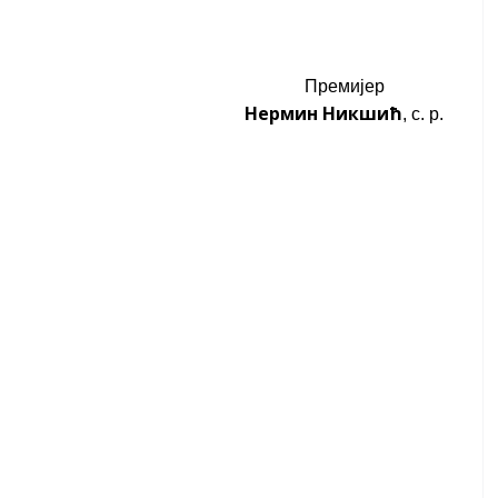
Премијер
Нермин Никшић
, с. р.