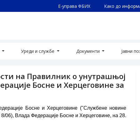
Е-управа ФБИХ
Како до информ
а
Уреди и службе
Документи
Јавни п
ости на Правилник о унутрашњој
ерације Босне и Херцеговине за
Федерације Босне и Херцеговине ("Службене новине
6 и 8/06), Влада Федерације Босне и Херцеговине, на 28.