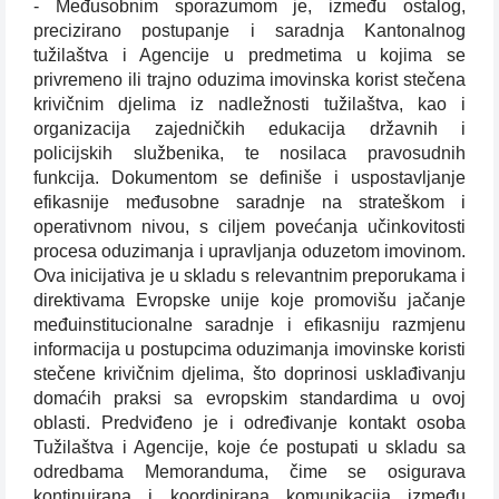
- Međusobnim sporazumom je, između ostalog,
precizirano postupanje i saradnja Kantonalnog
tužilaštva i Agencije u predmetima u kojima se
privremeno ili trajno oduzima imovinska korist stečena
krivičnim djelima iz nadležnosti tužilaštva, kao i
organizacija zajedničkih edukacija državnih i
policijskih službenika, te nosilaca pravosudnih
funkcija. Dokumentom se definiše i uspostavljanje
efikasnije međusobne saradnje na strateškom i
operativnom nivou, s ciljem povećanja učinkovitosti
procesa oduzimanja i upravljanja oduzetom imovinom.
Ova inicijativa je u skladu s relevantnim preporukama i
direktivama Evropske unije koje promovišu jačanje
međuinstitucionalne saradnje i efikasniju razmjenu
informacija u postupcima oduzimanja imovinske koristi
stečene krivičnim djelima, što doprinosi usklađivanju
domaćih praksi sa evropskim standardima u ovoj
oblasti. Predviđeno je i određivanje kontakt osoba
Tužilaštva i Agencije, koje će postupati u skladu sa
odredbama Memoranduma, čime se osigurava
kontinuirana i koordinirana komunikacija između