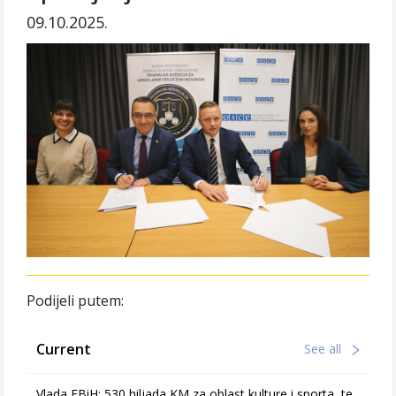
09.10.2025.
Podijeli putem:
Current
See all
Vlada FBiH: 530 hiljada KM za oblast kulture i sporta, te