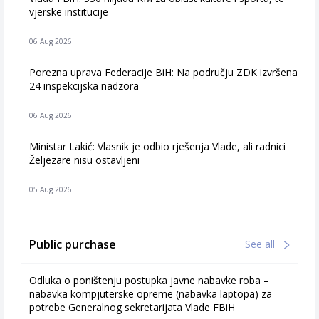
vjerske institucije
06 Aug 2026
Porezna uprava Federacije BiH: Na području ZDK izvršena
24 inspekcijska nadzora
06 Aug 2026
Ministar Lakić: Vlasnik je odbio rješenja Vlade, ali radnici
Željezare nisu ostavljeni
05 Aug 2026
Public purchase
See all
Odluka o poništenju postupka javne nabavke roba –
nabavka kompjuterske opreme (nabavka laptopa) za
potrebe Generalnog sekretarijata Vlade FBiH