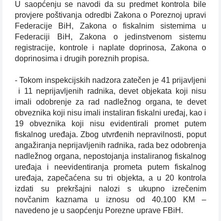
U saopćenju se navodi da su predmet kontrola bile
provjere poštivanja odredbi Zakona o Poreznoj upravi
Federacije BiH, Zakona o fiskalnim sistemima u
Federaciji BiH, Zakona o jedinstvenom sistemu
registracije, kontrole i naplate doprinosa, Zakona o
doprinosima i drugih poreznih propisa.
- Tokom inspekcijskih nadzora zatečen je 41 prijavljeni
i 11 neprijavljenih radnika, devet objekata koji nisu
imali odobrenje za rad nadležnog organa, te devet
obveznika koji nisu imali instaliran fiskalni uređaj, kao i
19 obveznika koji nisu evidentirali promet putem
fiskalnog uređaja. Zbog utvrđenih nepravilnosti, poput
angažiranja neprijavljenih radnika, rada bez odobrenja
nadležnog organa, nepostojanja instaliranog fiskalnog
uređaja i neevidentiranja prometa putem fiskalnog
uređaja, zapečaćena su tri objekta, a u 20 kontrola
izdati su prekršajni nalozi s ukupno izrečenim
novčanim kaznama u iznosu od 40.100 KM –
navedeno je u saopćenju Porezne uprave FBiH.