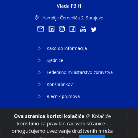
Vlada FBiH
Hamdije Čemerlića 2, Sarajevo
Kako do informacija
Sjednice
Federalno ministarstvo zdravstva
Korisni linkovi
Rječnik pojmova
Ova stranica koristi kolačiće
🍪 Kolačiće
koristimo za pravilan rad web stranice i
Copyright 2021. Vlada Federacije Bosne i
omogućujemo uvezivanje društvenih mreža
Hercegovine