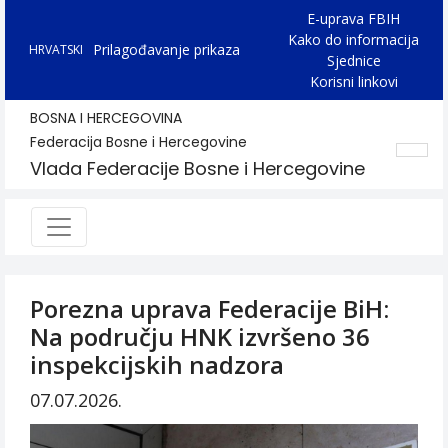
E-uprava FBIH
Kako do informacija
Prilagođavanje prikaza
HRVATSKI
Sjednice
Korisni linkovi
BOSNA I HERCEGOVINA
Federacija Bosne i Hercegovine
Vlada Federacije Bosne i Hercegovine
Porezna uprava Federacije BiH:
Na području HNK izvršeno 36
inspekcijskih nadzora
07.07.2026.