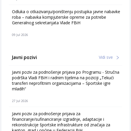
Odluka o otkazivanju/poništenju postupka javne nabavke
roba – nabavka kompjuterske opreme za potrebe
Generalnog sekretarijata Vlade FBiH
09 Jul 2026
Javni pozivi
Vidi sve
Javni poziv za podnošenje prijava po Programu - Stručna
podrška Vladi FBiH i radnim tijelima na poziciji „Tekući
transferi neprofitnim organizacijama – Sportske igre
mladih“
27 Jul 2026
Javni poziv za podnošenje prijava za
financiranje/sufinanciranje izgradnje, adaptacije i
rekonstrukcije športske infrastrukture od značaja za
kanton, grad i općine u Federaciji BiH