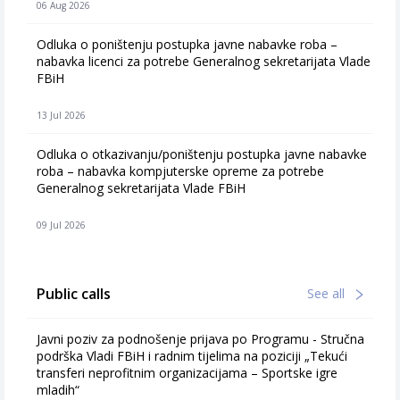
06 Aug 2026
Odluka o poništenju postupka javne nabavke roba –
nabavka licenci za potrebe Generalnog sekretarijata Vlade
FBiH
13 Jul 2026
Odluka o otkazivanju/poništenju postupka javne nabavke
roba – nabavka kompjuterske opreme za potrebe
Generalnog sekretarijata Vlade FBiH
09 Jul 2026
Public calls
See all
Javni poziv za podnošenje prijava po Programu - Stručna
podrška Vladi FBiH i radnim tijelima na poziciji „Tekući
transferi neprofitnim organizacijama – Sportske igre
mladih“