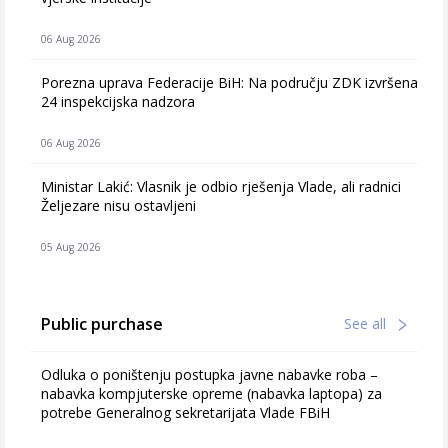
06 Aug 2026
Porezna uprava Federacije BiH: Na području ZDK izvršena
24 inspekcijska nadzora
06 Aug 2026
Ministar Lakić: Vlasnik je odbio rješenja Vlade, ali radnici
Željezare nisu ostavljeni
05 Aug 2026
Public purchase
See all
Odluka o poništenju postupka javne nabavke roba –
nabavka kompjuterske opreme (nabavka laptopa) za
potrebe Generalnog sekretarijata Vlade FBiH