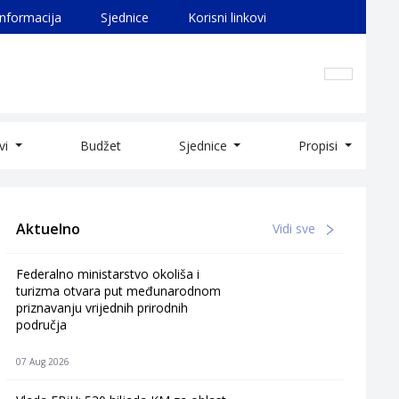
informacija
Sjednice
Korisni linkovi
ivi
Budžet
Sjednice
Propisi
Aktuelno
Vidi sve
Federalno ministarstvo okoliša i
turizma otvara put međunarodnom
priznavanju vrijednih prirodnih
područja
07 Aug 2026