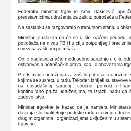
Federalni ministar trgovine Amir Hasičević uprili
predstavnicima udruženja za zaštitu potrošača u Feder
Na sastanku se razgovoralo o trenutnom stanju u oblas
Ministar je istakao da će se u što kraćem periodu inte
potrošača na nivou FBiH u cilju
potpunijeg i preciznij
u vezi sa zaštitom potrošača.
On je naglasio značaj međusobne saradnje u cilju edu
ostvarivanja potrošačkih prava, kao i o obavezama trg
Predstavnici udruženja za zaštitu potrošača upoznali
kojima se susreću u radu. Također, iznijeli su stavove 
na dosadašnjoj saradnji, stručnoj pomoći i finans
kontinuirano pruža udruženjima, te izrazili nadu da 
zadovoljstvo.
Ministar trgovine je kazao da je namjera Ministarst
davanja što kvalitetnije podrške radu i razvoju udružen
drugim organima i organizacijama uključenim u sistem 
trgovine.