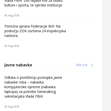
Vlada FBiH: 530 hiljada KM za oblast
kulture i sporta, te vjerske institucije
06 Aug 2026
Porezna uprava Federacije BiH: Na
području ZDK izvršena 24 inspekcijska
nadzora
06 Aug 2026
Javne nabavke
Vidi sve
Odluka o poništenju postupka javne
nabavke roba – nabavka
kompjuterske opreme (nabavka
laptopa) za potrebe Generalnog
sekretarijata Vlade FBiH
06 Aug 2026