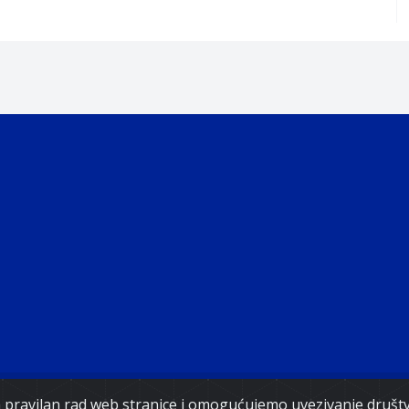
Copyright 2021. Vlada Federacije Bosne i Hercegovine
za pravilan rad web stranice i omogućujemo uvezivanje druš