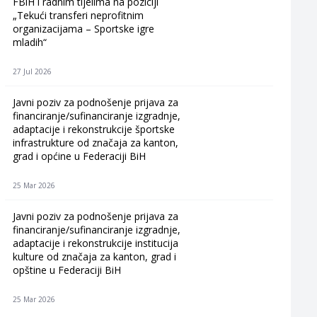
FBiH i radnim tijelima na poziciji
„Tekući transferi neprofitnim
organizacijama – Sportske igre
mladih“
27 Jul 2026
Javni poziv za podnošenje prijava za
financiranje/sufinanciranje izgradnje,
adaptacije i rekonstrukcije športske
infrastrukture od značaja za kanton,
grad i općine u Federaciji BiH
25 Mar 2026
Javni poziv za podnošenje prijava za
financiranje/sufinanciranje izgradnje,
adaptacije i rekonstrukcije institucija
kulture od značaja za kanton, grad i
opštine u Federaciji BiH
25 Mar 2026