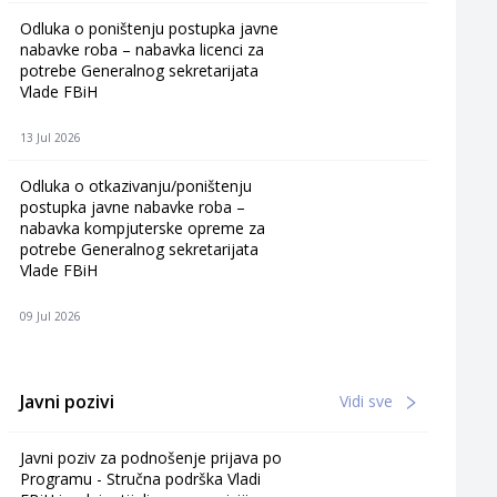
Odluka o poništenju postupka javne
nabavke roba – nabavka licenci za
potrebe Generalnog sekretarijata
Vlade FBiH
13 Jul 2026
Odluka o otkazivanju/poništenju
postupka javne nabavke roba –
nabavka kompjuterske opreme za
potrebe Generalnog sekretarijata
Vlade FBiH
09 Jul 2026
Javni pozivi
Vidi sve
Javni poziv za podnošenje prijava po
Programu - Stručna podrška Vladi