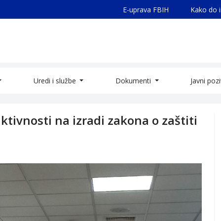
E-uprava FBIH
Kako do 
Uredi i službe
Dokumenti
Javni poz
aktivnosti na izradi zakona o zaštiti